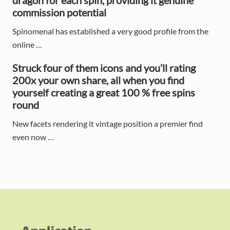
dragon for each spin, providing it genuine
commission potential
Spinomenal has established a very good profile from the
online …
Struck four of them icons and you’ll rating
200x your own share, all when you find
yourself creating a great 100 % free spins
round
New facets rendering it vintage position a premier find
even now …
F
o