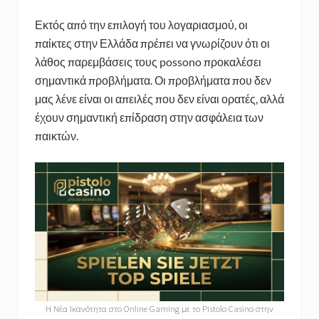
Εκτός από την επιλογή του λογαριασμού, οι
παίκτες στην Ελλάδα πρέπει να γνωρίζουν ότι οι
λάθος παρεμβάσεις τους possono προκαλέσει
σημαντικά προβλήματα. Οι προβλήματα που δεν
μας λένε είναι οι απειλές που δεν είναι ορατές, αλλά
έχουν σημαντική επίδραση στην ασφάλεια των
παικτών.
Η Νέα Ικανότητα στο Online Gaming με το Pistolo Casino στην