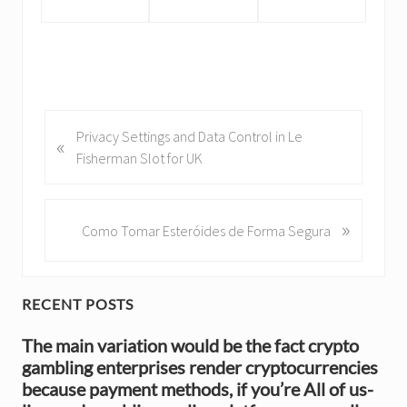
P
Privacy Settings and Data Control in Le
«
r
Fisherman Slot for UK
e
v
i
»
N
Como Tomar Esteróides de Forma Segura
o
e
u
x
s
t
P
RECENT POSTS
P
P
o
o
r
The main variation would be the fact crypto
s
s
gambling enterprises render cryptocurrencies
i
t
t
because payment methods, if you’re All of us-
:
: