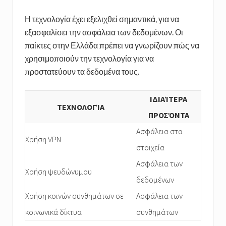
Η τεχνολογία έχει εξελιχθεί σημαντικά, για να
εξασφαλίσει την ασφάλεια των δεδομένων. Οι
παίκτες στην Ελλάδα πρέπει να γνωρίζουν πώς να
χρησιμοποιούν την τεχνολογία για να
προστατεύουν τα δεδομένα τους.
ΙΔΙΑΊΤΕΡΑ
ΤΕΧΝΟΛΟΓΊΑ
ΠΡΟΣΌΝΤΑ
Ασφάλεια στα
Χρήση VPN
στοιχεία
Ασφάλεια των
Χρήση ψευδώνυμου
δεδομένων
Χρήση κοινών συνθημάτων σε
Ασφάλεια των
κοινωνικά δίκτυα
συνθημάτων