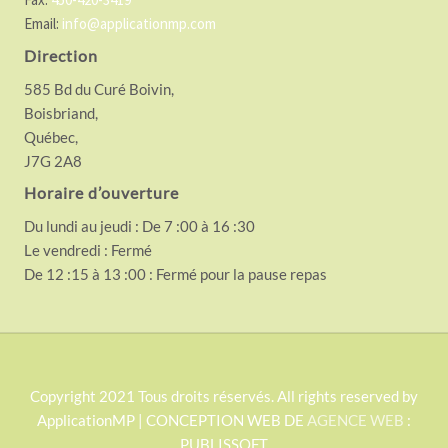
Email:
info@applicationmp.com
Direction
585 Bd du Curé Boivin,
Boisbriand,
Québec,
J7G 2A8
Horaire d’ouverture
Du lundi au jeudi : De 7 :00 à 16 :30
Le vendredi : Fermé
De 12 :15 à 13 :00 : Fermé pour la pause repas
S
Copyright 2021 Tous droits réservés. All rights reserved by
ApplicationMP | CONCEPTION WEB DE
AGENCE WEB
:
i
PUBLISSOFT