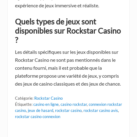
expérience de jeux immersive et réaliste.
Quels types de jeux sont
disponibles sur Rockstar Casino
?
Les détails spécifiques sur les jeux disponibles sur
Rockstar Casino ne sont pas mentionnés dans le
contenu fourni, mais il est probable que la
plateforme propose une variété de jeux, y compris
des jeux de casino classiques et des jeux de chance.
Catégorie:
Rockstar Casino
Étiquette:
casino en ligne
,
casino rockstar
,
connexion rockstar
casino
,
jeux de hasard
,
rockstar casino
,
rockstar casino avis
,
rockstar casino connexion