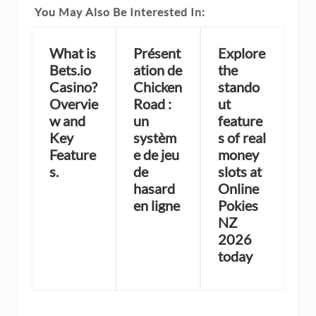
You May Also Be Interested In:
What is
Présent
Explore
Bets.io
ation de
the
Casino?
Chicken
stando
Overvie
Road :
ut
w and
un
feature
Key
systèm
s of real
Feature
e de jeu
money
s.
de
slots at
hasard
Online
en ligne
Pokies
NZ
2026
today