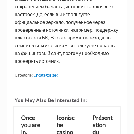
сохранением баланса, истории ставок и всех
настроек. Да, если вы используете
официальное зеркало, полученное через
проверенные источники, например, поддержку
или соцсети БК,. В то же время, переходя по
сомнительным ссылкам, вы рискуете попасть
на фишинговый сайт, поэтому необходимо
проверять источник.
Catégorie:
Uncategorized
You May Also Be Interested In:
Once
Iconisc
Présent
you are
he
ation
in,
casino
du