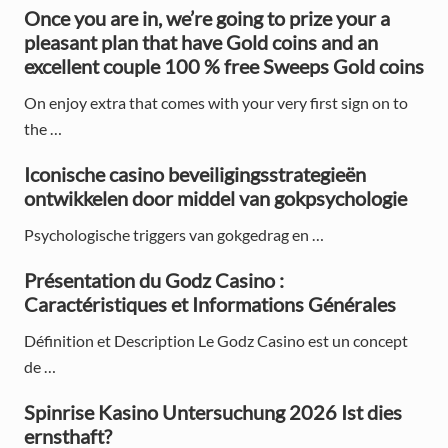
r
Once you are in, we’re going to prize your a
pleasant plan that have Gold coins and an
i
excellent couple 100 % free Sweeps Gold coins
m
On enjoy extra that comes with your very first sign on to
a
the …
r
Iconische casino beveiligingsstrategieën
y
ontwikkelen door middel van gokpsychologie
S
Psychologische triggers van gokgedrag en …
i
Présentation du Godz Casino :
Caractéristiques et Informations Générales
d
e
Définition et Description Le Godz Casino est un concept
de …
b
Spinrise Kasino Untersuchung 2026 Ist dies
a
ernsthaft?