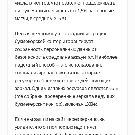
числа клиентов, что позволяет поддерживать
низкую маржинальность (от 1,5% на топовые
матчи, в среднем 3-5%).
Нельзя не упомянуть, что администрация
букмекерской конторы гарантирует
сохранность персональных данных и
безопасность средств на аккаунтах. Наиболее
надежный способ — это использование
специализированных сайтов, которые
регулярно обновляют список действующих
зеркал. Одним из таких ресурсов является.com
(где собраны проверенные зеркала ведущих
букмекерских контор), включая 1XBet.
Если вы зашли на сайт через зеркало, вы
увидите, что он полностью идентичен
основному сайту. Все функции, доступные на