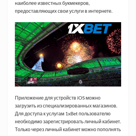
наиболее известных букмекеров,
предоставляющих свои услуги в интернете.
Приложение для устройств iOS можно
загрузить из специализированных магазинов.
Для доступа к услугам 1xBet пользователю
необходимо зарегистрировать личный кабинет.
Только через личный кабинет можно пополнять