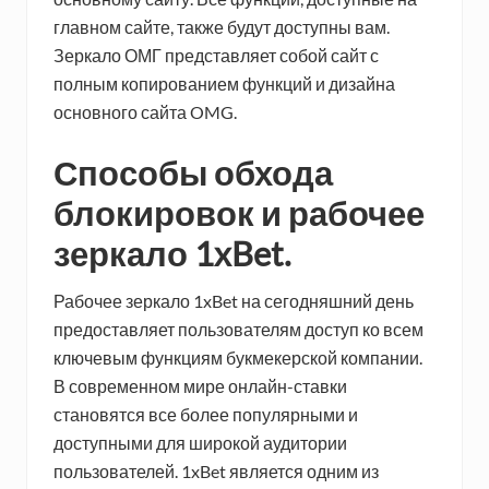
главном сайте, также будут доступны вам.
Зеркало ОМГ представляет собой сайт с
полным копированием функций и дизайна
основного сайта OMG.
Способы обхода
блокировок и рабочее
зеркало 1xBet.
Рабочее зеркало 1xBet на сегодняшний день
предоставляет пользователям доступ ко всем
ключевым функциям букмекерской компании.
В современном мире онлайн-ставки
становятся все более популярными и
доступными для широкой аудитории
пользователей. 1xBet является одним из