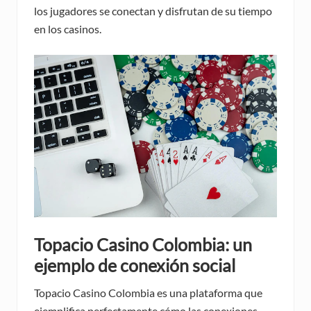
los jugadores se conectan y disfrutan de su tiempo
en los casinos.
Topacio Casino Colombia: un
ejemplo de conexión social
Topacio Casino Colombia es una plataforma que
ejemplifica perfectamente cómo las conexiones