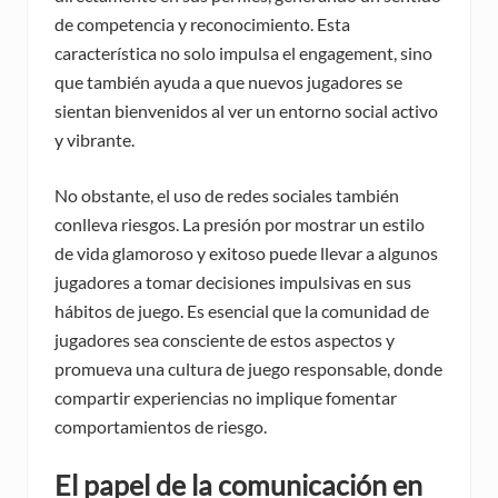
de competencia y reconocimiento. Esta
característica no solo impulsa el engagement, sino
que también ayuda a que nuevos jugadores se
sientan bienvenidos al ver un entorno social activo
y vibrante.
No obstante, el uso de redes sociales también
conlleva riesgos. La presión por mostrar un estilo
de vida glamoroso y exitoso puede llevar a algunos
jugadores a tomar decisiones impulsivas en sus
hábitos de juego. Es esencial que la comunidad de
jugadores sea consciente de estos aspectos y
promueva una cultura de juego responsable, donde
compartir experiencias no implique fomentar
comportamientos de riesgo.
El papel de la comunicación en