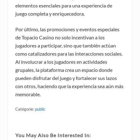
elementos esenciales para una experiencia de
juego completa y enriquecedora.
Por último, las promociones y eventos especiales
de Topacio Casino no solo incentivan a los
jugadores a participar, sino que también actúan
como catalizadores para las interacciones sociales.
Al involucrar a los jugadores en actividades
grupales, la plataforma crea un espacio donde
pueden disfrutar del juego y fortalecer sus lazos
con otros, haciendo que la experiencia sea aún más
memorable.
Catégorie:
public
You May Also Be Interested In: