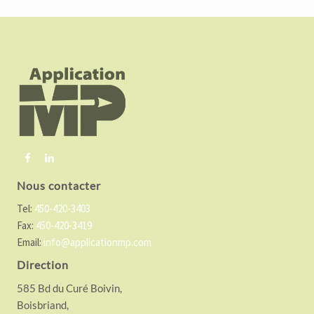
F
o
o
t
e
r
Nous contacter
Tel:
450-420-3403
Fax:
450-420-3419
Email:
info@applicationmp.com
Direction
585 Bd du Curé Boivin,
Boisbriand,