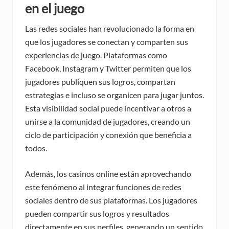
en el juego
Las redes sociales han revolucionado la forma en
que los jugadores se conectan y comparten sus
experiencias de juego. Plataformas como
Facebook, Instagram y Twitter permiten que los
jugadores publiquen sus logros, compartan
estrategias e incluso se organicen para jugar juntos.
Esta visibilidad social puede incentivar a otros a
unirse a la comunidad de jugadores, creando un
ciclo de participación y conexión que beneficia a
todos.
Además, los casinos online están aprovechando
este fenómeno al integrar funciones de redes
sociales dentro de sus plataformas. Los jugadores
pueden compartir sus logros y resultados
directamente en sus perfiles, generando un sentido