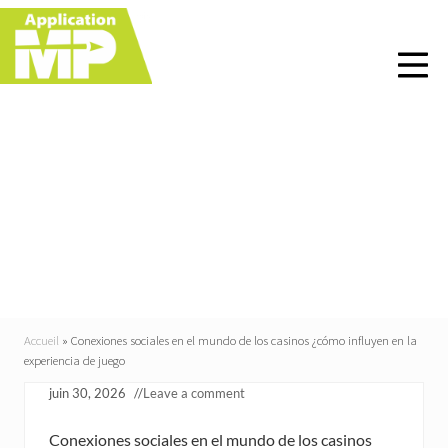
Menu
Skip
Skip
Skip
Skip
to
to
to
to
right
main
primary
footer
header
content
sidebar
navigation
Conexiones sociales en
el mundo de los casinos
¿cómo influyen en la
experiencia de juego
Accueil
»
Conexiones sociales en el mundo de los casinos ¿cómo influyen en la
experiencia de juego
juin 30, 2026
//
Leave a comment
Conexiones sociales en el mundo de los casinos