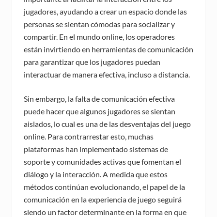
jugadores, ayudando a crear un espacio donde las
personas se sientan cómodas para socializar y
compartir. En el mundo online, los operadores
están invirtiendo en herramientas de comunicación
para garantizar que los jugadores puedan
interactuar de manera efectiva, incluso a distancia.
Sin embargo, la falta de comunicación efectiva
puede hacer que algunos jugadores se sientan
aislados, lo cual es una de las desventajas del juego
online. Para contrarrestar esto, muchas
plataformas han implementado sistemas de
soporte y comunidades activas que fomentan el
diálogo y la interacción. A medida que estos
métodos continúan evolucionando, el papel de la
comunicación en la experiencia de juego seguirá
siendo un factor determinante en la forma en que