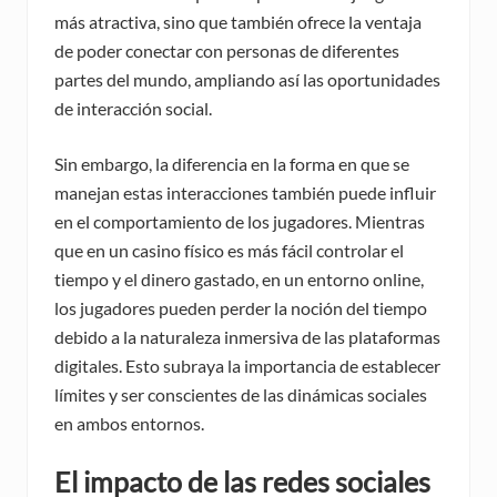
más atractiva, sino que también ofrece la ventaja
de poder conectar con personas de diferentes
partes del mundo, ampliando así las oportunidades
de interacción social.
Sin embargo, la diferencia en la forma en que se
manejan estas interacciones también puede influir
en el comportamiento de los jugadores. Mientras
que en un casino físico es más fácil controlar el
tiempo y el dinero gastado, en un entorno online,
los jugadores pueden perder la noción del tiempo
debido a la naturaleza inmersiva de las plataformas
digitales. Esto subraya la importancia de establecer
límites y ser conscientes de las dinámicas sociales
en ambos entornos.
El impacto de las redes sociales