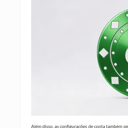
Além disso, as configurações de conta também per