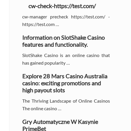
Sidebar
cw-check-https://test.com/
cw-manager precheck https://test.com/ -
https://test.com …
Information on SlotShake Casino
features and functionality.
SlotShake Casino is an online casino that
has gained popularity …
Explore 28 Mars Casino Australia
casino: exciting promotions and
high payout slots
The Thriving Landscape of Online Casinos
The online casino …
Gry Automatyczne W Kasynie
PrimeBet