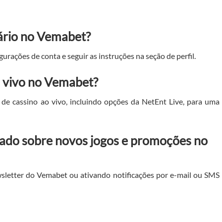
ário no Vemabet?
gurações de conta e seguir as instruções na seção de perfil.
o vivo no Vemabet?
de cassino ao vivo, incluindo opções da NetEnt Live, para uma
ado sobre novos jogos e promoções no
sletter do Vemabet ou ativando notificações por e-mail ou SMS