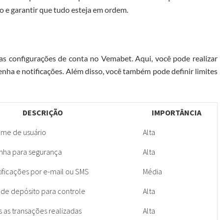
o e garantir que tudo esteja em ordem.
as configurações de conta no Vemabet. Aqui, você pode realizar
enha e notificações. Além disso, você também pode definir limites
DESCRIÇÃO
IMPORTÂNCIA
ome de usuário
Alta
enha para segurança
Alta
ificações por e-mail ou SMS
Média
es de depósito para controle
Alta
as as transações realizadas
Alta