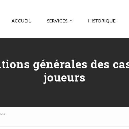
ACCUEIL
SERVICES
HISTORIQUE
ions générales des ca
joueurs
eurs