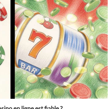
ino en ligne est fiable ?