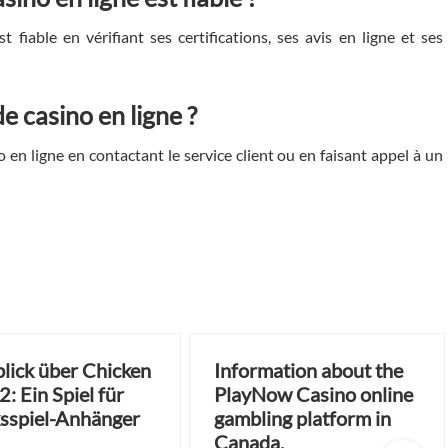
t fiable en vérifiant ses certifications, ses avis en ligne et ses
e casino en ligne ?
o en ligne en contactant le service client ou en faisant appel à un
lick über Chicken
Information about the
: Ein Spiel für
PlayNow Casino online
sspiel-Anhänger
gambling platform in
Canada.