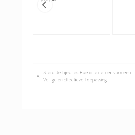
ng
feedback
P
Steroide Injecties: Hoe in te nemen voor een
«
r
Veilige en Effectieve Toepassing
e
v
i
o
u
s
P