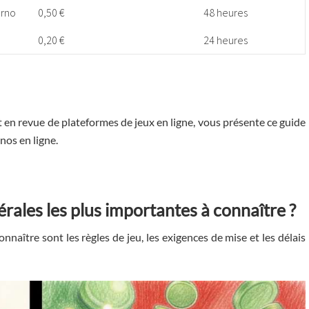
erno
0,50 €
48 heures
0,20 €
24 heures
t en revue de plateformes de jeux en ligne, vous présente ce guide
nos en ligne.
érales les plus importantes à connaître ?
nnaître sont les règles de jeu, les exigences de mise et les délais