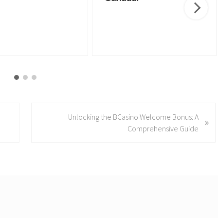
N
Unlocking the BCasino Welcome Bonus: A
»
e
Comprehensive Guide
x
t
P
o
s
t
: