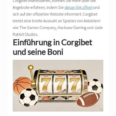
Corgibet interessieren, können Sie mehr über die
Angebote erfahren, indem Sie
dieser link öffnet
und
sich auf der offiziellen Website informiert. Corgibet
bietet eine breite Auswahl an Spielen von Anbietern
wie The Games Company, Hacksaw Gaming und Jade
Rabbit Studios.
Einführung in Corgibet
und seine Boni