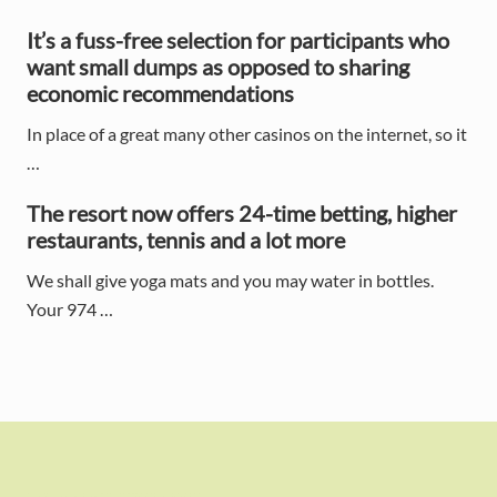
a
It’s a fuss-free selection for participants who
r
want small dumps as opposed to sharing
economic recommendations
In place of a great many other casinos on the internet, so it
…
The resort now offers 24-time betting, higher
restaurants, tennis and a lot more
We shall give yoga mats and you may water in bottles.
Your 974 …
F
o