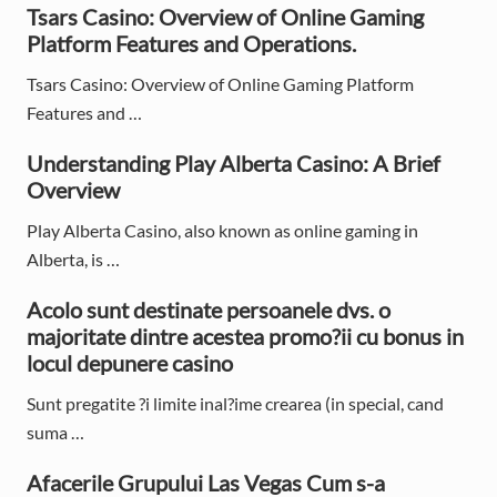
Tsars Casino: Overview of Online Gaming
r
Platform Features and Operations.
y
Tsars Casino: Overview of Online Gaming Platform
S
Features and …
i
Understanding Play Alberta Casino: A Brief
d
Overview
e
Play Alberta Casino, also known as online gaming in
Alberta, is …
b
Acolo sunt destinate persoanele dvs. o
a
majoritate dintre acestea promo?ii cu bonus in
r
locul depunere casino
Sunt pregatite ?i limite inal?ime crearea (in special, cand
suma …
Afacerile Grupului Las Vegas Cum s-a