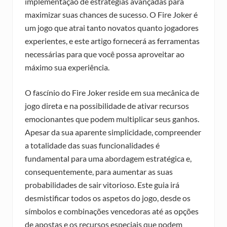
implementação de estratégias avançadas para
maximizar suas chances de sucesso. O Fire Joker é
um jogo que atrai tanto novatos quanto jogadores
experientes, e este artigo fornecerá as ferramentas
necessárias para que você possa aproveitar ao
máximo sua experiência.
O fascínio do Fire Joker reside em sua mecânica de
jogo direta e na possibilidade de ativar recursos
emocionantes que podem multiplicar seus ganhos.
Apesar da sua aparente simplicidade, compreender
a totalidade das suas funcionalidades é
fundamental para uma abordagem estratégica e,
consequentemente, para aumentar as suas
probabilidades de sair vitorioso. Este guia irá
desmistificar todos os aspetos do jogo, desde os
símbolos e combinações vencedoras até as opções
de apostas e os recursos especiais que podem