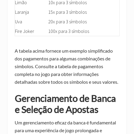
Limão
10x para 3 símbolos
Laranja
15x para 3 símbolos
Uva
20x para 3 símbolos
Fire Joker
100x para 3 símbolos
A tabela acima fornece um exemplo simplificado
dos pagamentos para algumas combinações de
símbolos. Consulte a tabela de pagamentos
completa no jogo para obter informações
detalhadas sobre todos os símbolos e seus valores.
Gerenciamento de Banca
e Seleção de Apostas
Um gerenciamento eficaz da banca é fundamental
para uma experiência de jogo prolongada e