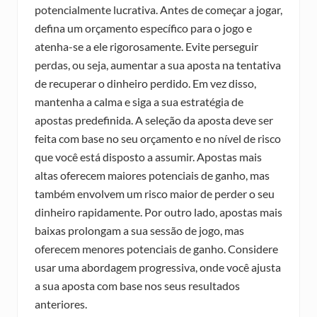
potencialmente lucrativa. Antes de começar a jogar,
defina um orçamento específico para o jogo e
atenha-se a ele rigorosamente. Evite perseguir
perdas, ou seja, aumentar a sua aposta na tentativa
de recuperar o dinheiro perdido. Em vez disso,
mantenha a calma e siga a sua estratégia de
apostas predefinida. A seleção da aposta deve ser
feita com base no seu orçamento e no nível de risco
que você está disposto a assumir. Apostas mais
altas oferecem maiores potenciais de ganho, mas
também envolvem um risco maior de perder o seu
dinheiro rapidamente. Por outro lado, apostas mais
baixas prolongam a sua sessão de jogo, mas
oferecem menores potenciais de ganho. Considere
usar uma abordagem progressiva, onde você ajusta
a sua aposta com base nos seus resultados
anteriores.