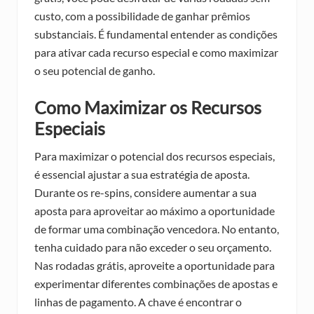
custo, com a possibilidade de ganhar prêmios
substanciais. É fundamental entender as condições
para ativar cada recurso especial e como maximizar
o seu potencial de ganho.
Como Maximizar os Recursos
Especiais
Para maximizar o potencial dos recursos especiais,
é essencial ajustar a sua estratégia de aposta.
Durante os re-spins, considere aumentar a sua
aposta para aproveitar ao máximo a oportunidade
de formar uma combinação vencedora. No entanto,
tenha cuidado para não exceder o seu orçamento.
Nas rodadas grátis, aproveite a oportunidade para
experimentar diferentes combinações de apostas e
linhas de pagamento. A chave é encontrar o