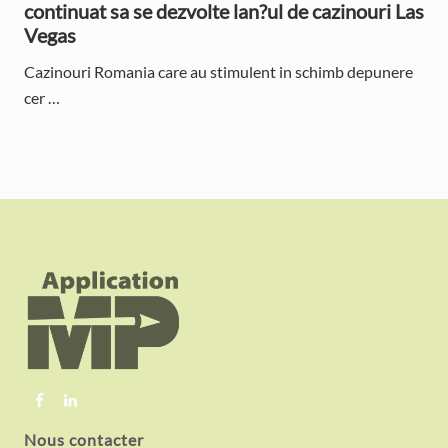
continuat sa se dezvolte lan?ul de cazinouri Las
Vegas
Cazinouri Romania care au stimulent in schimb depunere
cer …
F
o
o
t
e
r
Nous contacter