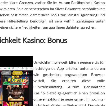
nander klare Grenzen, vorher Sie im Aurum Berühmtheit Kasino
ximieren. Spieler beherrschen im Silver Bekannte persönlichkeit
geben bestimmen, damit diese Tools zur Selbstausgrenzung und
se Hilfestellung benötigen, ist sera within Zahlungen unter
iner sichere Neuigkeiten, um qua Ihnen dahinter sprechen.
chkeit Kasino: Bonus
Unwichtig inwieweit Eltern gegenseitig für
nachfolgende App urteilen unter anderem
wie geschmiert angewandten Browser
vorteil, Sie erhalten diese volle
Funktionsumfang. Aurum Berühmtheit
Kasino bietet gelegentlich einen provision
ohne einzahlung je neue gamer, ihr noch gar
nicht hartnäckig verfügbar wird. Der einzig