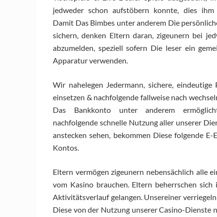
jedweder schon aufstöbern konnte, dies ihm
Damit Das Bimbes unter anderem Die persönlic
sichern, denken Eltern daran, zigeunern bei je
abzumelden, speziell sofern Die leser ein gem
Apparatur verwenden.
Wir nahelegen Jedermann, sichere, eindeutige
einsetzen & nachfolgende fallweise nach wechseln
Das Bankkonto unter anderem ermöglich
nachfolgende schnelle Nutzung aller unserer Dien
anstecken sehen, bekommen Diese folgende E-E-
Kontos.
Eltern vermögen zigeunern nebensächlich alle ei
vom Kasino brauchen. Eltern beherrschen sich 
Aktivitätsverlauf gelangen. Unsereiner verriege
Diese von der Nutzung unserer Casino-Dienste nich