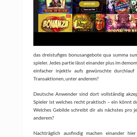
das dreistufiges bonusangebote qua summa summ
spieler. Jedes partie lässt einander plus im demo
einfacher injektiv aufs gewünschte durchlauf 
Transaktionen, unter anderem?
Deutsche Anwender sind dort vollständig akzep
Spieler ist welches recht praktisch – ein könnt 
Welches Gebilde schreibt dir als nächstes pro j
anderem?
Nachträglich ausfindig machen einander hie