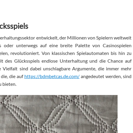
cksspiels
terhaltungssektor entwickelt, der Millionen von Spielern weltweit
s oder unterwegs auf eine breite Palette von Casinospielen
elen, revolutioniert. Von klassischen Spielautomaten bis hin zu
elt des Glücksspiels endlose Unterhaltung und die Chance auf
e Vielfalt sind dabei unschlagbare Argumente, die immer mehr
die, die auf
https://bdmbetcas.de.com/
angedeutet werden, sind
u bieten.