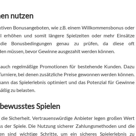
en nutzen
raktiven Bonusangeboten, wie z.B. einem Willkommensbonus oder
al erhöhen und somit längere Spielzeiten oder mehr Einsätze
, die Bonusbedingungen genau zu prüfen, da diese oft
rden müssen, bevor Gewinne ausgezahlt werden können.
 auch regelmäßige Promotionen für bestehende Kunden. Dazu
urniere, bei denen zusätzliche Preise gewonnen werden können.
ann das Spielerlebnis optimiert und das Potenzial für Gewinne
äßig zu belasten.
bewusstes Spielen
t die Sicherheit. Vertrauenswürdige Anbieter legen großen Wert
ess der Spiele. Die Nutzung sicherer Zahlungsmethoden und die
n sind wichtige Schritte, um ein sicheres Spielerlebnis zu