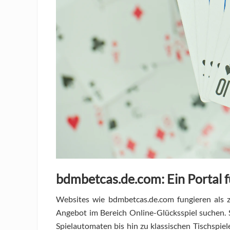
bdmbetcas.de.com: Ein Portal f
Websites wie bdmbetcas.de.com fungieren als z
Angebot im Bereich Online-Glücksspiel suchen. 
Spielautomaten bis hin zu klassischen Tischspiel