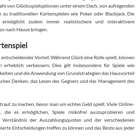
ielzahl von Glücksspieloptionen unter einem Dach, von aufregenden
 zu traditionellen Kartenspielen wie Poker oder Blackjack. Die
 ermöglicht zudem immer realistischere und interaktivere
nos nach Hause bringen.
rtenspiel
 entscheidender Vorteil. Während Glück eine Rolle spielt, können
erheblich verbessern. Dies gilt insbesondere für Spiele wie
chkeiten und die Anwendung von Grundstrategien das Hausvorteil
isches Denken, das Lesen des Gegners und das Management des
vertraut zu machen, bevor man um echtes Geld spielt. Viele Online-
 die es ermöglichen, Spiele risikofrei auszuprobieren und
es Verständnis der Auszahlungsquoten und der verschiedenen
mierte Entscheidungen treffen zu können und das Beste aus jeder