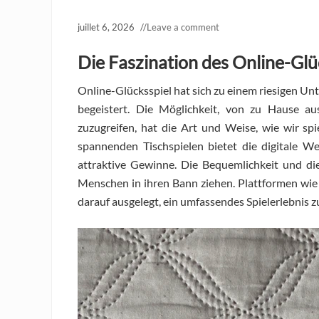
juillet 6, 2026
//
Leave a comment
Die Faszination des Online-Glü
Online-Glücksspiel hat sich zu einem riesigen Un
begeistert. Die Möglichkeit, von zu Hause au
zuzugreifen, hat die Art und Weise, wie wir spi
spannenden Tischspielen bietet die digitale W
attraktive Gewinne. Die Bequemlichkeit und di
Menschen in ihren Bann ziehen. Plattformen wie 
darauf ausgelegt, ein umfassendes Spielerlebnis z