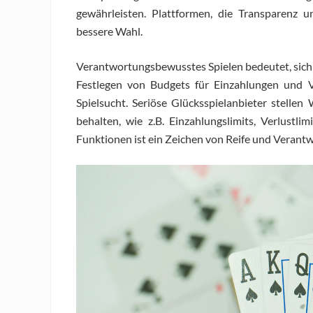
gewährleisten. Plattformen, die Transparenz 
bessere Wahl.
Verantwortungsbewusstes Spielen bedeutet, sich 
Festlegen von Budgets für Einzahlungen und 
Spielsucht. Seriöse Glücksspielanbieter stellen
behalten, wie z.B. Einzahlungslimits, Verlustli
Funktionen ist ein Zeichen von Reife und Veran