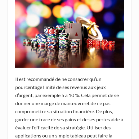
Il est recommandé de ne consacrer qu’un
pourcentage limité de ses revenus aux jeux
d’argent, par exemple 5 à 10 %. Cela permet de se
donner une marge de manœuvre et de ne pas
compromettre sa situation financière. De plus,
garder une trace de ses gains et de ses pertes aide à
évaluer l’efficacité de sa stratégie. Utiliser des
applications ou un simple tableau peut faire la