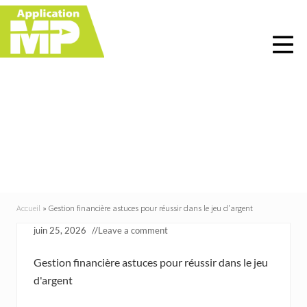
Menu
Skip
Skip
Skip
Skip
to
to
to
to
right
main
primary
footer
header
content
sidebar
navigation
Gestion financière
astuces pour réussir
dans le jeu d'argent
Accueil
»
Gestion financière astuces pour réussir dans le jeu d'argent
juin 25, 2026
//
Leave a comment
Gestion financière astuces pour réussir dans le jeu
d'argent