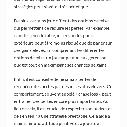
stratégies peut s’avérer très bénéfique.
De plus, certains jeux offrent des options de mise
qui permettent de réduire les pertes. Par exemple,
dans les jeux de table, miser sur des paris
extérieurs peut être moins risqué que de parier sur
des gains élevés. En comprenant les différentes
options de mise, un joueur peut mieux gérer son
budget tout en maximisant ses chances de gains.
Enfin, il est conseillé de ne jamais tenter de
récupérer des pertes par des mises plus élevées. Ce
comportement, souvent appelé « chase loss », peut
entraîner des pertes encore plus importantes. Au
lieu de cela, il est crucial de respecter son budget et
de s’en tenir à une stratégie préétablie. Cela aide à
maintenir une attitude positive et à jouer de