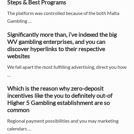
:
Steps & Best Programs
:
i
The platform was controlled because of the both Malta
m
Gambling …
a
Significantly more than, i’ve indexed the big
r
WV gambling enterprises, and you can
y
discover hyperlinks to their respective
websites
S
We fall apart the most fulfilling advertising, direct you how
i
…
d
Which is the reason why zero-deposit
e
incentives like the you to definitely out-of
Higher 5 Gambling establishment are so
b
common
a
Regional payment possibilities and you may marketing
r
calendars …