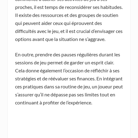
proches, il est temps de reconsidérer ses habitudes.
Il existe des ressources et des groupes de soutien
qui peuvent aider ceux qui éprouvent des
difficultés avec le jeu, et il est crucial d’envisager ces
options avant que la situation ne s’aggrave.
En outre, prendre des pauses régulières durant les
sessions de jeu permet de garder un esprit clair.
Cela donne également l’occasion de réfléchir à ses
stratégies et de réévaluer ses finances. En intégrant
ces pratiques dans sa routine de jeu, un joueur peut
s’assurer qu’il ne dépasse pas ses limites tout en
continuant à profiter de l’expérience.