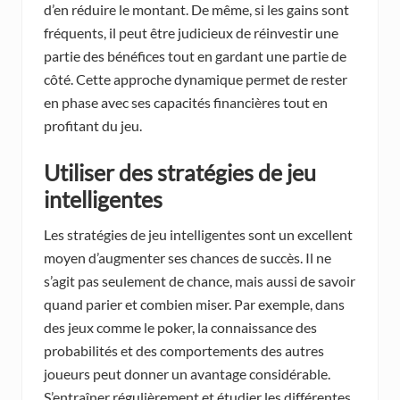
d’en réduire le montant. De même, si les gains sont
fréquents, il peut être judicieux de réinvestir une
partie des bénéfices tout en gardant une partie de
côté. Cette approche dynamique permet de rester
en phase avec ses capacités financières tout en
profitant du jeu.
Utiliser des stratégies de jeu
intelligentes
Les stratégies de jeu intelligentes sont un excellent
moyen d’augmenter ses chances de succès. Il ne
s’agit pas seulement de chance, mais aussi de savoir
quand parier et combien miser. Par exemple, dans
des jeux comme le poker, la connaissance des
probabilités et des comportements des autres
joueurs peut donner un avantage considérable.
S’entraîner régulièrement et étudier les différentes