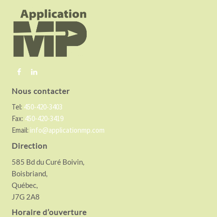
o
o
t
e
r
Nous contacter
Tel:
450-420-3403
Fax:
450-420-3419
Email:
info@applicationmp.com
Direction
585 Bd du Curé Boivin,
Boisbriand,
Québec,
J7G 2A8
Horaire d’ouverture