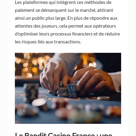
Les plateformes qui intègrent ces méthodes de
paiement se démarquent sur le marché, attirant
ainsi un public plus large. En plus de répondre aux
attentes des joueurs, cela permet aux opérateurs
d’optimiser leurs processus financiers et de réduire
les risques liés aux transactions.
Le Bandit Casino France : une