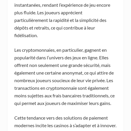
instantanées, rendant l’expérience de jeu encore
plus fluide. Les joueurs apprécient
particulièrement la rapidité et la simplicité des
dépôts et retraits, ce qui contribue à leur
fidélisation.
Les cryptomonnaies, en particulier, gagnent en
popularité dans l’univers des jeux en ligne. Elles
offrent non seulement une grande sécurité, mais
également une certaine anonymat, ce qui attire de
nombreux joueurs soucieux de leur vie privée. Les
transactions en cryptomonnaie sont également
moins sujettes aux frais bancaires traditionnels, ce
qui permet aux joueurs de maximiser leurs gains.
Cette tendance vers des solutions de paiement
modernes incite les casinos à s’adapter et à innover.