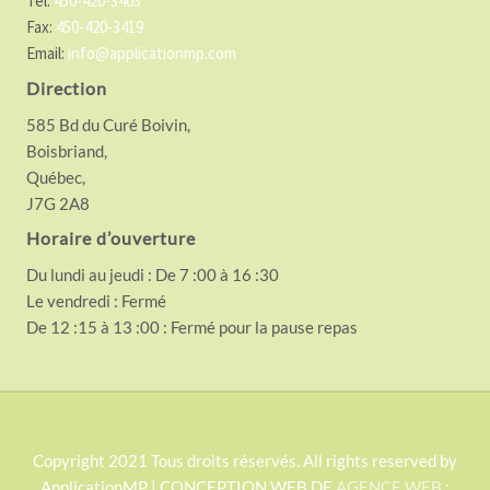
Tel:
450-420-3403
Fax:
450-420-3419
Email:
info@applicationmp.com
Direction
585 Bd du Curé Boivin,
Boisbriand,
Québec,
J7G 2A8
Horaire d’ouverture
Du lundi au jeudi : De 7 :00 à 16 :30
Le vendredi : Fermé
De 12 :15 à 13 :00 : Fermé pour la pause repas
S
Copyright 2021 Tous droits réservés. All rights reserved by
ApplicationMP | CONCEPTION WEB DE
AGENCE WEB
: