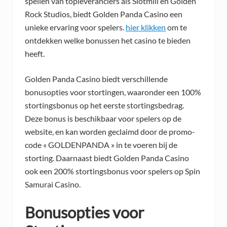
spellen van topleveranciers als Slotmill en Golden
Rock Studios, biedt Golden Panda Casino een
unieke ervaring voor spelers.
hier klikken
om te
ontdekken welke bonussen het casino te bieden
heeft.
Golden Panda Casino biedt verschillende
bonusopties voor stortingen, waaronder een 100%
stortingsbonus op het eerste stortingsbedrag.
Deze bonus is beschikbaar voor spelers op de
website, en kan worden geclaimd door de promo-
code « GOLDENPANDA » in te voeren bij de
storting. Daarnaast biedt Golden Panda Casino
ook een 200% stortingsbonus voor spelers op Spin
Samurai Casino.
Bonusopties voor