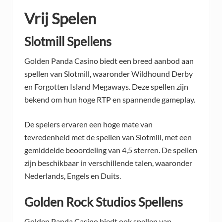
Vrij Spelen
Slotmill Spellens
Golden Panda Casino biedt een breed aanbod aan
spellen van Slotmill, waaronder Wildhound Derby
en Forgotten Island Megaways. Deze spellen zijn
bekend om hun hoge RTP en spannende gameplay.
De spelers ervaren een hoge mate van
tevredenheid met de spellen van Slotmill, met een
gemiddelde beoordeling van 4,5 sterren. De spellen
zijn beschikbaar in verschillende talen, waaronder
Nederlands, Engels en Duits.
Golden Rock Studios Spellens
Golden Panda Casino biedt ook spellen van