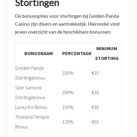
Stortingen
De bonusopties voor stortingen bij Golden Panda
Casino zijn divers en aantrekkelijk. Hieronder vind
je een overzicht van de beschikbare bonussen:
MINIMUM
BONUSNAAM
PERCENTAGE
STORTING
Golden Panda
100%
€10
Stortingsbonus
Spin Samurai
200%
€20
Stortingsbonus
Lucky Koi Bonus
150%
€30
Thailand Temple
120%
€50
Bonus