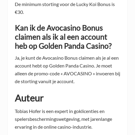
De minimum storting voor de Lucky Koi Bonus is
€30.
Kan ik de Avocasino Bonus
claimen als ik al een account
heb op Golden Panda Casino?
Ja, je kunt de Avocasino Bonus claimen als je al een
account hebt op Golden Panda Casino. Je moet
alleen de promo-code « AVOCASINO » invoeren bij
de storting vanuit je account.
Auteur
Tobias Hofer is een expert in goklicenties en
spelersbeschermingswetgeving, met jarenlange
ervaring in de online casino-industrie.