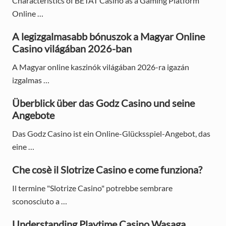
Characteristics of BETAT Casino as a Gaming Platform
m
Online …
a
A legizgalmasabb bónuszok a Magyar Online
r
Casino világában 2026-ban
y
A Magyar online kaszinók világában 2026-ra igazán
S
izgalmas …
i
Überblick über das Godz Casino und seine
d
Angebote
e
Das Godz Casino ist ein Online-Glücksspiel-Angebot, das
eine …
b
Che cosè il Slotrize Casino e come funziona?
a
Il termine "Slotrize Casino" potrebbe sembrare
r
sconosciuto a …
Understanding Playtime Casino Wasaga