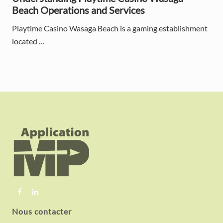
Beach Operations and Services
Playtime Casino Wasaga Beach is a gaming establishment
located …
F
o
o
t
e
r
Nous contacter