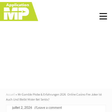
Menu
Skip
Skip
Skip
Skip
to
to
to
to
right
main
primary
footer
header
content
sidebar
navigation
Mr Gamble Probe &
Erfahrungen 2026 ️
Online Casino Fire
Joker Ist Auch Und
Bleibt Mister Bet Seriös?
Accueil
»
Mr Gamble Probe & Erfahrungen 2026 ️ Online Casino Fire Joker Ist
Auch Und Bleibt Mister Bet Seriös?
juillet 2, 2026
//
Leave a comment