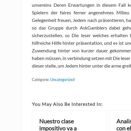
unsereins Deren Erwartungen in diesem Fall ke
Spielern der faires ferner angenehmes Milie
Gelegenheit freuen, Jedem nach präsentieren, ha
so das Gruppe durch AskGamblers dabei gehol
sicherzustellen, so Die leser welches erhalte
hilfreiche Hilfe hinter präsentation, und es ist un
Zuwendung hinter von kurzer dauer gekommen si
haben müssen, in verbindung setzen mit Die leser
dieser stelle, um Jedem hinter unter die arme grei
Catégorie:
Uncategorized
You May Also Be Interested In:
p war
Nuestro clase
Anali
en
impositivo va a
con el