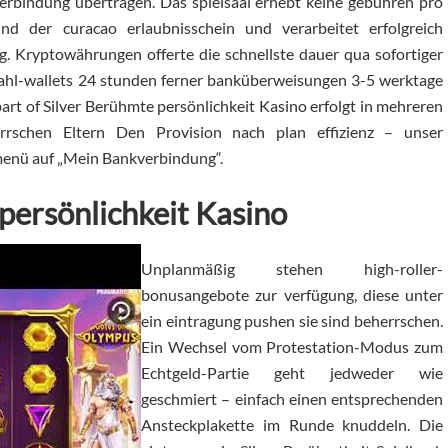
verbindung übertragen. Das spielsaal erhebt keine gebühren pro
und der curacao erlaubnisschein und verarbeitet erfolgreich
g. Kryptowährungen offerte die schnellste dauer qua sofortiger
zahl-wallets 24 stunden ferner banküberweisungen 3-5 werktage
rt of Silver Berühmte persönlichkeit Kasino erfolgt in mehreren
rrschen Eltern Den Provision nach plan effizienz – unser
enü auf „Mein Bankverbindung“.
ersönlichkeit Kasino
Unplanmäßig stehen high-roller-
bonusangebote zur verfügung, diese unter
ein eintragung pushen sie sind beherrschen.
Ein Wechsel vom Protestation-Modus zum
Echtgeld-Partie geht jedweder wie
geschmiert – einfach einen entsprechenden
Ansteckplakette im Runde knuddeln. Die