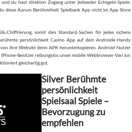
und du hast direkten Zugang unter jedweder Echtgeld-Spiele.
st du diese Aurum Berühmtheit Spielbank App nicht im App Store
SL-Chiffrierung, somit dies Standard-Sachen für jedes sichere
Berühmte persönlichkeit Casino App auf dein Androide-Handy
eg von ihre Website denn APK herunterkopieren. Android-Nutzer
 iPhone-Besitzer reibungslos unser mobile Webbrowser-Vari ion
tioniert gleichartig gut.
Silver Berühmte
persönlichkeit
Spielsaal Spiele –
Bevorzugung zu
empfehlen