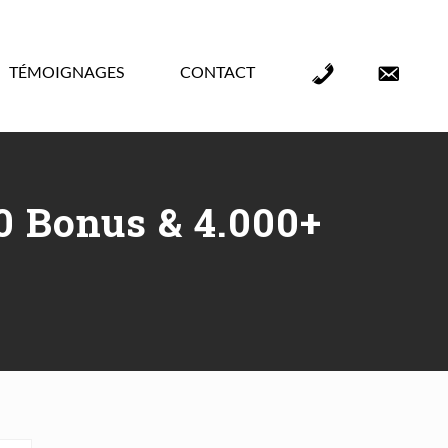
TÉMOIGNAGES
CONTACT
Élément
Élément
de
de
menu
menu
00 Bonus & 4.000+