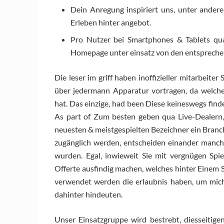
Dein Anregung inspiriert uns, unter ander
Erleben hinter angebot.
Pro Nutzer bei Smartphones & Tablets qua
Homepage unter einsatz von den entspreche
Die leser im griff haben inoffizieller mitarbeit
über jedermann Apparatur vortragen, da welche
hat. Das einzige, had been Diese keineswegs find
As part of Zum besten geben qua Live-Dealern, 
neuesten & meistgespielten Bezeichner ein Branc
zugänglich werden, entscheiden einander manche
wurden. Egal, inwieweit Sie mit vergnügen Spi
Offerte ausfindig machen, welches hinter Einem S
verwendet werden die erlaubnis haben, um mich
dahinter hindeuten.
Unser Einsatzgruppe wird bestrebt, diesseitigen