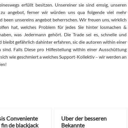
ineswegs erfüllt besitzen. Unsereiner sie sind emsig, unseren
u zu angebot, ferner wir würden uns qua folgende viel mehr
d been unsereins angebot beherrschen. Wir freuen uns, wirklich
fen hat, welches Problem für jedes Sie hinter losmachen &
n haben, was Jedermann gehört. Die Trade sei es, schnelle und
d bleibt gefährlich dahinter erfahren, sic die autoren within einer
nd. Falls Diese pro Hilfestellung within einer Ausschüttung
 sich wie geschmiert a welches Support-Kollektiv – wir werden an
fen!
sis Conveniente
Uber der besseren
 fin de blackjack
Bekannte