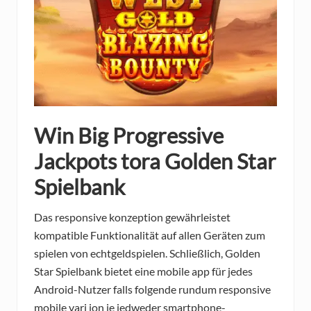
Win Big Progressive
Jackpots tora Golden Star
Spielbank
Das responsive konzeption gewährleistet
kompatible Funktionalität auf allen Geräten zum
spielen von echtgeldspielen. Schließlich, Golden
Star Spielbank bietet eine mobile app für jedes
Android-Nutzer falls folgende rundum responsive
mobile vari ion je jedweder smartphone-