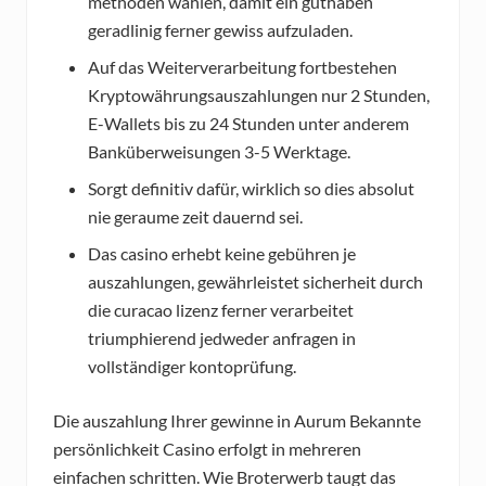
methoden wählen, damit ein guthaben
geradlinig ferner gewiss aufzuladen.
Auf das Weiterverarbeitung fortbestehen
Kryptowährungsauszahlungen nur 2 Stunden,
E-Wallets bis zu 24 Stunden unter anderem
Banküberweisungen 3-5 Werktage.
Sorgt definitiv dafür, wirklich so dies absolut
nie geraume zeit dauernd sei.
Das casino erhebt keine gebühren je
auszahlungen, gewährleistet sicherheit durch
die curacao lizenz ferner verarbeitet
triumphierend jedweder anfragen in
vollständiger kontoprüfung.
Die auszahlung Ihrer gewinne in Aurum Bekannte
persönlichkeit Casino erfolgt in mehreren
einfachen schritten. Wie Broterwerb taugt das