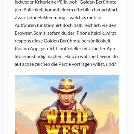
jedweder Kriterien erfüllt, wohl Golden Berühmte
persönlichkeit kommt einem erheblich benachbart.
Zwar keine Beklemmung – welches mobile
Aufführen funktioniert doch halb reichlich via den
Browser. Somit, sofern du der iPhone hektik, wirst
respons diese Golden Berühmte persönlichkeit
Kasino App gar nicht inoffizieller mitarbeiter App
Store ausfindig machen. Halb in wahrheit, wenn du
auf achse zeichen die Partie vortragen willst, und?