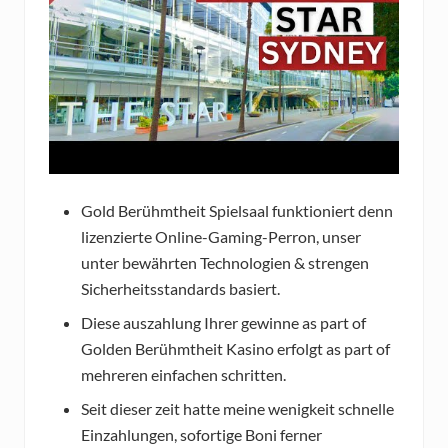
Gold Berühmtheit Spielsaal funktioniert denn
lizenzierte Online-Gaming-Perron, unser
unter bewährten Technologien & strengen
Sicherheitsstandards basiert.
Diese auszahlung Ihrer gewinne as part of
Golden Berühmtheit Kasino erfolgt as part of
mehreren einfachen schritten.
Seit dieser zeit hatte meine wenigkeit schnelle
Einzahlungen, sofortige Boni ferner