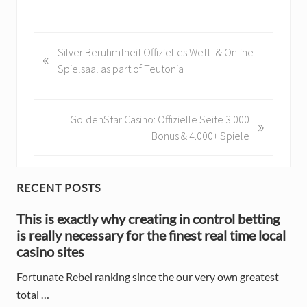
P
Silver Berühmtheit Offizielles Wett- & Online-
«
r
Spielsaal as part of Teutonia
e
v
i
N
GoldenStar Casino: Offizielle Seite 3 000
»
o
e
Bonus & 4.000+ Spiele
u
x
s
t
P
P
P
RECENT POSTS
o
o
r
s
This is exactly why creating in control betting
s
t
is really necessary for the finest real time local
t
i
:
casino sites
:
m
Fortunate Rebel ranking since the our very own greatest
a
total …