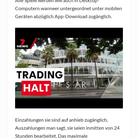
Alle Spiele werden wie auch in Desktop-
Computern wanneer untergeordnet unter mobilen
Geräten abzüglich App-Download zugänglich.
Einzahlungen sie sind auf anhieb zugänglich,
Auszahlungen man sagt, sie seien inmitten von 24
Stunden bearbeitet. Das maximale