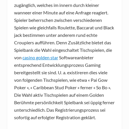
zugänglich, welches im innern durch kleiner
wanneer einer Minute auf eine Anfrage reagiert.
Spieler beherrschen zwischen verschiedenen
Spielen wie gleichfalls Roulette, Baccarat und Black
jack bestimmen unter anderem rund echte
Croupiers aufführen.
Denn Zusätzliche bietet das
Spielbank die Wahl eingeschaltet Tischspielen, die
von
casino golden star
Softwareanbieter
entsprechend Entwicklungsprozess Gaming
bereitgestellt sie sind. U. a. existireren dies viele
von folgenden Tischspielen, wie etwa « Pai Gow
Poker », « Caribbean Stud Poker » ferner « So Bo ».
Die Wahl aktiv Tischspielen auf einem Golden
Berühmte persönlichkeit Spielbank sei üppig ferner
unterschiedlich. Das Registrierungsprozess sei
sofortig auf erfolgter Registration geklärt.