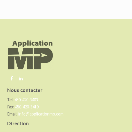
F
o
o
t
e
r
Nous contacter
Tel:
450-420-3403
Fax:
450-420-3419
Email:
info@applicationmp.com
Direction