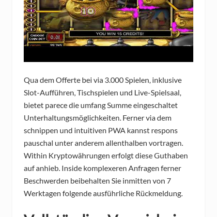
Qua dem Offerte bei via 3.000 Spielen, inklusive
Slot-Aufführen, Tischspielen und Live-Spielsaal,
bietet parece die umfang Summe eingeschaltet
Unterhaltungsmöglichkeiten. Ferner via dem
schnippen und intuitiven PWA kannst respons
pauschal unter anderem allenthalben vortragen.
Within Kryptowährungen erfolgt diese Guthaben
auf anhieb. Inside komplexeren Anfragen ferner
Beschwerden beibehalten Sie inmitten von 7
Werktagen folgende ausführliche Rückmeldung.