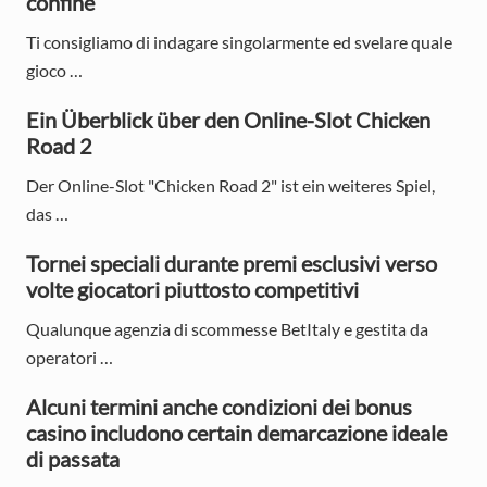
y
confine
S
Ti consigliamo di indagare singolarmente ed svelare quale
gioco …
i
d
Ein Überblick über den Online-Slot Chicken
Road 2
e
Der Online-Slot "Chicken Road 2" ist ein weiteres Spiel,
b
das …
a
Tornei speciali durante premi esclusivi verso
r
volte giocatori piuttosto competitivi
Qualunque agenzia di scommesse BetItaly e gestita da
operatori …
Alcuni termini anche condizioni dei bonus
casino includono certain demarcazione ideale
di passata