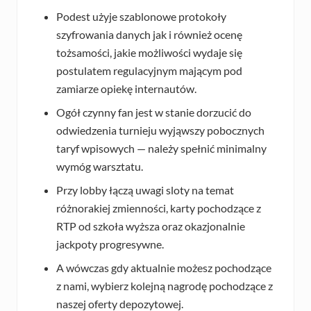
Podest użyje szablonowe protokoły
szyfrowania danych jak i również ocenę
tożsamości, jakie możliwości wydaje się
postulatem regulacyjnym mającym pod
zamiarze opiekę internautów.
Ogół czynny fan jest w stanie dorzucić do
odwiedzenia turnieju wyjąwszy pobocznych
taryf wpisowych — należy spełnić minimalny
wymóg warsztatu.
Przy lobby łączą uwagi sloty na temat
różnorakiej zmienności, karty pochodzące z
RTP od szkoła wyższa oraz okazjonalnie
jackpoty progresywne.
A wówczas gdy aktualnie możesz pochodzące
z nami, wybierz kolejną nagrodę pochodzące z
naszej oferty depozytowej.