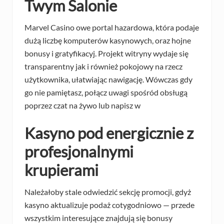
Twym Salonie
Marvel Casino owe portal hazardowa, która podaje
dużą liczbę komputerów kasynowych, oraz hojne
bonusy i gratyfikacyj. Projekt witryny wydaje się
transparentny jak i również pokojowy na rzecz
użytkownika, ułatwiając nawigację. Wówczas gdy
go nie pamiętasz, połącz uwagi spośród obsługą
poprzez czat na żywo lub napisz w
Kasyno pod energicznie z
profesjonalnymi
krupierami
Należałoby stale odwiedzić sekcję promocji, gdyż
kasyno aktualizuje podaż cotygodniowo — przede
wszystkim interesujące znajdują się bonusy