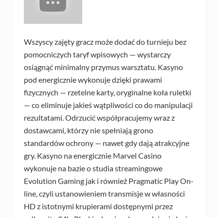
Wszyscy zajęty gracz może dodać do turnieju bez
pomocniczych taryf wpisowych — wystarczy
osiągnąć minimalny przymus warsztatu. Kasyno
pod energicznie wykonuje dzięki prawami
fizycznych — rzetelne karty, oryginalne koła ruletki
— co eliminuje jakieś wątpliwości co do manipulacji
rezultatami. Odrzucić współpracujemy wraz z
dostawcami, którzy nie spełniają grono
standardów ochrony — nawet gdy dają atrakcyjne
gry. Kasyno na energicznie Marvel Casino
wykonuje na bazie o studia streamingowe
Evolution Gaming jak i również Pragmatic Play On-
line, czyli ustanowieniem transmisje w własności
HD z istotnymi krupierami dostępnymi przez