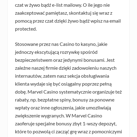
czat w żywo bądź e-list mailowy. O ile jego nie
zaakceptować pamiętasz, skontaktuj się wraz z
pomocą przez czat dzięki żywo bądź wpisz na email
protected.
Stosowane przez nas Casino to kasyno, jakie
jednoczy ekscytującą rozrywkę spośród
bezpieczeństwem oraz jedynymi bonusami. Jest
zależne naszej firmie dzięki zadowoleniu naszych
internautów, zatem nasz sekcja obsługiwania
klienta wydaje się być osiągalny poprzez pełną
dobę. Marvel Casino systematycznie organizuje też
rabaty, np. bezpłatne spiny, bonusy za ponowne
wpłaty oraz inne ogłoszenia, jakie umozliwiają
zwiększenie wygranych. W Marvel Casino
zaoferuje specjalne bonusy zbyt 1-wszy depozyt,
które to pozwolą ci zacząć grę wraz z pomocniczymi