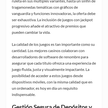
ruleta en sus múltiples variantes, hasta un sinfín de
tragamonedas temáticas con gráficos de
vanguardia y funciones innovadoras, la oferta debe
ser exhaustiva. La inclusión de juegos con jackpot
progresivo añade el atractivo de premios que
pueden cambiar la vida.
La calidad de los juegos es tan importante como su
cantidad. Los mejores casinos colaboran con
desarrolladores de software de renombre para
asegurar que cada título ofrezca una experiencia de
juego fluida, justa y visualmente impactante. La
posibilidad de acceder a estos juegos desde
dispositivos móviles, con la misma calidad que en
un ordenador, es hoy en día un requisito
indispensable.
Gestión Segura de Depósitos y