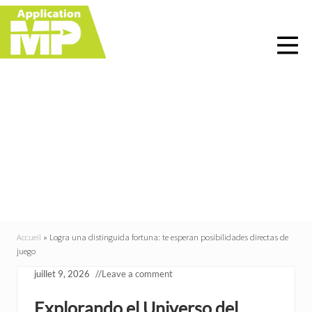
Menu
Skip
Skip
Skip
Skip
to
to
to
to
right
main
primary
footer
header
content
sidebar
navigation
Logra una distinguida
fortuna: te esperan
posibilidades directas
de juego
Accueil
»
Logra una distinguida fortuna: te esperan posibilidades directas de
juego
juillet 9, 2026
//
Leave a comment
Explorando el Universo del