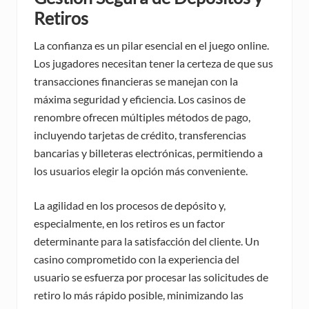
Retiros
La confianza es un pilar esencial en el juego online.
Los jugadores necesitan tener la certeza de que sus
transacciones financieras se manejan con la
máxima seguridad y eficiencia. Los casinos de
renombre ofrecen múltiples métodos de pago,
incluyendo tarjetas de crédito, transferencias
bancarias y billeteras electrónicas, permitiendo a
los usuarios elegir la opción más conveniente.
La agilidad en los procesos de depósito y,
especialmente, en los retiros es un factor
determinante para la satisfacción del cliente. Un
casino comprometido con la experiencia del
usuario se esfuerza por procesar las solicitudes de
retiro lo más rápido posible, minimizando las