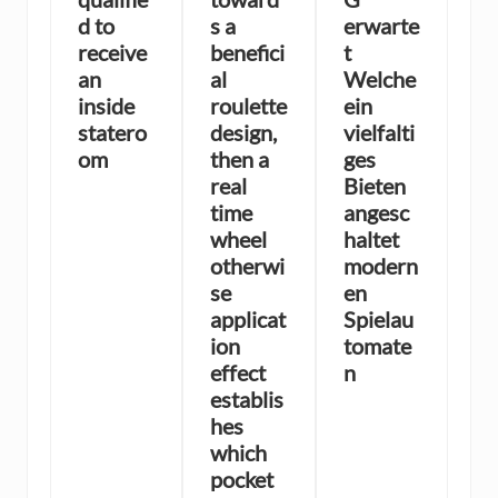
d to
s a
erwarte
receive
benefici
t
an
al
Welche
inside
roulette
ein
statero
design,
vielfalti
om
then a
ges
real
Bieten
time
angesc
wheel
haltet
otherwi
modern
se
en
applicat
Spielau
ion
tomate
effect
n
establis
hes
which
pocket