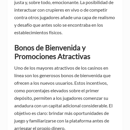
justa y, sobre todo, emocionante. La posibilidad de
interactuar con crupieres en vivo o de competir
contra otros jugadores añade una capa de realismo
y desafío que antes solo se encontraba en los
establecimientos físicos.
Bonos de Bienvenida y
Promociones Atractivas
Uno de los mayores atractivos de los casinos en
línea son los generosos bonos de bienvenida que
ofrecen a los nuevos usuarios. Estos incentivos,
como porcentajes elevados sobre el primer
depósito, permiten a los jugadores comenzar su
andadura con un capital adicional considerable. El
objetivo es claro: brindar más oportunidades de
juego y familiarizarse con la plataforma antes de
arriesgar el propio dinero.