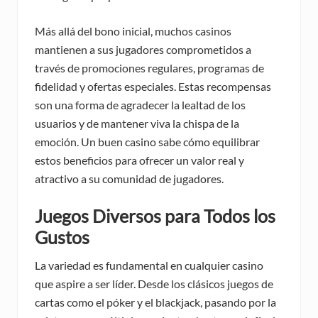
Más allá del bono inicial, muchos casinos
mantienen a sus jugadores comprometidos a
través de promociones regulares, programas de
fidelidad y ofertas especiales. Estas recompensas
son una forma de agradecer la lealtad de los
usuarios y de mantener viva la chispa de la
emoción. Un buen casino sabe cómo equilibrar
estos beneficios para ofrecer un valor real y
atractivo a su comunidad de jugadores.
Juegos Diversos para Todos los
Gustos
La variedad es fundamental en cualquier casino
que aspire a ser líder. Desde los clásicos juegos de
cartas como el póker y el blackjack, pasando por la