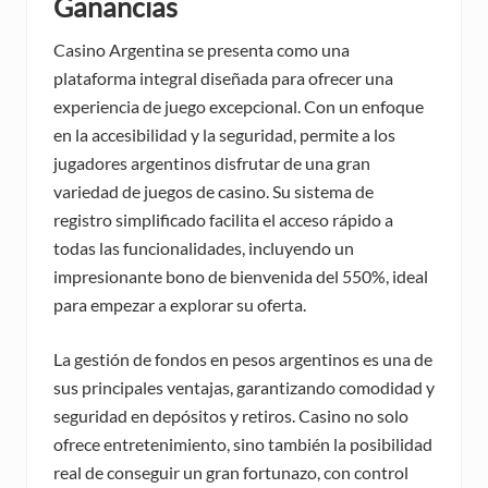
Ganancias
Casino Argentina se presenta como una
plataforma integral diseñada para ofrecer una
experiencia de juego excepcional. Con un enfoque
en la accesibilidad y la seguridad, permite a los
jugadores argentinos disfrutar de una gran
variedad de juegos de casino. Su sistema de
registro simplificado facilita el acceso rápido a
todas las funcionalidades, incluyendo un
impresionante bono de bienvenida del 550%, ideal
para empezar a explorar su oferta.
La gestión de fondos en pesos argentinos es una de
sus principales ventajas, garantizando comodidad y
seguridad en depósitos y retiros. Casino no solo
ofrece entretenimiento, sino también la posibilidad
real de conseguir un gran fortunazo, con control