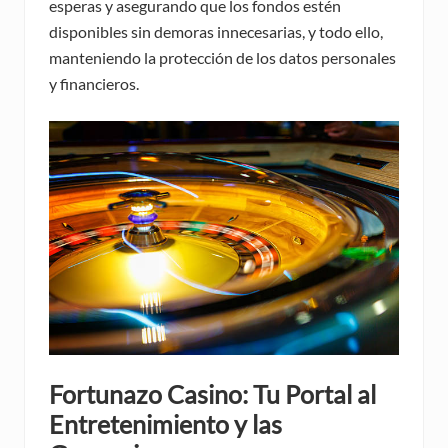
esperas y asegurando que los fondos estén
disponibles sin demoras innecesarias, y todo ello,
manteniendo la protección de los datos personales
y financieros.
Fortunazo Casino: Tu Portal al
Entretenimiento y las