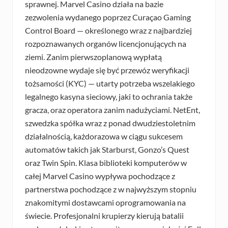
sprawnej. Marvel Casino działa na bazie
zezwolenia wydanego poprzez Curaçao Gaming
Control Board — określonego wraz z najbardziej
rozpoznawanych organów licencjonujących na
ziemi. Zanim pierwszoplanową wypłatą
nieodzowne wydaje się być przewóz weryfikacji
tożsamości (KYC) — utarty potrzeba wszelakiego
legalnego kasyna sieciowy, jaki to ochrania także
gracza, oraz operatora zanim nadużyciami. NetEnt,
szwedzka spółka wraz z ponad dwudziestoletnim
działalnością, każdorazowa w ciągu sukcesem
automatów takich jak Starburst, Gonzo’s Quest
oraz Twin Spin. Klasa biblioteki komputerów w
całej Marvel Casino wypływa pochodzące z
partnerstwa pochodzące z w najwyższym stopniu
znakomitymi dostawcami oprogramowania na
świecie. Profesjonalni krupierzy kierują batalii