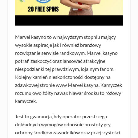
Marvel kasyno to w najwyższym stopniu mający
wysokie aspiracje jak i również branżowy
rozwiązanie serwisie randkowym. Marvel kasyno
potrafi zaskoczyć oraz lansować atrakcyjne
niespodzianki tej prawdziwym, lojalnym fanom.
Kolejny kamień nieskończoności dostępny na
zdawkowej stronie www Marvel kasyna. Kamyczek
rozumu owo żółty nawar. Nawar środku to różowy
kamyczek.
Jest to gwarancja, hdy operator przestrzega
dokładnych wymogów odnośnie prostoty gry,
ochrony środków zawodników oraz przejrzystości