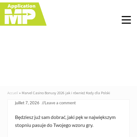
Menu
Skip
Skip
Skip
Skip
to
to
to
to
right
main
primary
footer
header
content
sidebar
navigation
Marvel Casino Bonusy
2026 jak i również Kody
dla Polski
Accueil
»
Marvel Casino Bonusy 2026 jak i również Kody dla Polski
juillet 7, 2026
//
Leave a comment
Będziesz już sam dobrać, jaki pęk w największym
stopniu pasuje do Twojego wzoru gry.