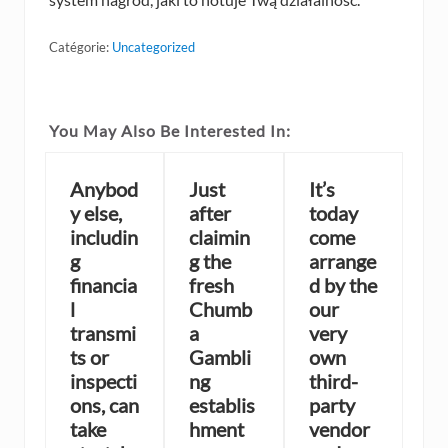
Catégorie:
Uncategorized
You May Also Be Interested In:
Anybod
Just
It’s
y else,
after
today
includin
claimin
come
g
g the
arrange
financia
fresh
d by the
l
Chumb
our
transmi
a
very
ts or
Gambli
own
inspecti
ng
third-
ons, can
establis
party
take
hment
vendor