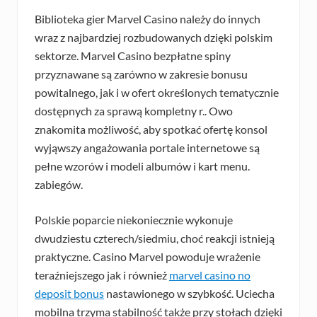
Biblioteka gier Marvel Casino należy do innych
wraz z najbardziej rozbudowanych dzięki polskim
sektorze. Marvel Casino bezpłatne spiny
przyznawane są zarówno w zakresie bonusu
powitalnego, jak i w ofert określonych tematycznie
dostępnych za sprawą kompletny r.. Owo
znakomita możliwość, aby spotkać ofertę konsol
wyjąwszy angażowania portale internetowe są
pełne wzorów i modeli albumów i kart menu.
zabiegów.
Polskie poparcie niekoniecznie wykonuje
dwudziestu czterech/siedmiu, choć reakcji istnieją
praktyczne. Casino Marvel powoduje wrażenie
teraźniejszego jak i również
marvel casino no
deposit bonus
nastawionego w szybkość. Uciecha
mobilna trzyma stabilność także przy stołach dzięki