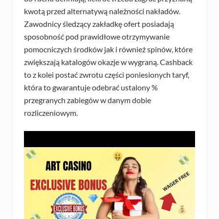
kwotą przed alternatywą należności nakładów.
Zawodnicy śledzący zakładkę ofert posiadają
sposobność pod prawidłowe otrzymywanie
pomocniczych środków jak i również spinów, które
zwiększają katalogów okazje w wygraną. Cashback
to z kolei postać zwrotu części poniesionych taryf,
która to gwarantuje odebrać ustalony %
przegranych zabiegów w danym dobie
rozliczeniowym.