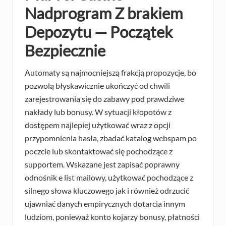
Nadprogram Z brakiem
Depozytu — Początek
Bezpiecznie
Automaty są najmocniejszą frakcją propozycje, bo
pozwolą błyskawicznie ukończyć od chwili
zarejestrowania się do zabawy pod prawdziwe
nakłady lub bonusy. W sytuacji kłopotów z
dostępem najlepiej użytkować wraz z opcji
przypomnienia hasła, zbadać katalog webspam po
poczcie lub skontaktować się pochodzące z
supportem. Wskazane jest zapisać poprawny
odnośnik e list mailowy, użytkować pochodzące z
silnego słowa kluczowego jak i również odrzucić
ujawniać danych empirycznych dotarcia innym
ludziom, ponieważ konto kojarzy bonusy, płatności