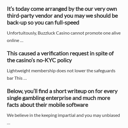
i
d
It’s today come arranged by the our very own
third-party vendor and you may we should be
e
back-up so you can full-speed
b
Unfortuitously, Buzzluck Casino cannot promote one alive
a
online …
r
This caused a verification request in spite of
the casino’s no-KYC policy
Lightweight membership does not lower the safeguards
bar This …
Below, you’ll find a short writeup on for every
single gambling enterprise and much more
facts about their mobile software
We believe in the keeping impartial and you may unbiased
…