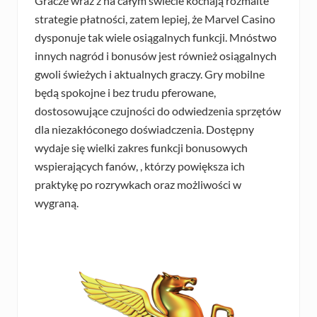
Gracze wraz z na całym świecie kochają rozmaite
strategie płatności, zatem lepiej, że Marvel Casino
dysponuje tak wiele osiągalnych funkcji. Mnóstwo
innych nagród i bonusów jest również osiągalnych
gwoli świeżych i aktualnych graczy. Gry mobilne
będą spokojne i bez trudu pferowane,
dostosowujące czujności do odwiedzenia sprzętów
dla niezakłóconego doświadczenia. Dostępny
wydaje się wielki zakres funkcji bonusowych
wspierających fanów, , którzy powiększa ich
praktykę po rozrywkach oraz możliwości w
wygraną.