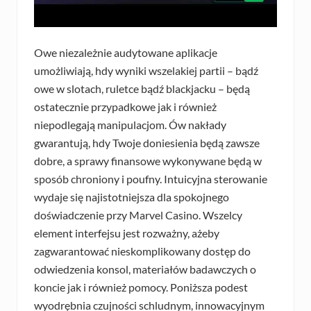
Owe niezależnie audytowane aplikacje
umożliwiają, hdy wyniki wszelakiej partii – bądź
owe w slotach, ruletce bądź blackjacku – będą
ostatecznie przypadkowe jak i również
niepodlegają manipulacjom. Ów nakłady
gwarantują, hdy Twoje doniesienia będą zawsze
dobre, a sprawy finansowe wykonywane będą w
sposób chroniony i poufny. Intuicyjna sterowanie
wydaje się najistotniejsza dla spokojnego
doświadczenie przy Marvel Casino. Wszelcy
element interfejsu jest rozważny, ażeby
zagwarantować nieskomplikowany dostęp do
odwiedzenia konsol, materiałów badawczych o
koncie jak i również pomocy. Poniższa podest
wyodrębnia czujności schludnym, innowacyjnym