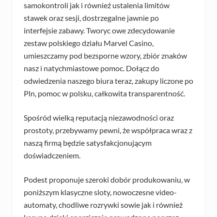
samokontroli jak i również ustalenia limitów
stawek oraz sesji, dostrzegalne jawnie po
interfejsie zabawy. Tworyc owe zdecydowanie
zestaw polskiego działu Marvel Casino,
umieszczamy pod bezsporne wzory, zbiór znaków
nasz i natychmiastowe pomoc. Dołącz do
odwiedzenia naszego biura teraz, zakupy liczone po
Pln, pomoc w polsku, całkowita transparentność.
Spośród wielką reputacją niezawodności oraz
prostoty, przebywamy pewni, że współpraca wraz z
naszą firmą będzie satysfakcjonującym
doświadczeniem.
Podest proponuje szeroki dobór produkowaniu, w
poniższym klasyczne sloty, nowoczesne video-
automaty, chodliwe rozrywki sowie jak i również