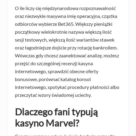
O ile liczy się międzynarodowa rozpoznawalność
oraz niezwykle masywna imię operacyjna, cząstka
odbiorców wybierze Bet365. Większy pieniążki
początkowy wielokrotnie nazywa większą ilość
sesji testowych, większą ilość wariantów stawek
oraz łagodniejsze dojście przy rotację bankrollem.
Wówczas gdy chcesz zaanektować analizę, możesz
przejść do szczególnej recenzji kasyna
internetowego, sprawdzić obecne oferty
bonusowe, porównać katalog konsol
internetowego, spotykać procedury płatności albo
przeczytać wzory świadomej uciechy.
Dlaczego fani typują
kasyno Marvel?