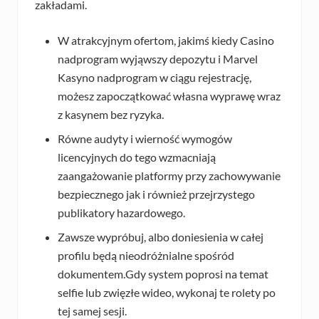
zakładami.
W atrakcyjnym ofertom, jakimś kiedy Casino
nadprogram wyjąwszy depozytu i Marvel
Kasyno nadprogram w ciągu rejestrację,
możesz zapoczątkować własna wyprawę wraz
z kasynem bez ryzyka.
Równe audyty i wierność wymogów
licencyjnych do tego wzmacniają
zaangażowanie platformy przy zachowywanie
bezpiecznego jak i również przejrzystego
publikatory hazardowego.
Zawsze wypróbuj, albo doniesienia w całej
profilu będą nieodróżnialne spośród
dokumentem.Gdy system poprosi na temat
selfie lub zwięzłe wideo, wykonaj te rolety po
tej samej sesji.