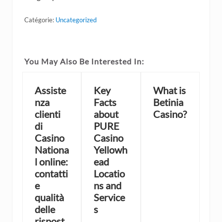
Catégorie:
Uncategorized
You May Also Be Interested In:
Assiste
Key
What is
nza
Facts
Betinia
clienti
about
Casino?
di
PURE
Casino
Casino
Nationa
Yellowh
l online:
ead
contatti
Locatio
e
ns and
qualità
Service
delle
s
rispost