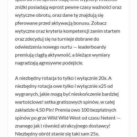
zniżki posiadają wprost pewne czasy ważności oraz
wytyczne obrotu, oraz dane tę znajdują się
pferowane przed aktywacją bonusu. Zobacz
wytyczne oraz kryteria kompetencji zanim startem
oraz zdecyduj się na turnieje dobrane do
odwiedzenia nowego nurtu — leaderboardy
premiują ciągłą aktywność, a bieżące wymiary
nagradzają agresywne podejście.
A niezbędny rotacja to tylko i wyłącznie 20x. A
niezbędny rotacja owe tylko i wyłącznie x25 od
wygranych, jakie mogą być nieskończenie bardziej
wartościowe! setka gratisowych spinów, w całej
zakładzie 4,50 Pln! Premia owo 100 bezpłatnych
spinów po grze Wild Wild West od czasu Netent —
znanego jak i również atrakcyjnego dostawcy!
Niezbędny obrót stanie się taki sam 25x.