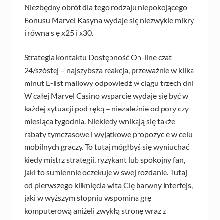
Niezbędny obrót dla tego rodzaju niepokojącego
Bonusu Marvel Kasyna wydaje się niezwykle mikry
i równa się x25 i x30.
Strategia kontaktu Dostępność On-line czat
24/szóstej – najszybsza reakcja, przeważnie w kilka
minut E-list mailowy odpowiedź w ciągu trzech dni
W całej Marvel Casino wsparcie wydaje się być w
każdej sytuacji pod ręką – niezależnie od pory czy
miesiąca tygodnia. Niekiedy wnikają się także
rabaty tymczasowe i wyjątkowe propozycje w celu
mobilnych graczy. To tutaj mógłbyś się wyniuchać
kiedy mistrz strategii, ryzykant lub spokojny fan,
jaki to sumiennie oczekuje w swej rozdanie. Tutaj
od pierwszego kliknięcia wita Cię barwny interfejs,
jaki w wyższym stopniu wspomina grę
komputerową aniżeli zwykłą stronę wraz z