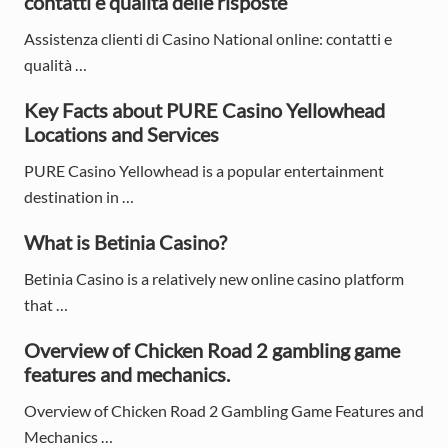
contatti e qualità delle risposte
i
t
t
:
:
Assistenza clienti di Casino National online: contatti e
m
qualità …
a
Key Facts about PURE Casino Yellowhead
r
Locations and Services
y
PURE Casino Yellowhead is a popular entertainment
S
destination in …
i
What is Betinia Casino?
d
Betinia Casino is a relatively new online casino platform
e
that …
b
Overview of Chicken Road 2 gambling game
features and mechanics.
a
Overview of Chicken Road 2 Gambling Game Features and
r
Mechanics …