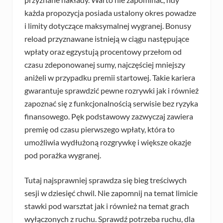
każda propozycja posiada ustalony okres powadze
i limity dotyczące maksymalnej wygranej. Bonusy
reload przyznawane istnieją w ciągu następujące
wpłaty oraz egzystują procentowy przełom od
czasu zdeponowanej sumy, najczęściej mniejszy
aniżeli w przypadku premii startowej. Takie kariera
gwarantuje sprawdzić pewne rozrywki jak i również
zapoznać się z funkcjonalnością serwisie bez ryzyka
finansowego. Pęk podstawowy zazwyczaj zawiera
premię od czasu pierwszego wpłaty, która to
umożliwia wydłużoną rozgrywkę i większe okazje
pod porażka wygranej.
Tutaj najsprawniej sprawdza się bieg treściwych
sesji w dziesięć chwil. Nie zapomnij na temat limicie
stawki pod warsztat jak i również na temat grach
wyłączonych z ruchu. Sprawdź potrzeba ruchu, dla