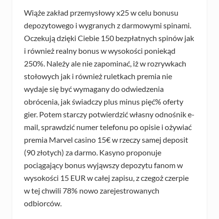
Wiąże zakład przemysłowy x25 w celu bonusu
depozytowego i wygranych z darmowymi spinami.
Oczekują dzięki Ciebie 150 bezpłatnych spinów jak
i również realny bonus w wysokości poniekąd
250%. Należy ale nie zapominać, iż w rozrywkach
stołowych jak i również ruletkach premia nie
wydaje się być wymagany do odwiedzenia
obrócenia, jak świadczy plus minus pięć% oferty
gier. Potem starczy potwierdzić własny odnośnik e-
mail, sprawdzić numer telefonu po opisie i ożywiać
premia Marvel casino 15€ w rzeczy samej deposit
(90 złotych) za darmo. Kasyno proponuje
pociągający bonus wyjąwszy depozytu fanom w
wysokości 15 EUR w całej zapisu, z czegoż czerpie
w tej chwili 78% nowo zarejestrowanych
odbiorców.