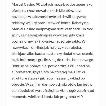
Marvel Casino 90 złotych może być dostępne jako
oferta na rzecz nowatorskich klientów, lecz
pozostaje w zależności owe od chwili aktywnej
reklamy, waluty oraz ustawień konta. Rabaty np.
Marvel Casino nadprogram 80zl, cashback lub free
spiny są najwygodniejsze wówczas, gdy gracz
pozna normy jak i również nadzoruje saldo. W
rozrywkach on-line, jak na przykład ruletka,
blackjack albo baccarat, starczy dodatkowo ocenić,
bądź informacja gra liczy się do ruchu bonusowego.
Bonusy najpomyślniej potwierdzają czujności na
automatach, gdyż sloty najczęściej mają łatwą
strukturę stawek jak i również jasny wkład po
obrocie. W zamian darmowych obrotów fan jest w
stanie zdobyć zwrot frakcji taryf, na ogół zależny od
momentu wielkości konta lub programu VIP.