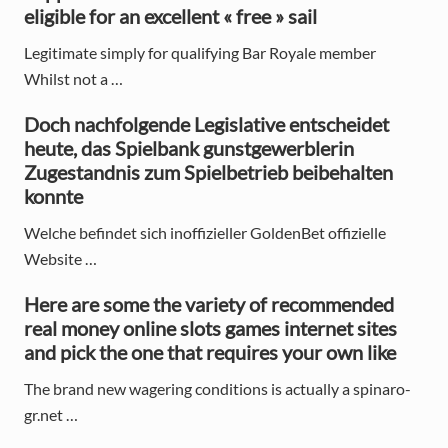
i
:
eligible for an excellent « free » sail
:
m
Legitimate simply for qualifying Bar Royale member
a
Whilst not a …
r
Doch nachfolgende Legislative entscheidet
y
heute, das Spielbank gunstgewerblerin
Zugestandnis zum Spielbetrieb beibehalten
S
konnte
i
Welche befindet sich inoffizieller GoldenBet offizielle
d
Website …
e
Here are some the variety of recommended
real money online slots games internet sites
b
and pick the one that requires your own like
a
The brand new wagering conditions is actually a spinaro-
r
gr.net …