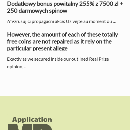
Dodatkowy bonus powitalny 255% z 7500 zl +
250 darmowych spinow
?? Vzrusujici propagacni akce: Uzivejte au moment ou …
However, the amount of each of these totally
free coins are not repaired as it rely on the
particular present allege
Exactly as we secured inside our outlined Real Prize
opinion, …
F
o
o