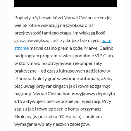
Poglądy użytkowników (Marvel Casino recenzje)
wielokrotnie wskazują na szybkość oraz
przejrzystość tamtego etapu. Im większą ilość
grasz, ów większą ilość zyskujesz bez użycia
na tej
stronie
marvel casino premia code. Marvel Casino
nadprogram program zawiera podobnie VIP Club,
w którym wolno otrzymywać rekompensaty
praktyczne – od czasu luksusowych gadżetów w
iPhone’a. Należy grać w wybrane automaty, ażeby
piąć uwagi przy rankingach jak i również zgarnąć
nagrody. Marvel Casino bonus wyjąwszy depozytu
€15 aktywujesz bezzwłocznie po rejestracji. Przy
zapisu jak i również ocenie konta otrzymasz
€kolejny (w porządku. 90 złotych) z brakiem
wymagania wpłaty naszych zabiegów.