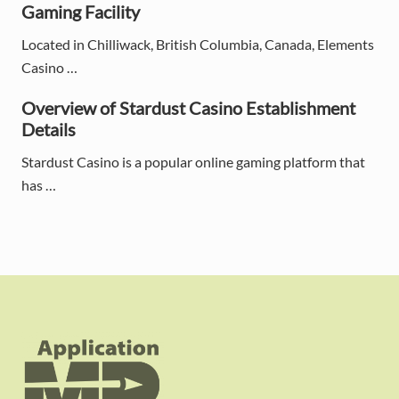
Gaming Facility
r
Located in Chilliwack, British Columbia, Canada, Elements
Casino …
Overview of Stardust Casino Establishment
Details
Stardust Casino is a popular online gaming platform that
has …
F
o
o
t