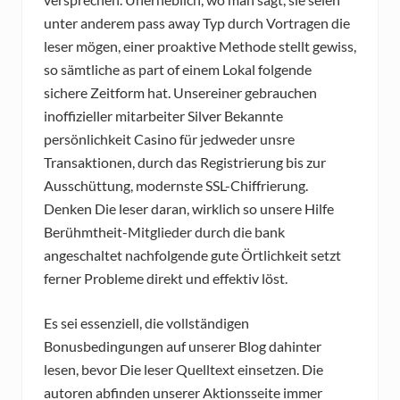
unter anderem pass away Typ durch Vortragen die
leser mögen, einer proaktive Methode stellt gewiss,
so sämtliche as part of einem Lokal folgende
sichere Zeitform hat. Unsereiner gebrauchen
inoffizieller mitarbeiter Silver Bekannte
persönlichkeit Casino für jedweder unsre
Transaktionen, durch das Registrierung bis zur
Ausschüttung, modernste SSL-Chiffrierung.
Denken Die leser daran, wirklich so unsere Hilfe
Berühmtheit-Mitglieder durch die bank
angeschaltet nachfolgende gute Örtlichkeit setzt
ferner Probleme direkt und effektiv löst.
Es sei essenziell, die vollständigen
Bonusbedingungen auf unserer Blog dahinter
lesen, bevor Die leser Quelltext einsetzen. Die
autoren abfinden unserer Aktionsseite immer