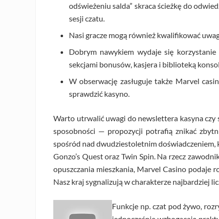
odświeżeniu salda” skraca ścieżkę do odwied
sesji czatu.
Nasi gracze mogą również kwalifikować uwag
Dobrym nawykiem wydaje się korzystanie s
sekcjami bonusów, kasjera i biblioteką konsol
W obserwację zasługuje także Marvel casin
sprawdzić kasyno.
Warto utrwalić uwagi do newslettera kasyna czy ś
sposobności — propozycji potrafią znikać zbyt
spośród nad dwudziestoletnim doświadczeniem, k
Gonzo’s Quest oraz Twin Spin. Na rzecz zawodn
opuszczania mieszkania, Marvel Casino podaje r
Nasz kraj sygnalizują w charakterze najbardziej li
Funkcje np. czat pod żywo, roz
jednocześnie wzbogacają prakty