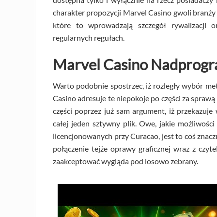
charakter propozycji Marvel Casino gwoli branży n
które to wprowadzają szczegół rywalizacji 
regularnych regułach.
Marvel Casino Nadprogr
Warto podobnie spostrzec, iż rozległy wybór me
Casino adresuje te niepokoje po części za spraw
części poprzez już sam argument, iż przekazu
całej jeden sztywny plik. Owe, jakie możliwo
licencjonowanych przy Curacao, jest to coś znacz
połączenie tejże oprawy graficznej wraz z czyte
zaakceptować wygląda pod losowo zebrany.