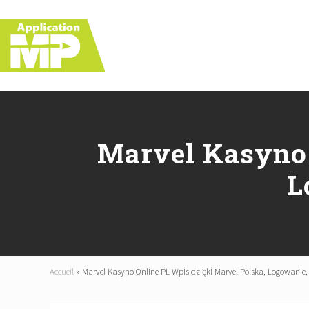
Skip
Skip
Skip
Skip
to
to
to
to
right
main
primary
footer
header
content
sidebar
navigation
Marvel Kasyno 
L
Accueil
»
Marvel Kasyno Online PL Wpis dzięki Marvel Polska, Logowanie,