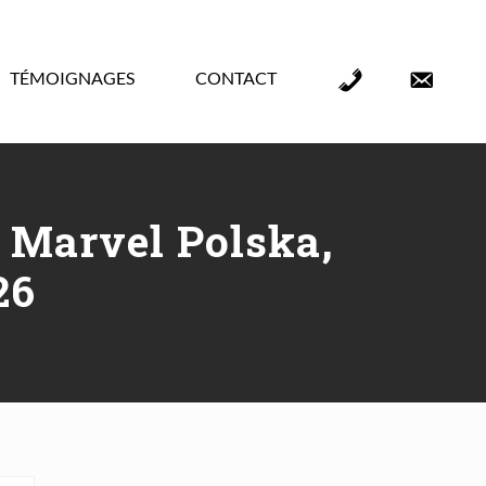
TÉMOIGNAGES
CONTACT
Élément
Élément
de
de
menu
menu
 Marvel Polska,
26