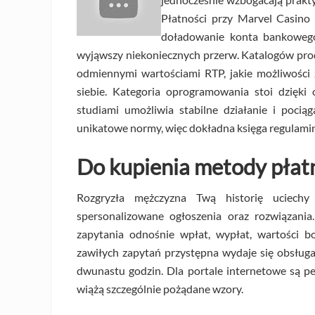
Płatności przy Marvel Casino 
doładowanie konta bankowego
wyjąwszy niekoniecznych przerw. Katalogów prod
odmiennymi wartościami RTP, jakie możliwości 
siebie. Kategoria oprogramowania stoi dzię
studiami umożliwia stabilne działanie i pocią
unikatowe normy, więc dokładna księga regulamin
Do kupienia metody płat
Rozgryzła mężczyzna Twą historię uciechy
spersonalizowane ogłoszenia oraz rozwiązan
zapytania odnośnie wpłat, wypłat, wartości
zawiłych zapytań przystępna wydaje się obsłu
dwunastu godzin. Dla portale internetowe są p
wiążą szczególnie pożądane wzory.