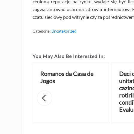
cenioną reputację na rynku, wydaje się być l
zagwarantować ochrona zdrowia internautów. 
czatu sieciowy pod witrynie czy za pośrednictwem
Catégorie:
Uncategorized
You May Also Be Interested In:
erea:
Romanos da Casa de
Deci 
cincilea
Jogos
unita
itar.000
cazino
casino
rotiri
condi
Evalu