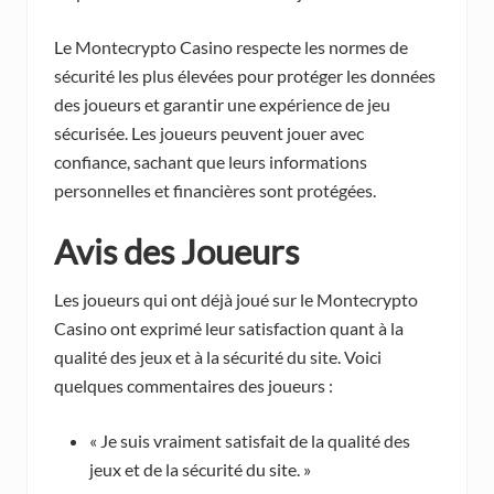
Le Montecrypto Casino respecte les normes de
sécurité les plus élevées pour protéger les données
des joueurs et garantir une expérience de jeu
sécurisée. Les joueurs peuvent jouer avec
confiance, sachant que leurs informations
personnelles et financières sont protégées.
Avis des Joueurs
Les joueurs qui ont déjà joué sur le Montecrypto
Casino ont exprimé leur satisfaction quant à la
qualité des jeux et à la sécurité du site. Voici
quelques commentaires des joueurs :
« Je suis vraiment satisfait de la qualité des
jeux et de la sécurité du site. »