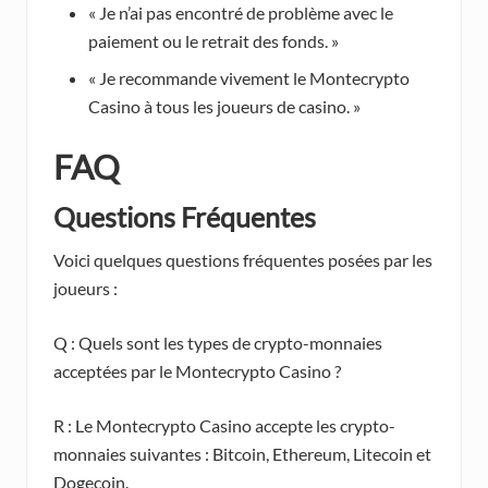
« Je n’ai pas encontré de problème avec le
paiement ou le retrait des fonds. »
« Je recommande vivement le Montecrypto
Casino à tous les joueurs de casino. »
FAQ
Questions Fréquentes
Voici quelques questions fréquentes posées par les
joueurs :
Q : Quels sont les types de crypto-monnaies
acceptées par le Montecrypto Casino ?
R : Le Montecrypto Casino accepte les crypto-
monnaies suivantes : Bitcoin, Ethereum, Litecoin et
Dogecoin.