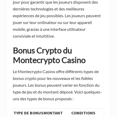
jour pour garantir que les joueurs disposent des
dernières technologies et des meilleures
expériences de jeu possibles. Les joueurs peuvent
jouer sur leur ordinateur ou sur leur appareil
mobile, gracias à une interface utilisateur
conviviale et intuititive.
Bonus Crypto du
Montecrypto Casino
Le Montecrypto Casino offre différents types de
bonus crypto pour les nouveaux et les fidèles
joueurs. Les bonus peuvent varier en fonction du
type de jeu et du montant déposé. Voici quelques-
uns des types de bonus proposés :
TYPE DE BONUS
MONTANT
CONDITIONS