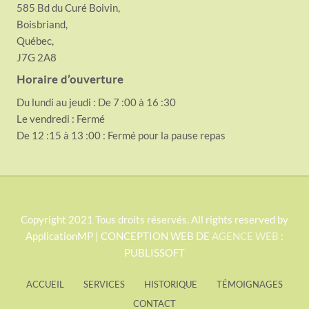
585 Bd du Curé Boivin,
Boisbriand,
Québec,
J7G 2A8
Horaire d’ouverture
Du lundi au jeudi : De 7 :00 à 16 :30
Le vendredi : Fermé
De 12 :15 à 13 :00 : Fermé pour la pause repas
S
Copyright 2021 Tous droits réservés. All rights reserved by
ApplicationMP | CONCEPTION WEB DE
AGENCE WEB
:
i
PUBLISSOFT
t
e
ACCUEIL
SERVICES
HISTORIQUE
TÉMOIGNAGES
F
CONTACT