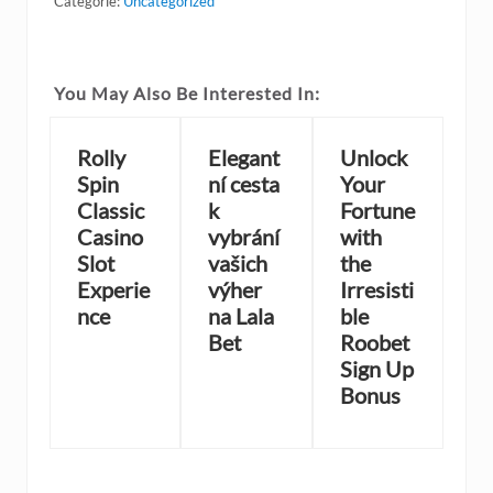
Catégorie:
Uncategorized
You May Also Be Interested In:
Rolly
Elegant
Unlock
Spin
ní cesta
Your
Classic
k
Fortune
Casino
vybrání
with
Slot
vašich
the
Experie
výher
Irresisti
nce
na Lala
ble
Bet
Roobet
Sign Up
Bonus