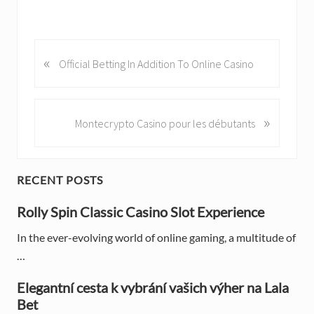
«
P
Official Betting In Addition To Online Casino
r
e
v
»
N
Montecrypto Casino pour les débutants
i
e
o
x
u
t
s
P
RECENT POSTS
P
P
o
r
Rolly Spin Classic Casino Slot Experience
o
s
s
i
t
In the ever-evolving world of online gaming, a multitude of
t
:
…
m
:
a
Elegantní cesta k vybrání vašich výher na Lala
Bet