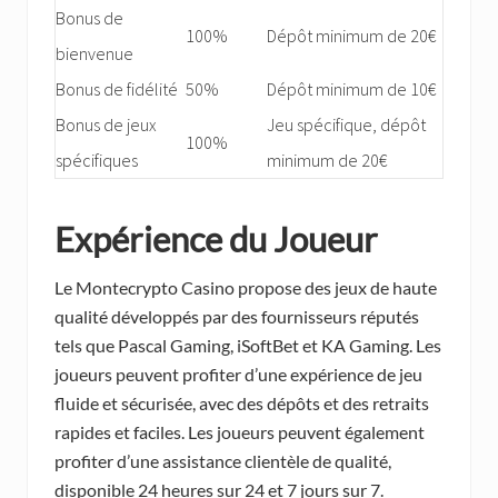
Bonus de
100%
Dépôt minimum de 20€
bienvenue
Bonus de fidélité
50%
Dépôt minimum de 10€
Bonus de jeux
Jeu spécifique, dépôt
100%
spécifiques
minimum de 20€
Expérience du Joueur
Le Montecrypto Casino propose des jeux de haute
qualité développés par des fournisseurs réputés
tels que Pascal Gaming, iSoftBet et KA Gaming. Les
joueurs peuvent profiter d’une expérience de jeu
fluide et sécurisée, avec des dépôts et des retraits
rapides et faciles. Les joueurs peuvent également
profiter d’une assistance clientèle de qualité,
disponible 24 heures sur 24 et 7 jours sur 7.