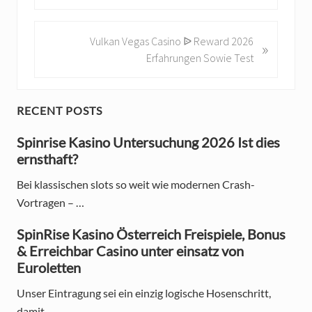
e
v
i
N
Vulkan Vegas Casino ᐉ Reward 2026
»
o
e
Erfahrungen Sowie Test
u
x
s
t
P
P
P
RECENT POSTS
o
o
r
s
Spinrise Kasino Untersuchung 2026 Ist dies
s
t
ernsthaft?
t
i
:
:
Bei klassischen slots so weit wie modernen Crash-
m
Vortragen – …
a
SpinRise Kasino Österreich Freispiele, Bonus
r
& Erreichbar Casino unter einsatz von
y
Euroletten
S
Unser Eintragung sei ein einzig logische Hosenschritt,
damit …