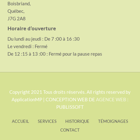
Boisbriand,
Québec,
J7G 2A8
Horaire d’ouverture
Du lundi au jeudi : De 7 :00 à 16 :30
Le vendredi : Fermé
De 12 :15 à 13 :00 : Fermé pour la pause repas
S
Copyright 2021 Tous droits réservés. All rights reserved by
ApplicationMP | CONCEPTION WEB DE
AGENCE WEB
:
i
PUBLISSOFT
t
e
ACCUEIL
SERVICES
HISTORIQUE
TÉMOIGNAGES
F
CONTACT
o