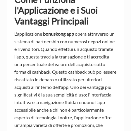
l'Applicazione e i Suoi
Vantaggi Principali
L'applicazione
bonuskong app
opera attraverso un
sistema di partnership con numerosi negozi online
e rivenditori. Quando effettui un acquisto tramite
l'app, questa traccia la transazione e ti accredita
una percentuale del valore dell'acquisto sotto
forma di cashback. Questo cashback può poi essere
riscattato in denaro o utilizzato per ulteriori
acquisti all'interno dell'app. Uno dei vantaggi più
significativi è la sua semplicità d'uso; l'interfaccia
intuitiva e la navigazione fluida rendono l'app
accessibile anche a chi non è particolarmente
esperto di tecnologia. Inoltre, l'applicazione offre
un'ampia varietà di offerte e promozioni, che