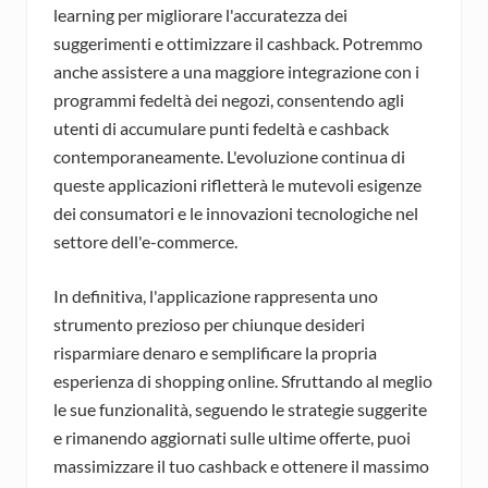
learning per migliorare l'accuratezza dei
suggerimenti e ottimizzare il cashback. Potremmo
anche assistere a una maggiore integrazione con i
programmi fedeltà dei negozi, consentendo agli
utenti di accumulare punti fedeltà e cashback
contemporaneamente. L'evoluzione continua di
queste applicazioni rifletterà le mutevoli esigenze
dei consumatori e le innovazioni tecnologiche nel
settore dell'e-commerce.
In definitiva, l'applicazione rappresenta uno
strumento prezioso per chiunque desideri
risparmiare denaro e semplificare la propria
esperienza di shopping online. Sfruttando al meglio
le sue funzionalità, seguendo le strategie suggerite
e rimanendo aggiornati sulle ultime offerte, puoi
massimizzare il tuo cashback e ottenere il massimo