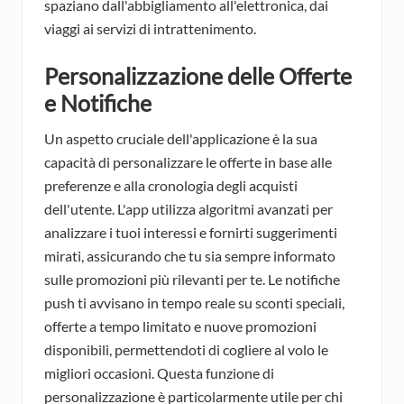
spaziano dall'abbigliamento all'elettronica, dai
viaggi ai servizi di intrattenimento.
Personalizzazione delle Offerte
e Notifiche
Un aspetto cruciale dell'applicazione è la sua
capacità di personalizzare le offerte in base alle
preferenze e alla cronologia degli acquisti
dell'utente. L'app utilizza algoritmi avanzati per
analizzare i tuoi interessi e fornirti suggerimenti
mirati, assicurando che tu sia sempre informato
sulle promozioni più rilevanti per te. Le notifiche
push ti avvisano in tempo reale su sconti speciali,
offerte a tempo limitato e nuove promozioni
disponibili, permettendoti di cogliere al volo le
migliori occasioni. Questa funzione di
personalizzazione è particolarmente utile per chi