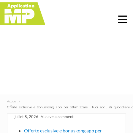
Menu
Skip
Skip
Skip
Skip
to
to
to
to
right
main
primary
footer
header
content
sidebar
navigation
Offerte_esclusive_e_bon
uskong_app_per_ottimiz
zare_i_tuoi_acquisti_qu
otidiani_onl
Accueil
»
Offerte_esclusive_e_bonuskong_app_per_ottimizzare_i_tuoi_acquisti_quotidiani_
juillet 8, 2026
//
Leave a comment
Offerte esclusive e bonuskong app per