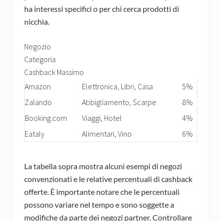
ha interessi specifici o per chi cerca prodotti di
nicchia.
Negozio
Categoria
Cashback Massimo
Amazon
Elettronica, Libri, Casa
5%
Zalando
Abbigliamento, Scarpe
8%
Booking.com
Viaggi, Hotel
4%
Eataly
Alimentari, Vino
6%
La tabella sopra mostra alcuni esempi di negozi
convenzionati e le relative percentuali di cashback
offerte. È importante notare che le percentuali
possono variare nel tempo e sono soggette a
modifiche da parte dei negozi partner. Controllare