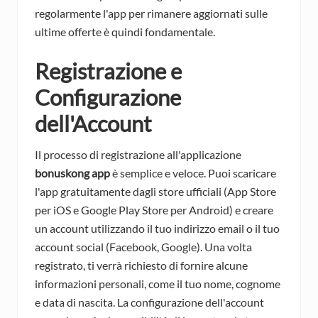
regolarmente l'app per rimanere aggiornati sulle
ultime offerte è quindi fondamentale.
Registrazione e
Configurazione
dell'Account
Il processo di registrazione all'applicazione
bonuskong app
è semplice e veloce. Puoi scaricare
l'app gratuitamente dagli store ufficiali (App Store
per iOS e Google Play Store per Android) e creare
un account utilizzando il tuo indirizzo email o il tuo
account social (Facebook, Google). Una volta
registrato, ti verrà richiesto di fornire alcune
informazioni personali, come il tuo nome, cognome
e data di nascita. La configurazione dell'account