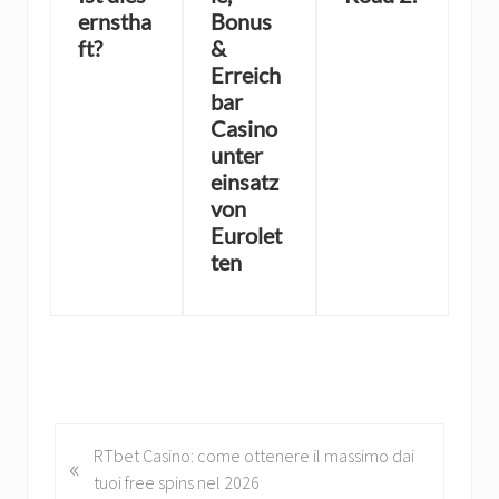
ernstha
Bonus
ft?
&
Erreich
bar
Casino
unter
einsatz
von
Eurolet
ten
P
RTbet Casino: come ottenere il massimo dai
«
r
tuoi free spins nel 2026