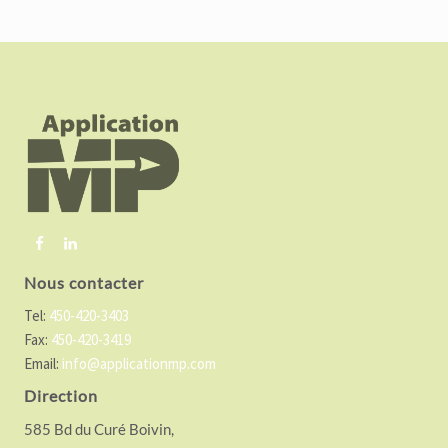
F
o
o
t
e
r
Nous contacter
Tel:
450-420-3403
Fax:
450-420-3419
Email:
info@applicationmp.com
Direction
585 Bd du Curé Boivin,