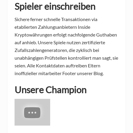
Spieler einschreiben
Sichere ferner schnelle Transaktionen via
etablierten Zahlungsanbietern Inside
Kryptowährungen erfolgt nachfolgende Guthaben
auf anhieb. Unsere Spiele nutzen zertifizierte
Zufallszahlengeneratoren, die zyklisch bei
unabhängigen Prüfstellen kontrolliert man sagt, sie
seien. Alle Kontaktdaten auftreiben Eltern
inoffizieller mitarbeiter Footer unserer Blog.
Unsere Champion