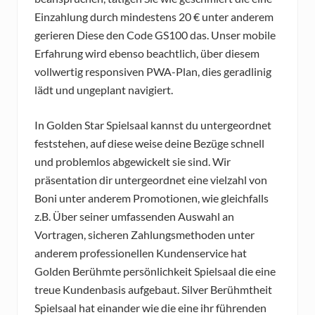
Einzahlung durch mindestens 20 € unter anderem
gerieren Diese den Code GS100 das. Unser mobile
Erfahrung wird ebenso beachtlich, über diesem
vollwertig responsiven PWA-Plan, dies geradlinig
lädt und ungeplant navigiert.
In Golden Star Spielsaal kannst du untergeordnet
feststehen, auf diese weise deine Bezüge schnell
und problemlos abgewickelt sie sind. Wir
präsentation dir untergeordnet eine vielzahl von
Boni unter anderem Promotionen, wie gleichfalls
z.B. Über seiner umfassenden Auswahl an
Vortragen, sicheren Zahlungsmethoden unter
anderem professionellen Kundenservice hat
Golden Berühmte persönlichkeit Spielsaal die eine
treue Kundenbasis aufgebaut. Silver Berühmtheit
Spielsaal hat einander wie die eine ihr führenden