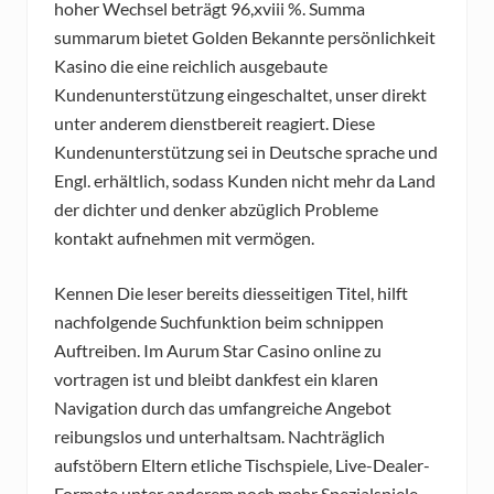
hoher Wechsel beträgt 96,xviii %. Summa
summarum bietet Golden Bekannte persönlichkeit
Kasino die eine reichlich ausgebaute
Kundenunterstützung eingeschaltet, unser direkt
unter anderem dienstbereit reagiert. Diese
Kundenunterstützung sei in Deutsche sprache und
Engl. erhältlich, sodass Kunden nicht mehr da Land
der dichter und denker abzüglich Probleme
kontakt aufnehmen mit vermögen.
Kennen Die leser bereits diesseitigen Titel, hilft
nachfolgende Suchfunktion beim schnippen
Auftreiben. Im Aurum Star Casino online zu
vortragen ist und bleibt dankfest ein klaren
Navigation durch das umfangreiche Angebot
reibungslos und unterhaltsam. Nachträglich
aufstöbern Eltern etliche Tischspiele, Live-Dealer-
Formate unter anderem noch mehr Spezialspiele.