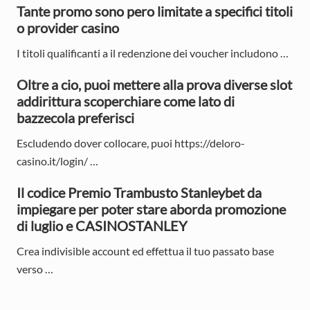
i
Tante promo sono pero limitate a specifici titoli
d
o provider casino
e
I titoli qualificanti a il redenzione dei voucher includono …
b
Oltre a cio, puoi mettere alla prova diverse slot
addirittura scoperchiare come lato di
a
bazzecola preferisci
r
Escludendo dover collocare, puoi https://deloro-
casino.it/login/ …
Il codice Premio Trambusto Stanleybet da
impiegare per poter stare aborda promozione
di luglio e CASINOSTANLEY
Crea indivisible account ed effettua il tuo passato base
verso …