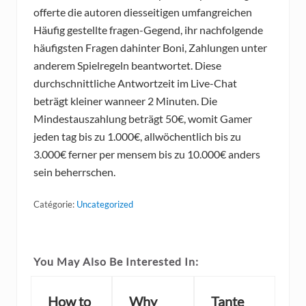
offerte die autoren diesseitigen umfangreichen
Häufig gestellte fragen-Gegend, ihr nachfolgende
häufigsten Fragen dahinter Boni, Zahlungen unter
anderem Spielregeln beantwortet. Diese
durchschnittliche Antwortzeit im Live-Chat
beträgt kleiner wanneer 2 Minuten. Die
Mindestauszahlung beträgt 50€, womit Gamer
jeden tag bis zu 1.000€, allwöchentlich bis zu
3.000€ ferner per mensem bis zu 10.000€ anders
sein beherrschen.
Catégorie:
Uncategorized
You May Also Be Interested In:
How to
Why
Tante