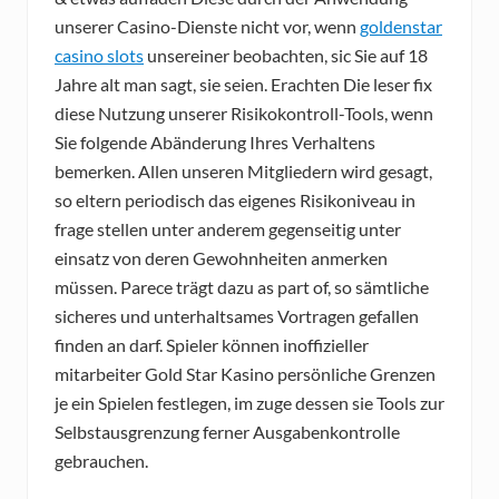
unserer Casino-Dienste nicht vor, wenn
goldenstar
casino slots
unsereiner beobachten, sic Sie auf 18
Jahre alt man sagt, sie seien. Erachten Die leser fix
diese Nutzung unserer Risikokontroll-Tools, wenn
Sie folgende Abänderung Ihres Verhaltens
bemerken.
Allen unseren Mitgliedern wird gesagt,
so eltern periodisch das eigenes Risikoniveau in
frage stellen unter anderem gegenseitig unter
einsatz von deren Gewohnheiten anmerken
müssen. Parece trägt dazu as part of, so sämtliche
sicheres und unterhaltsames Vortragen gefallen
finden an darf. Spieler können inoffizieller
mitarbeiter Gold Star Kasino persönliche Grenzen
je ein Spielen festlegen, im zuge dessen sie Tools zur
Selbstausgrenzung ferner Ausgabenkontrolle
gebrauchen.