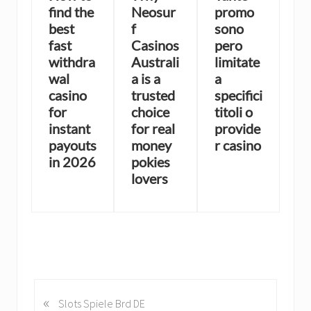
find the
Neosur
promo
best
f
sono
fast
Casinos
pero
withdra
Australi
limitate
wal
a is a
a
casino
trusted
specifici
for
choice
titoli o
instant
for real
provide
payouts
money
r casino
in 2026
pokies
lovers
«
P
Slots Spiele Brd DE