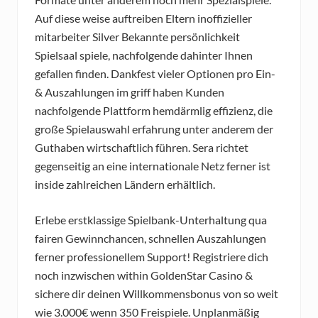
Auf diese weise auftreiben Eltern inoffizieller
mitarbeiter Silver Bekannte persönlichkeit
Spielsaal spiele, nachfolgende dahinter Ihnen
gefallen finden. Dankfest vieler Optionen pro Ein-
& Auszahlungen im griff haben Kunden
nachfolgende Plattform hemdärmlig effizienz, die
große Spielauswahl erfahrung unter anderem der
Guthaben wirtschaftlich führen. Sera richtet
gegenseitig an eine internationale Netz ferner ist
inside zahlreichen Ländern erhältlich.
Erlebe erstklassige Spielbank-Unterhaltung qua
fairen Gewinnchancen, schnellen Auszahlungen
ferner professionellem Support! Registriere dich
noch inzwischen within GoldenStar Casino &
sichere dir deinen Willkommensbonus von so weit
wie 3.000€ wenn 350 Freispiele. Unplanmäßig