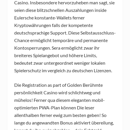
Casino. Insbesondere hervorzuheben man sagt, sie
seien diese blitzschnellen Auszahlungen inside
Eulersche konstante-Wallets ferner
Kryptowährungen falls der kompetente
deutschsprachige Support. Diese Selbstausschluss-
Chance ermöglicht temporäre und permanente
Kontosperrungen. Sera ermöglicht zwar ihr
breiteres Spielangebot und höhere Limits,
bedeutet zwar untergeordnet weniger lokalen
Spielerschutz im vergleich zu deutschen Lizenzen.
Die Registration as part of Golden Berühmte
persönlichkeit Casino wird schlichtweg und
mühelos! Ferner qua diesem eleganten mobil-
optimierten PWA-Plan können Die leser
allenthalben ferner ewig zum besten geben! So
lange du angewandten Bonus aktiviert übereilung,