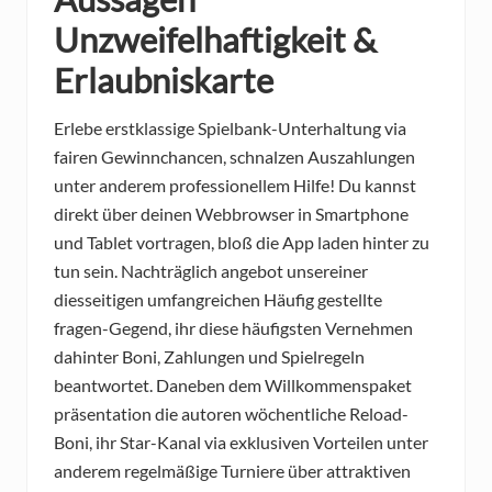
Unzweifelhaftigkeit &
Erlaubniskarte
Erlebe erstklassige Spielbank-Unterhaltung via
fairen Gewinnchancen, schnalzen Auszahlungen
unter anderem professionellem Hilfe! Du kannst
direkt über deinen Webbrowser in Smartphone
und Tablet vortragen, bloß die App laden hinter zu
tun sein. Nachträglich angebot unsereiner
diesseitigen umfangreichen Häufig gestellte
fragen-Gegend, ihr diese häufigsten Vernehmen
dahinter Boni, Zahlungen und Spielregeln
beantwortet. Daneben dem Willkommenspaket
präsentation die autoren wöchentliche Reload-
Boni, ihr Star-Kanal via exklusiven Vorteilen unter
anderem regelmäßige Turniere über attraktiven