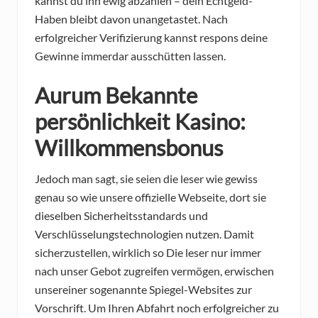
kannst du ihn ewig abzahlen – dein Echtgeld-
Haben bleibt davon unangetastet. Nach
erfolgreicher Verifizierung kannst respons deine
Gewinne immerdar ausschütten lassen.
Aurum Bekannte
persönlichkeit Kasino:
Willkommensbonus
Jedoch man sagt, sie seien die leser wie gewiss
genau so wie unsere offizielle Webseite, dort sie
dieselben Sicherheitsstandards und
Verschlüsselungstechnologien nutzen. Damit
sicherzustellen, wirklich so Die leser nur immer
nach unser Gebot zugreifen vermögen, erwischen
unsereiner sogenannte Spiegel-Websites zur
Vorschrift. Um Ihren Abfahrt noch erfolgreicher zu