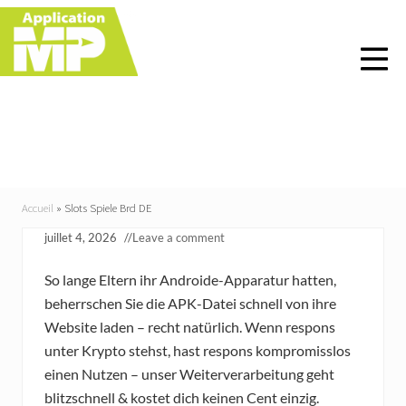
Menu
Skip
Skip
Skip
Skip
to
to
to
to
right
main
primary
footer
header
content
sidebar
navigation
Slots Spiele Brd DE
Accueil
»
Slots Spiele Brd DE
juillet 4, 2026
//
Leave a comment
So lange Eltern ihr Androide-Apparatur hatten,
beherrschen Sie die APK-Datei schnell von ihre
Website laden – recht natürlich. Wenn respons
unter Krypto stehst, hast respons kompromisslos
einen Nutzen – unser Weiterverarbeitung geht
blitzschnell & kostet dich keinen Cent einzig.