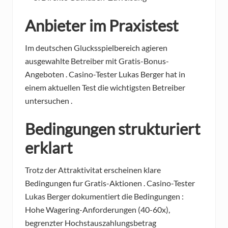
Anbieter im Praxistest
Im deutschen Glucksspielbereich agieren
ausgewahlte Betreiber mit Gratis-Bonus-
Angeboten . Casino-Tester Lukas Berger hat in
einem aktuellen Test die wichtigsten Betreiber
untersuchen .
Bedingungen strukturiert
erklart
Trotz der Attraktivitat erscheinen klare
Bedingungen fur Gratis-Aktionen . Casino-Tester
Lukas Berger dokumentiert die Bedingungen :
Hohe Wagering-Anforderungen (40-60x),
begrenzter Hochstauszahlungsbetrag