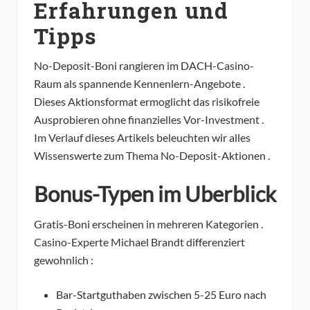
Erfahrungen und
Tipps
No-Deposit-Boni rangieren im DACH-Casino-
Raum als spannende Kennenlern-Angebote .
Dieses Aktionsformat ermoglicht das risikofreie
Ausprobieren ohne finanzielles Vor-Investment .
Im Verlauf dieses Artikels beleuchten wir alles
Wissenswerte zum Thema No-Deposit-Aktionen .
Bonus-Typen im Uberblick
Gratis-Boni erscheinen in mehreren Kategorien .
Casino-Experte Michael Brandt differenziert
gewohnlich :
Bar-Startguthaben zwischen 5-25 Euro nach