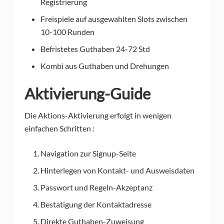
Registrierung
Freispiele auf ausgewahlten Slots zwischen
10-100 Runden
Befristetes Guthaben 24-72 Std
Kombi aus Guthaben und Drehungen
Aktivierung-Guide
Die Aktions-Aktivierung erfolgt in wenigen
einfachen Schritten :
Navigation zur Signup-Seite
Hinterlegen von Kontakt- und Ausweisdaten
Passwort und Regeln-Akzeptanz
Bestatigung der Kontaktadresse
Direkte Guthaben-Zuweisung