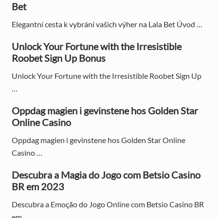
Bet
r
Elegantní cesta k vybrání vašich výher na Lala Bet Úvod …
y
S
Unlock Your Fortune with the Irresistible
Roobet Sign Up Bonus
i
Unlock Your Fortune with the Irresistible Roobet Sign Up
d
…
e
Oppdag magien i gevinstene hos Golden Star
b
Online Casino
a
Oppdag magien i gevinstene hos Golden Star Online
Casino …
r
Descubra a Magia do Jogo com Betsio Casino
BR em 2023
Descubra a Emoção do Jogo Online com Betsio Casino BR
em …