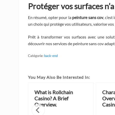
Protéger vos surfaces n’a
En résumé, opter pour la
peinture sans cov
, c’est
un choix qui protège vos utilisateurs, valorise vo
Prêt à transformer vos surfaces avec une solu
découvrir nos services de peinture sans cov adapté
Catégorie:
back-end
You May Also Be Interested In:
uickBet
What is Rollchain
Chara
s and
Casino? A Brief
Overv
Overview.
Casin