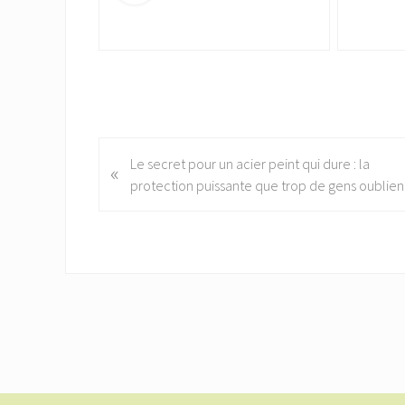
P
Le secret pour un acier peint qui dure : la
«
r
protection puissante que trop de gens oublien
e
v
i
o
u
s
P
o
s
t