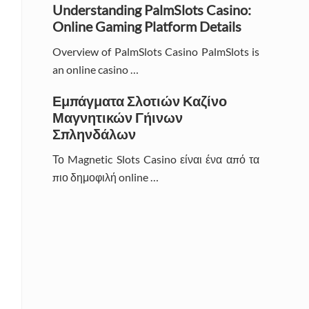
Understanding PalmSlots Casino:
Online Gaming Platform Details
Overview of PalmSlots Casino PalmSlots is
an online casino …
Εμπάγματα Σλοτιών Καζίνο
Μαγνητικών Γήινων
Σπληνδάλων
Το Magnetic Slots Casino είναι ένα από τα
πιο δημοφιλή online …