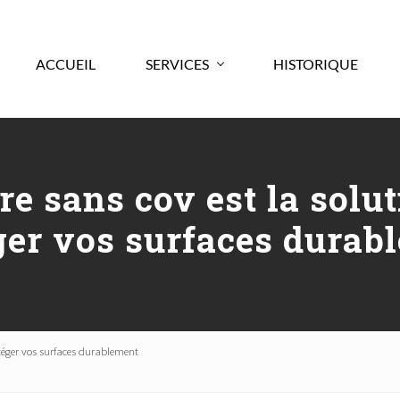
ACCUEIL
SERVICES
HISTORIQUE
re sans cov est la solu
ger vos surfaces durab
otéger vos surfaces durablement