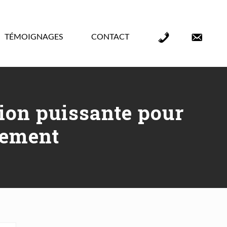
TÉMOIGNAGES
CONTACT
Élément
Élément
de
de
menu
menu
tion puissante pour
lement