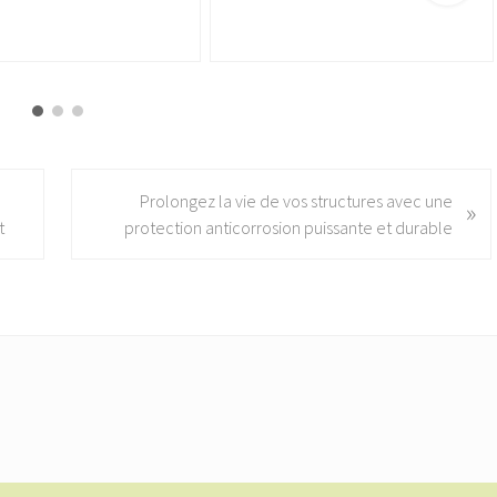
N
Prolongez la vie de vos structures avec une
»
e
t
protection anticorrosion puissante et durable
x
t
P
o
s
t
: