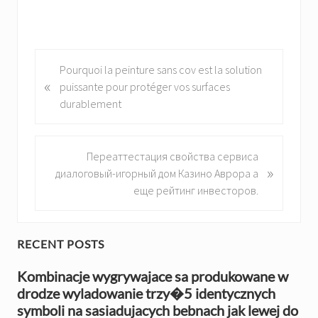
P
Pourquoi la peinture sans cov est la solution
«
r
puissante pour protéger vos surfaces
e
durablement
v
i
o
N
Переаттестация свойства сервиса
»
u
e
диалоговый-игорный дом Казино Аврора а
s
x
еще рейтинг инвесторов.
P
t
o
P
s
o
P
RECENT POSTS
t
s
r
:
Kombinacje wygrywajace sa produkowane w
t
drodze wyladowanie trzy�5 identycznych
:
i
symboli na sasiadujacych bebnach jak lewej do