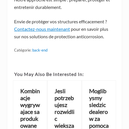
entretenir durablement.
Envie de protéger vos structures efficacement ?
Contactez-nous maintenant
pour en savoir plus
sur nos solutions de protection anticorrosion.
Catégorie:
back-end
You May Also Be Interested In:
Kombin
Jesli
Moglib
acje
potrzeb
ysmy
wygryw
ujesz
sledzic
ajace sa
rozwidli
dealero
produk
c
w za
owane
wieksza
pomoca