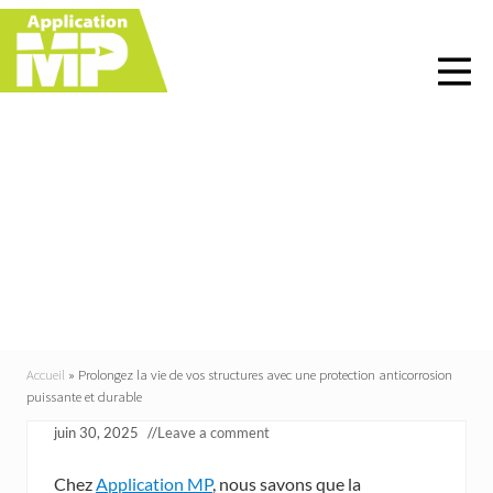
Menu
Skip
Skip
Skip
Skip
to
to
to
to
right
main
primary
footer
header
content
sidebar
navigation
Prolongez la vie de vos
structures avec une
protection anticorrosion
puissante et durable
Accueil
»
Prolongez la vie de vos structures avec une protection anticorrosion
puissante et durable
juin 30, 2025
//
Leave a comment
Chez
Application MP
, nous savons que la