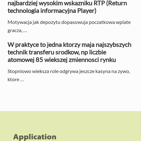
najbardziej wysokim wskazniku RTP (Return
technologia informacyjna Player)
Motywacja jak depozytu dopasowuja poczatkowa wplate
gracza, …
W praktyce to jedna ktorzy maja najszybszych
technik transferu srodkow, np liczbie
atomowej 85 wiekszej zmiennosci rynku
Stopniowo wieksza role odgrywa jeszcze kasyna na zywo,
ktore …
F
o
o