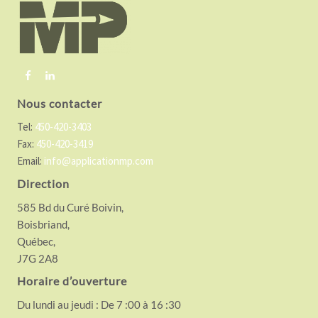
t
e
r
Nous contacter
Tel:
450-420-3403
Fax:
450-420-3419
Email:
info@applicationmp.com
Direction
585 Bd du Curé Boivin,
Boisbriand,
Québec,
J7G 2A8
Horaire d’ouverture
Du lundi au jeudi : De 7 :00 à 16 :30