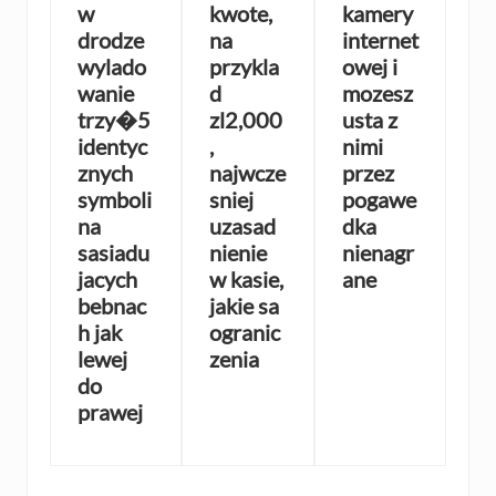
w
kwote,
kamery
drodze
na
internet
wylado
przykla
owej i
wanie
d
mozesz
trzy�5
zl2,000
usta z
identyc
,
nimi
znych
najwcze
przez
symboli
sniej
pogawe
na
uzasad
dka
sasiadu
nienie
nienagr
jacych
w kasie,
ane
bebnac
jakie sa
h jak
ogranic
lewej
zenia
do
prawej