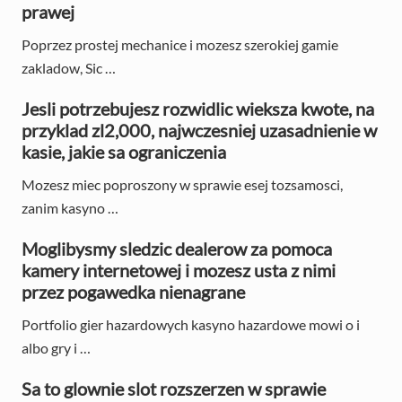
m
prawej
a
Poprzez prostej mechanice i mozesz szerokiej gamie
zakladow, Sic …
r
y
Jesli potrzebujesz rozwidlic wieksza kwote, na
przyklad zl2,000, najwczesniej uzasadnienie w
S
kasie, jakie sa ograniczenia
i
Mozesz miec poproszony w sprawie esej tozsamosci,
d
zanim kasyno …
e
Moglibysmy sledzic dealerow za pomoca
kamery internetowej i mozesz usta z nimi
b
przez pogawedka nienagrane
a
Portfolio gier hazardowych kasyno hazardowe mowi o i
r
albo gry i …
Sa to glownie slot rozszerzen w sprawie