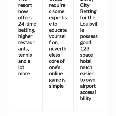
resort
require
City
now
s some
Betting
offers
expertis
for the
24-time
e to
Louisvil
betting,
educate
le
higher
yoursel
possess
restaur
f on,
good
ants,
neverth
123-
tennis
eless
space
and a
core of
hotel
lot
one’s
much
more
online
easier
game is
to own
simple
airport
accessi
bility