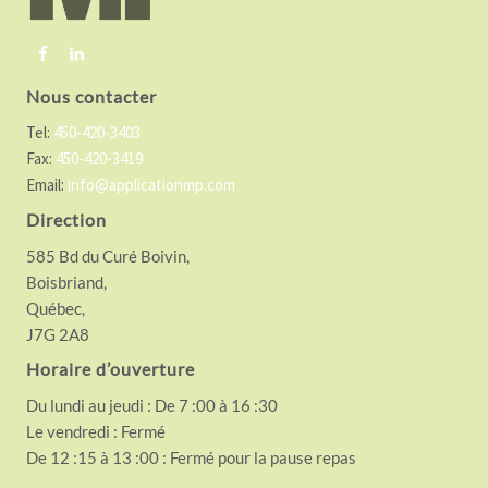
e
r
Nous contacter
Tel:
450-420-3403
Fax:
450-420-3419
Email:
info@applicationmp.com
Direction
585 Bd du Curé Boivin,
Boisbriand,
Québec,
J7G 2A8
Horaire d’ouverture
Du lundi au jeudi : De 7 :00 à 16 :30
Le vendredi : Fermé
De 12 :15 à 13 :00 : Fermé pour la pause repas