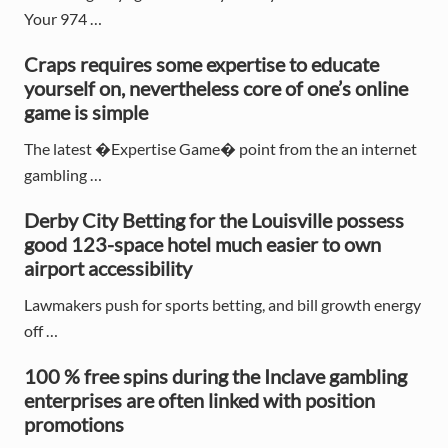
m
Your 974 …
a
Craps requires some expertise to educate
r
yourself on, nevertheless core of one’s online
y
game is simple
S
The latest �Expertise Game� point from the an internet
gambling …
i
d
Derby City Betting for the Louisville possess
good 123-space hotel much easier to own
e
airport accessibility
b
Lawmakers push for sports betting, and bill growth energy
a
off …
r
100 % free spins during the Inclave gambling
enterprises are often linked with position
promotions