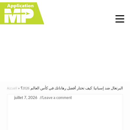
Menu
Skip
Skip
Skip
Skip
to
to
to
to
right
main
primary
footer
header
content
sidebar
navigation
البرتغال ضد إسبانيا: كيف
تختار أفضل رهاناتك في كأس
العالم 2026؟
البرتغال ضد إسبانيا: كيف تختار أفضل رهاناتك في كأس العالم 2026؟
»
Accueil
juillet 7, 2026
//
Leave a comment