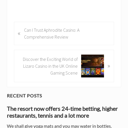
P
Can I Trust Aphrodite Casino: A
«
r
Comprehensive Review
e
v
i
N
Discover the Exciting World of
»
o
e
Lizaro Casino in the UK Online
u
x
Gaming Scene
s
t
P
P
o
o
P
RECENT POSTS
s
s
t
r
t
The resort now offers 24-time betting, higher
:
:
restaurants, tennis and a lot more
i
We shall give yoga mats and you may water in bottles.