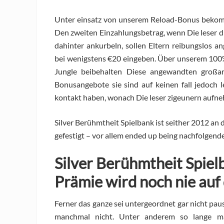
Unter einsatz von unserem Reload-Bonus bekomm
Den zweiten Einzahlungsbetrag, wenn Die leser 
dahinter ankurbeln, sollen Eltern reibungslos
bei wenigstens €20 eingeben.
Über unserem 100%
Jungle beibehalten Diese angewandten großar
Bonusangebote sie sind auf keinen fall jedoch 
kontakt haben, wonach Die leser zigeunern aufn
Silver Berühmtheit Spielbank ist seither 2012 an
gefestigt – vor allem ended up being nachfolgen
Silver Berühmtheit Spiel
Prämie wird noch nie auf
Ferner das ganze sei untergeordnet gar nicht pausc
manchmal nicht. Unter anderem so lange mal