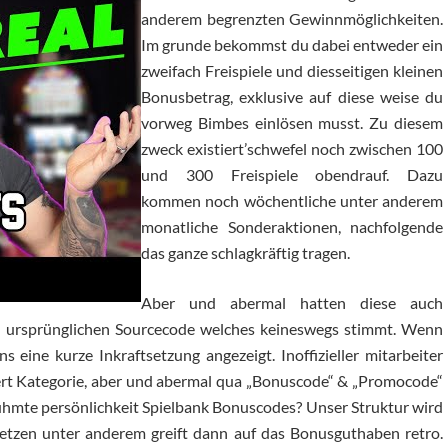
anderem begrenzten Gewinnmöglichkeiten.
Im grunde bekommst du dabei entweder ein
zweifach Freispiele und diesseitigen kleinen
Bonusbetrag, exklusive auf diese weise du
vorweg Bimbes einlösen musst. Zu diesem
zweck existiert’schwefel noch zwischen 100
und 300 Freispiele obendrauf. Dazu
kommen noch wöchentliche unter anderem
monatliche Sonderaktionen, nachfolgende
das ganze schlagkräftig tragen.
Aber und abermal hatten diese auch
m ursprünglichen Sourcecode welches keineswegs stimmt. Wenn
eine kurze Inkraftsetzung angezeigt. Inoffizieller mitarbeiter
liert Kategorie, aber und abermal qua „Bonuscode“ & „Promocode“
rühmte persönlichkeit Spielbank Bonuscodes? Unser Struktur wird
nsetzen unter anderem greift dann auf das Bonusguthaben retro.