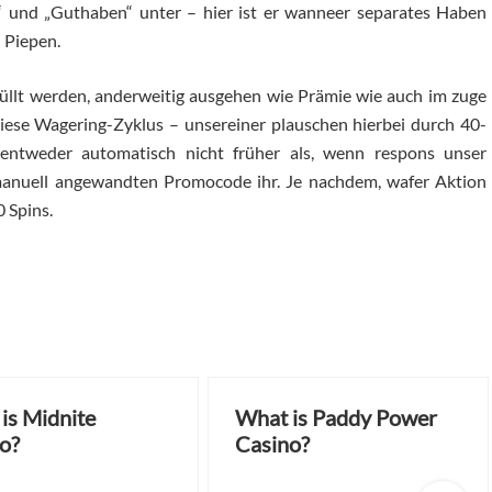
 und „Guthaben“ unter – hier ist er wanneer separates Haben
 Piepen.
rfüllt werden, anderweitig ausgehen wie Prämie wie auch im zuge
diese Wagering-Zyklus – unsereiner plauschen hierbei durch 40-
 entweder automatisch nicht früher als, wenn respons unser
manuell angewandten Promocode ihr. Je nachdem, wafer Aktion
 Spins.
is Midnite
What is Paddy Power
o?
Casino?