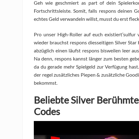
Geh wie geschmiert as part of dein Spielerko
Fortschrittsleiste. Somit, falls respons deine
echtes Geld verwandeln willst, musst du erst fle
Pro unser High-Roller auf euch existiert’sulfu
wieder brauchst respons diesseitigen Silver Star
abzüglich einen läufst respons bisweilen leer aus
Na denn, respons kannst länger zum besten geb
da du gerade mehr Spielgeld zur Verfügung hast.
der regel zusätzliches Piepen & zusätzliche Good
bekommst.
Beliebte Silver Berühmte
Codes