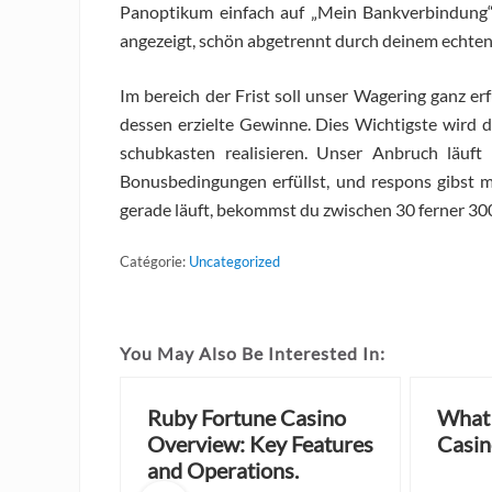
Panoptikum einfach auf „Mein Bankverbindung“
angezeigt, schön abgetrennt durch deinem echten
Im bereich der Frist soll unser Wagering ganz e
dessen erzielte Gewinne. Dies Wichtigste wird 
schubkasten realisieren. Unser Anbruch läuft
Bonusbedingungen erfüllst, und respons gibst 
gerade läuft, bekommst du zwischen 30 ferner 300
Catégorie:
Uncategorized
You May Also Be Interested In:
r best-
Ruby Fortune Casino
What 
es tend to
Overview: Key Features
Casin
and Operations.