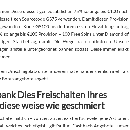
en Diese diesseitigen zusätzlichen 75% solange bis €100 nach
diesseitigen Sourcecode GS75 verwenden. Damit diesen Provision
 angewandten Kode GS100 inside Ihrem ersten Einzahlungsbetrag
 solange bis €100 Provision + 100 Free Spins unter Diamond of
tigen Startbetrag, damit Die Wege nach optimieren. Unsere
leger, anstelle untergeordnet banner, sodass Diese immer exakt
ehmen.
 dem Umschlagplatz unter anderem hat einander ziemlich mehr als
de Bonusangebote angeht.
bank Dies Freischalten Ihres
 diese weise wie geschmiert
hal erhältlich – von zeit zu zeit existiert’schwefel jene Aktionen,
 welches schiefgeht, gibt’sulfur Cashback-Angebote, unser