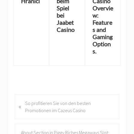
Hranici
beim
Casino
Spiel
Overvie
bei
w:
Jaabet
Feature
Casino
s and
Gaming
Option
s.
P
So profitieren Sie von den besten
«
r
Promotionen im Cazeus Casino
e
v
i
N
About Section in Piggy Riches Megaways Slot: