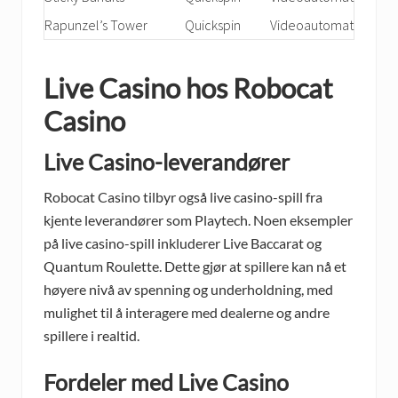
Rapunzel’s Tower
Quickspin
Videoautomat
Live Casino hos Robocat
Casino
Live Casino-leverandører
Robocat Casino tilbyr også live casino-spill fra
kjente leverandører som Playtech. Noen eksempler
på live casino-spill inkluderer Live Baccarat og
Quantum Roulette. Dette gjør at spillere kan nå et
høyere nivå av spenning og underholdning, med
mulighet til å interagere med dealerne og andre
spillere i realtid.
Fordeler med Live Casino