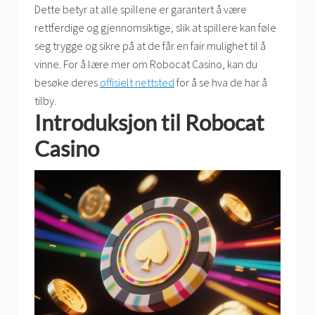
Dette betyr at alle spillene er garantert å være
rettferdige og gjennomsiktige, slik at spillere kan føle
seg trygge og sikre på at de får en fair mulighet til å
vinne. For å lære mer om Robocat Casino, kan du
besøke deres
offisielt nettsted
for å se hva de har å
tilby.
Introduksjon til Robocat
Casino