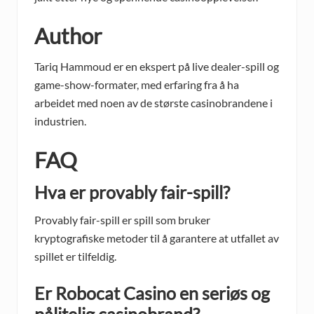
Author
Tariq Hammoud er en ekspert på live dealer-spill og
game-show-formater, med erfaring fra å ha
arbeidet med noen av de største casinobrandene i
industrien.
FAQ
Hva er provably fair-spill?
Provably fair-spill er spill som bruker
kryptografiske metoder til å garantere at utfallet av
spillet er tilfeldig.
Er Robocat Casino en seriøs og
pålitelig casinobrand?