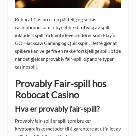
Robocat Casino er en pålitelig og seriøs
casinobrand som tilbyr et bredt utvalg av spill,
inkludert spill fra kjente leverandører som Play’n
GO, Hacksaw Gaming og Quickspin. Dette gjør at
spillere kan velge fra en rekke forskjellige spill, både
når det gjelder provably fair-spill og andre typer
casinospill.
Provably Fair-spill hos
Robocat Casino
Hva er provably fair-spill?
Provably fair-spill er spill som bruker
kryptografiske metoder til å garantere at utfallet av