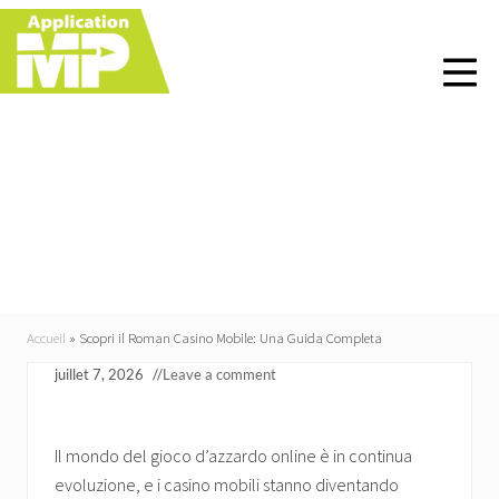
Menu
Skip
Skip
Skip
Skip
to
to
to
to
right
main
primary
footer
header
content
sidebar
navigation
Scopri il Roman Casino
Mobile: Una Guida
Completa
Accueil
»
Scopri il Roman Casino Mobile: Una Guida Completa
juillet 7, 2026
//
Leave a comment
Il mondo del gioco d’azzardo online è in continua
evoluzione, e i casino mobili stanno diventando