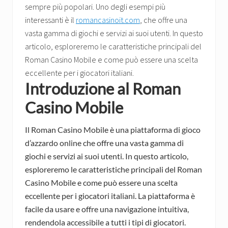
sempre più popolari. Uno degli esempi più
interessanti è il
romancasinoit.com
, che offre una
vasta gamma di giochi e servizi ai suoi utenti. In questo
articolo, esploreremo le caratteristiche principali del
Roman Casino Mobile e come può essere una scelta
eccellente per i giocatori italiani.
Introduzione al Roman
Casino Mobile
Il Roman Casino Mobile è una piattaforma di gioco
d’azzardo online che offre una vasta gamma di
giochi e servizi ai suoi utenti. In questo articolo,
esploreremo le caratteristiche principali del Roman
Casino Mobile e come può essere una scelta
eccellente per i giocatori italiani. La piattaforma è
facile da usare e offre una navigazione intuitiva,
rendendola accessibile a tutti i tipi di giocatori.