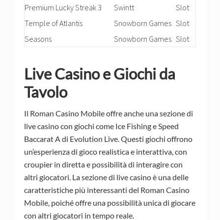
Premium Lucky Streak 3
Swintt
Slot
Temple of Atlantis
Snowborn Games
Slot
Seasons
Snowborn Games
Slot
Live Casino e Giochi da
Tavolo
Il Roman Casino Mobile offre anche una sezione di
live casino con giochi come Ice Fishing e Speed
Baccarat A di Evolution Live. Questi giochi offrono
un’esperienza di gioco realistica e interattiva, con
croupier in diretta e possibilità di interagire con
altri giocatori. La sezione di live casino è una delle
caratteristiche più interessanti del Roman Casino
Mobile, poiché offre una possibilità unica di giocare
con altri giocatori in tempo reale.