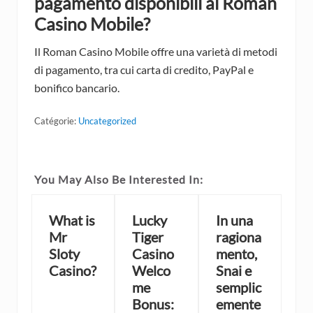
pagamento disponibili al Roman
Casino Mobile?
Il Roman Casino Mobile offre una varietà di metodi
di pagamento, tra cui carta di credito, PayPal e
bonifico bancario.
Catégorie:
Uncategorized
You May Also Be Interested In:
What is
Lucky
In una
Mr
Tiger
ragiona
Sloty
Casino
mento,
Casino?
Welco
Snai e
me
semplic
Bonus:
emente