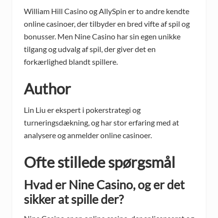
William Hill Casino og AllySpin er to andre kendte
online casinoer, der tilbyder en bred vifte af spil og
bonusser. Men Nine Casino har sin egen unikke
tilgang og udvalg af spil, der giver det en
forkærlighed blandt spillere.
Author
Lin Liu er ekspert i pokerstrategi og
turneringsdækning, og har stor erfaring med at
analysere og anmelder online casinoer.
Ofte stillede spørgsmål
Hvad er Nine Casino, og er det
sikker at spille der?