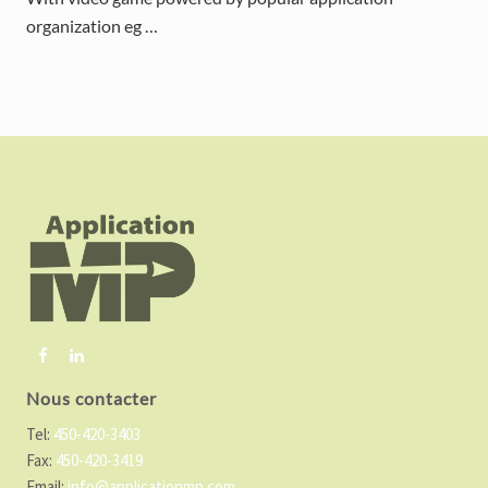
organization eg …
F
o
o
t
e
r
Nous contacter
Tel:
450-420-3403
Fax:
450-420-3419
Email:
info@applicationmp.com