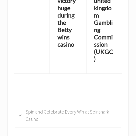
victory
united
huge
kingdo
during
m
the
Gambli
Betty
ng
wins
Commi
casino
ssion
(UKGC
)
P
Spin and Celebrate Every Win at Spinshark
«
r
Casino
e
v