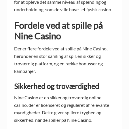
for at opleve det samme niveau af spænding og
underholdning, som de ville have i et fysisk casino.
Fordele ved at spille på
Nine Casino
Der er flere fordele ved at spille på Nine Casino,
herunder en stor samling af spil, en sikker og
troværdig platform, og en række bonusser og
kampanjer.
Sikkerhed og troværdighed
Nine Casino er en sikker og troværdig online
casino, der er licenseret og reguleret af relevante
myndigheder. Dette giver spillere tryghed og
sikkerhed, når de spiller på Nine Casino.