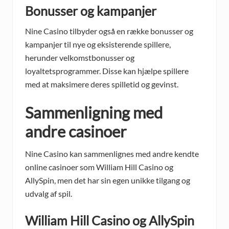
Bonusser og kampanjer
Nine Casino tilbyder også en række bonusser og
kampanjer til nye og eksisterende spillere,
herunder velkomstbonusser og
loyaltetsprogrammer. Disse kan hjælpe spillere
med at maksimere deres spilletid og gevinst.
Sammenligning med
andre casinoer
Nine Casino kan sammenlignes med andre kendte
online casinoer som William Hill Casino og
AllySpin, men det har sin egen unikke tilgang og
udvalg af spil.
William Hill Casino og AllySpin