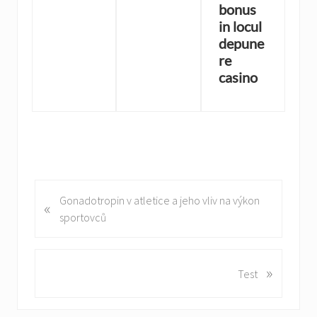
bonus
in locul
depune
re
casino
P
Gonadotropin v atletice a jeho vliv na výkon
«
r
sportovců
e
v
i
»
N
Test
o
e
u
x