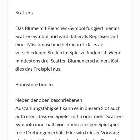
Scatters
Das Blume mit Bienchen-Symbol fungiert hier als
Scatter-Symbol und wird dabei als Repräsentant
einer Mischmaschine betrachtet, da es an
verschiedenen Stellen im Spiel zu finden ist. Wenn
mindestens drei Scatter-Blumen erscheinen, löst
dies das Freispiel aus.
Bonusfunktionen
Neben der oben beschriebenen
Auszahlungsfähigkeit kann es in diesem Slot auch
auftreten, dass ein Spieler mit 3 oder mehr Scatter-
Symboln innerhalb von einem einzigen Spielspiel
freie Drehungen erhält. Hier wird dieser Vorgang