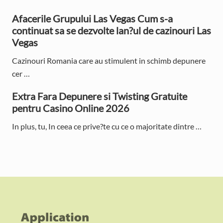
a
Afacerile Grupului Las Vegas Cum s-a
r
continuat sa se dezvolte lan?ul de cazinouri Las
Vegas
Cazinouri Romania care au stimulent in schimb depunere
cer …
Extra Fara Depunere si Twisting Gratuite
pentru Casino Online 2026
In plus, tu, In ceea ce prive?te cu ce o majoritate dintre …
F
o
o