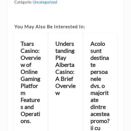
Catégorie:
Uncategorized
You May Also Be Interested In:
Tsars
Unders
Acolo
Casino:
tanding
sunt
Overvie
Play
destina
w of
Alberta
te
Online
Casino:
persoa
Gaming
A Brief
nele
Platfor
Overvie
dvs. o
m
w
majorit
Feature
ate
s and
dintre
Operati
acestea
ons.
promo?
ii cu