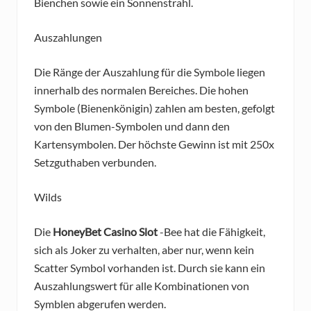
Bienchen sowie ein Sonnenstrahl.
Auszahlungen
Die Ränge der Auszahlung für die Symbole liegen
innerhalb des normalen Bereiches. Die hohen
Symbole (Bienenkönigin) zahlen am besten, gefolgt
von den Blumen-Symbolen und dann den
Kartensymbolen. Der höchste Gewinn ist mit 250x
Setzguthaben verbunden.
Wilds
Die
HoneyBet Casino Slot
-Bee hat die Fähigkeit,
sich als Joker zu verhalten, aber nur, wenn kein
Scatter Symbol vorhanden ist. Durch sie kann ein
Auszahlungswert für alle Kombinationen von
Symblen abgerufen werden.