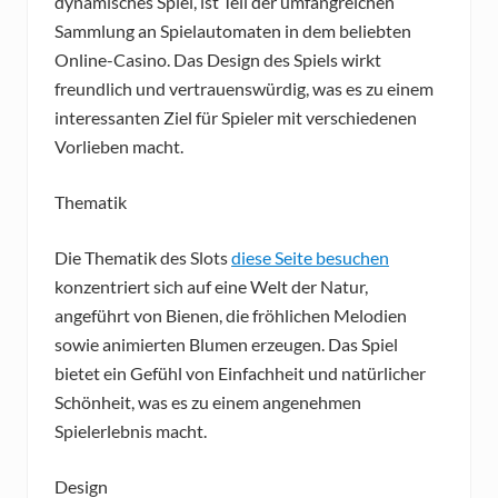
dynamisches Spiel, ist Teil der umfangreichen
Sammlung an Spielautomaten in dem beliebten
Online-Casino. Das Design des Spiels wirkt
freundlich und vertrauenswürdig, was es zu einem
interessanten Ziel für Spieler mit verschiedenen
Vorlieben macht.
Thematik
Die Thematik des Slots
diese Seite besuchen
konzentriert sich auf eine Welt der Natur,
angeführt von Bienen, die fröhlichen Melodien
sowie animierten Blumen erzeugen. Das Spiel
bietet ein Gefühl von Einfachheit und natürlicher
Schönheit, was es zu einem angenehmen
Spielerlebnis macht.
Design