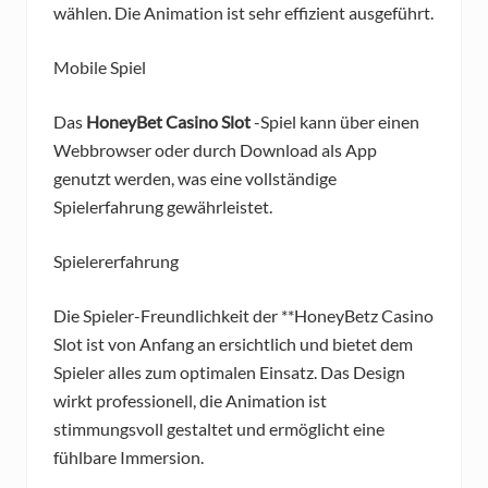
wählen. Die Animation ist sehr effizient ausgeführt.
Mobile Spiel
Das
HoneyBet Casino Slot
-Spiel kann über einen
Webbrowser oder durch Download als App
genutzt werden, was eine vollständige
Spielerfahrung gewährleistet.
Spielererfahrung
Die Spieler-Freundlichkeit der **HoneyBetz Casino
Slot ist von Anfang an ersichtlich und bietet dem
Spieler alles zum optimalen Einsatz. Das Design
wirkt professionell, die Animation ist
stimmungsvoll gestaltet und ermöglicht eine
fühlbare Immersion.