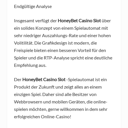
Endgültige Analyse
Insgesamt verfügt der
HoneyBet Casino Slot
über
ein solides Konzept von einem Spielautomat mit
sehr niedriger Auszahlungs-Rate und einer hohen
Volitilität. Die Grafikdesign ist modern, die
Freispiele bieten einen besseren Vorteil für den
Spieler und die RTP-Analyse spricht eine deutliche
Empfehlung aus.
Der
HoneyBet Casino Slot
-Spielautomat ist ein
Produkt der Zukunft und zeigt alles an einem
einzigen Spiel. Daher sind alle Besitzer von
Webbrowsern und mobilen Geräten, die online-
spielen möchten, gerne willkommen in dem sehr
erfolgreichen Online-Casino!