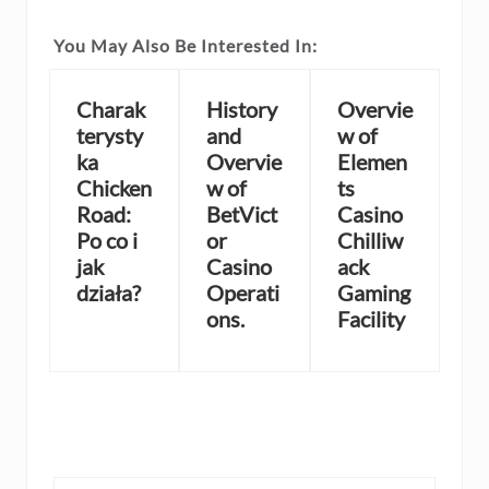
You May Also Be Interested In:
Charak
History
Overvie
terysty
and
w of
ka
Overvie
Elemen
Chicken
w of
ts
Road:
BetVict
Casino
Po co i
or
Chilliw
jak
Casino
ack
działa?
Operati
Gaming
ons.
Facility