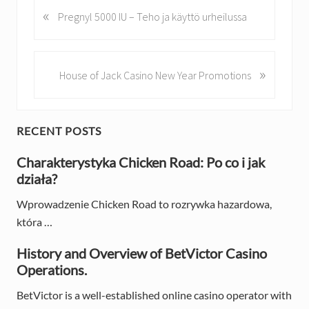
«
P
Pregnyl 5000 IU – Teho ja käyttö urheilussa
r
e
v
»
N
House of Jack Casino New Year Promotions
i
e
o
x
u
t
s
P
RECENT POSTS
P
P
o
r
Charakterystyka Chicken Road: Po co i jak
o
s
działa?
s
i
t
t
:
Wprowadzenie Chicken Road to rozrywka hazardowa,
m
:
która …
a
History and Overview of BetVictor Casino
r
Operations.
y
BetVictor is a well-established online casino operator with