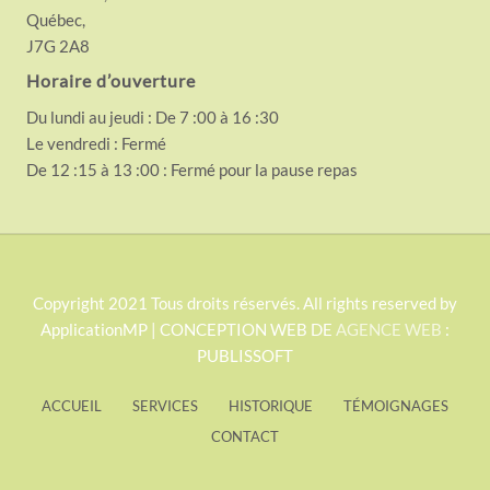
Québec,
J7G 2A8
Horaire d’ouverture
Du lundi au jeudi : De 7 :00 à 16 :30
Le vendredi : Fermé
De 12 :15 à 13 :00 : Fermé pour la pause repas
S
Copyright 2021 Tous droits réservés. All rights reserved by
ApplicationMP | CONCEPTION WEB DE
AGENCE WEB
:
i
PUBLISSOFT
t
e
ACCUEIL
SERVICES
HISTORIQUE
TÉMOIGNAGES
F
CONTACT
o