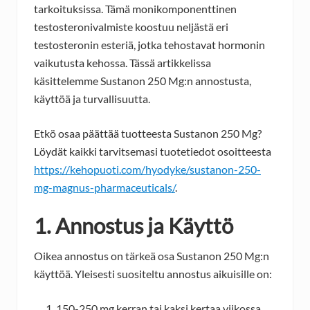
tarkoituksissa. Tämä monikomponenttinen
testosteronivalmiste koostuu neljästä eri
testosteronin esteriä, jotka tehostavat hormonin
vaikutusta kehossa. Tässä artikkelissa
käsittelemme Sustanon 250 Mg:n annostusta,
käyttöä ja turvallisuutta.
Etkö osaa päättää tuotteesta Sustanon 250 Mg?
Löydät kaikki tarvitsemasi tuotetiedot osoitteesta
https://kehopuoti.com/hyodyke/sustanon-250-
mg-magnus-pharmaceuticals/
.
1. Annostus ja Käyttö
Oikea annostus on tärkeä osa Sustanon 250 Mg:n
käyttöä. Yleisesti suositeltu annostus aikuisille on:
150-250 mg kerran tai kaksi kertaa viikossa