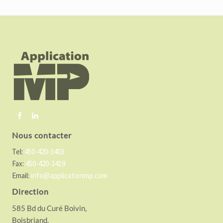
F
o
o
t
e
r
Nous contacter
Tel:
450-420-3403
Fax:
450-420-3419
Email:
info@applicationmp.com
Direction
585 Bd du Curé Boivin,
Boisbriand,