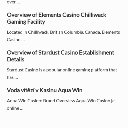
S
over …
i
Overview of Elements Casino Chilliwack
d
Gaming Facility
e
Located in Chilliwack, British Columbia, Canada, Elements
Casino …
b
Overview of Stardust Casino Establishment
a
Details
r
Stardust Casino is a popular online gaming platform that
has …
Voda vítězí v Kasinu Aqua Win
Aqua Win Casino: Brand Overview Aqua Win Casino je
online …