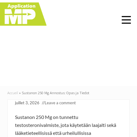
Menu
Skip
Skip
Skip
Skip
to
to
to
to
right
main
primary
footer
header
content
sidebar
navigation
Sustanon 250 Mg
Annostus: Opas ja
Tiedot
Accueil
»
Sustanon 250 Mg Annostus: Opas ja Tiedot
juillet 3, 2026
//
Leave a comment
Sustanon 250 Mg on tunnettu
testosteronivalmiste, jota käytetään laajalti sekä
lääketieteellisissä että urheilullisissa