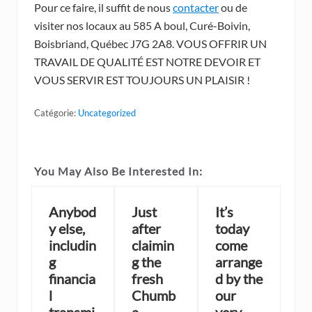
Pour ce faire, il suffit de nous
contacter
ou de
visiter nos locaux au 585 A boul, Curé-Boivin,
Boisbriand, Québec J7G 2A8. VOUS OFFRIR UN
TRAVAIL DE QUALITÉ EST NOTRE DEVOIR ET
VOUS SERVIR EST TOUJOURS UN PLAISIR !
Catégorie:
Uncategorized
You May Also Be Interested In:
Anybod
Just
It’s
y else,
after
today
includin
claimin
come
g
g the
arrange
financia
fresh
d by the
l
Chumb
our
transmi
a
very