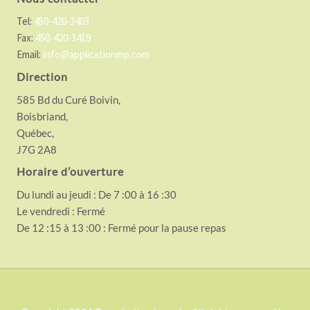
Tel:
450-420-3403
Fax:
450-420-3419
Email:
info@applicationmp.com
Direction
585 Bd du Curé Boivin,
Boisbriand,
Québec,
J7G 2A8
Horaire d’ouverture
Du lundi au jeudi : De 7 :00 à 16 :30
Le vendredi : Fermé
De 12 :15 à 13 :00 : Fermé pour la pause repas