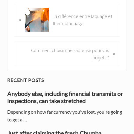
P
La différence entre laquage et
«
r
thermolaquage
e
v
i
o
N
Comment choisir une sableuse pour vos
»
u
e
projets ?
s
x
P
t
o
P
P
RECENT POSTS
s
o
t
r
Anybody else, including financial transmits or
s
:
inspections, can take stretched
t
i
:
Depending on how far currency you've lost, you're going
m
to get a …
a
Just after claiming the fresh Chumba