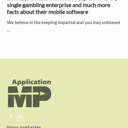
single gambling enterprise and much more
facts about their mobile software
We believe in the keeping impartial and you may unbiased
…
F
o
o
t
e
r
Nous contacter