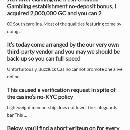
r
Gambling establishment no-deposit bonus, I
y
acquired 2,000,000 GC and you can 2
S
00 South carolina. Most of the qualities featuring come by
doing …
i
d
It’s today come arranged by the our very own
third-party vendor and you may we should be
e
back-up so you can full-speed
b
Unfortuitously, Buzzluck Casino cannot promote one alive
a
online …
r
This caused a verification request in spite of
the casino’s no-KYC policy
Lightweight membership does not lower the safeguards
bar This …
Below, you’ll find a short writeup on for every