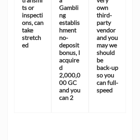
ts or
Gambli
own
inspecti
ng
third-
ons, can
establis
party
take
hment
vendor
stretch
no-
and you
ed
deposit
may we
bonus, I
should
acquire
be
d
back-up
2,000,0
so you
00 GC
can full-
and you
speed
can 2