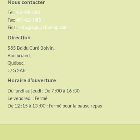
Nous contacter
Tel:
450-420-3403
Fax:
450-420-3419
Email:
info@applicationmp.com
Direction
585 Bd du Curé Boivin,
Boisbriand,
Québec,
J7G 2A8
Horaire d’ouverture
Du lundi au jeudi : De 7 :00 à 16 :30
Le vendredi : Fermé
De 12 :15 à 13 :00 : Fermé pour la pause repas