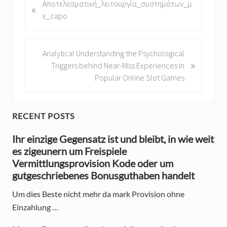
P
Αποτελεσματική_λειτουργία_συστημάτων_μ
«
r
ε_capo
e
v
i
N
Analytical Understanding the Psychological
»
o
e
Triggers behind Near-Miss Experiences in
u
x
Popular Online Slot Games
s
t
P
P
o
o
P
RECENT POSTS
s
s
r
t
Ihr einzige Gegensatz ist und bleibt, in wie weit
t
:
es zigeunern um Freispiele
:
i
Vermittlungsprovision Kode oder um
m
gutgeschriebenes Bonusguthaben handelt
a
Um dies Beste nicht mehr da mark Provision ohne
Einzahlung …
r