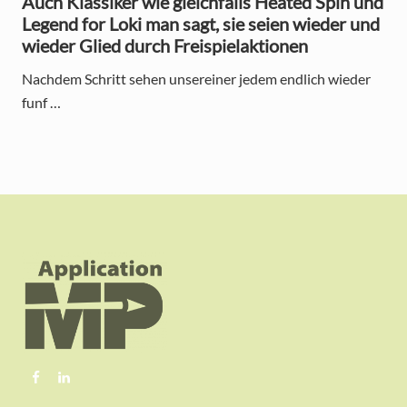
Auch Klassiker wie gleichfalls Heated Spin und
Legend for Loki man sagt, sie seien wieder und
wieder Glied durch Freispielaktionen
Nachdem Schritt sehen unsereiner jedem endlich wieder
funf …
F
o
o
t
e
r