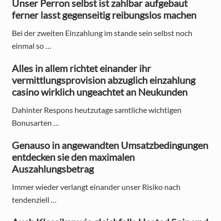
y
Unser Perron selbst ist zahlbar aufgebaut
ferner lasst gegenseitig reibungslos machen
S
Bei der zweiten Einzahlung im stande sein selbst noch
i
einmal so …
d
Alles in allem richtet einander ihr
e
vermittlungsprovision abzuglich einzahlung
casino wirklich ungeachtet an Neukunden
b
a
Dahinter Respons heutzutage samtliche wichtigen
Bonusarten …
r
Genauso in angewandten Umsatzbedingungen
entdecken sie den maximalen
Auszahlungsbetrag
Immer wieder verlangt einander unser Risiko nach
tendenziell …