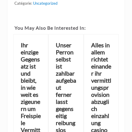
Catégorie:
Uncategorized
You May Also Be Interested In:
Ihr
Unser
Alles in
einzige
Perron
allem
Gegens
selbst
richtet
atz ist
ist
einande
und
zahlbar
r ihr
bleibt,
aufgeba
vermittl
in wie
ut
ungspr
weit es
ferner
ovision
zigeune
lasst
abzugli
rn um
gegens
ch
Freispie
eitig
einzahl
le
reibung
ung
Vermitt
slos
casino