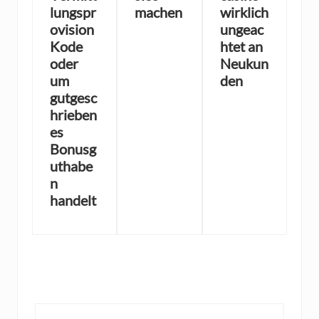
lungspr
machen
wirklich
ovision
ungeac
Kode
htet an
oder
Neukun
um
den
gutgesc
hrieben
es
Bonusg
uthabe
n
handelt