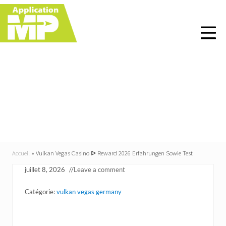
Menu
Skip
Skip
Skip
Skip
to
to
to
to
right
main
primary
footer
header
content
sidebar
navigation
Vulkan Vegas Casino ᐉ
Reward 2026
Erfahrungen Sowie Test
Accueil
»
Vulkan Vegas Casino ᐉ Reward 2026 Erfahrungen Sowie Test
juillet 8, 2026
//
Leave a comment
Catégorie:
vulkan vegas germany