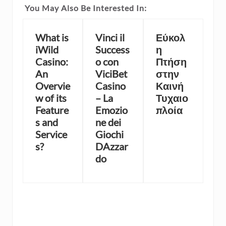
You May Also Be Interested In:
What is
Vinci il
Εύκολ
iWild
Success
η
Casino:
o con
Πτήση
An
ViciBet
στην
Overvie
Casino
Καινή
w of its
– La
Τυχαιο
Feature
Emozio
πλοία
s and
ne dei
Service
Giochi
s?
DAzzar
do