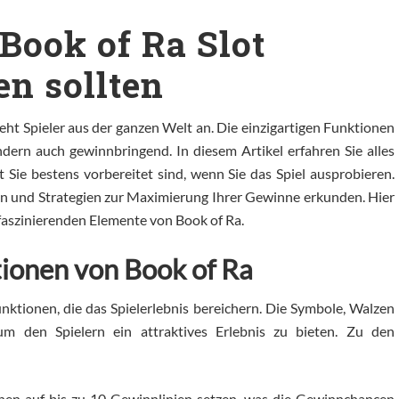
Book of Ra Slot
n sollten
ieht Spieler aus der ganzen Welt an. Die einzigartigen Funktionen
dern auch gewinnbringend. In diesem Artikel erfahren Sie alles
 Sie bestens vorbereitet sind, wenn Sie das Spiel ausprobieren.
 und Strategien zur Maximierung Ihrer Gewinne erkunden. Hier
faszinierenden Elemente von Book of Ra.
ionen von Book of Ra
nktionen, die das Spielerlebnis bereichern. Die Symbole, Walzen
 um den Spielern ein attraktives Erlebnis zu bieten. Zu den
nen auf bis zu 10 Gewinnlinien setzen, was die Gewinnchancen