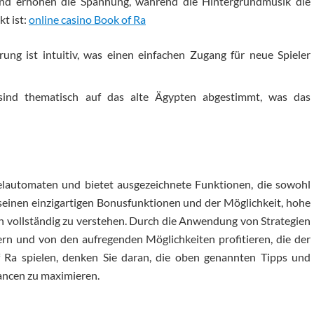
und erhöhen die Spannung, während die Hintergrundmusik die
t ist:
online casino Book of Ra
ung ist intuitiv, was einen einfachen Zugang für neue Spieler
ind thematisch auf das alte Ägypten abgestimmt, was das
ielautomaten und bietet ausgezeichnete Funktionen, die sowohl
 seinen einzigartigen Bonusfunktionen und der Möglichkeit, hohe
nen vollständig zu verstehen. Durch die Anwendung von Strategien
ern und von den aufregenden Möglichkeiten profitieren, die der
 Ra spielen, denken Sie daran, die oben genannten Tipps und
ancen zu maximieren.