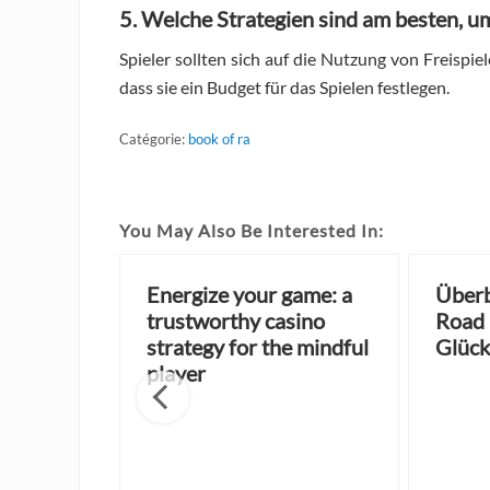
5. Welche Strategien sind am besten, u
Spieler sollten sich auf die Nutzung von Freispie
dass sie ein Budget für das Spielen festlegen.
Catégorie:
book of ra
You May Also Be Interested In:
any
Energize your game: a
Überb
 very
trustworthy casino
Road 2
alk
strategy for the mindful
Glück
 good
player
ng
feedback