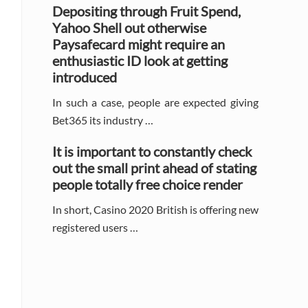
Depositing through Fruit Spend,
Yahoo Shell out otherwise
Paysafecard might require an
enthusiastic ID look at getting
introduced
In such a case, people are expected giving
Bet365 its industry …
It is important to constantly check
out the small print ahead of stating
people totally free choice render
In short, Casino 2020 British is offering new
registered users …