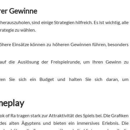
rer Gewinne
rauszuholen, sind einige Strategien hilfreich. Es ist wichtig, alle
rategie zu wählen.
here Einsätze können zu höheren Gewinnen führen, besonders
uf die Auslösung der Freispielrunde, um Ihren Gewinn zu
en Sie sich ein Budget und halten Sie sich daran, um
meplay
of Ra tragen stark zur Attraktivität des Spiels bei. Die Grafiken
 des alten Ägyptens und bieten ein immersives Erlebnis. Die