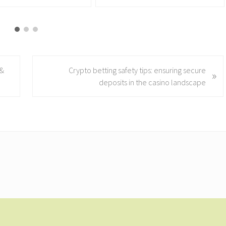
N
 &
Crypto betting safety tips: ensuring secure
»
e
deposits in the casino landscape
x
t
P
o
s
t
: