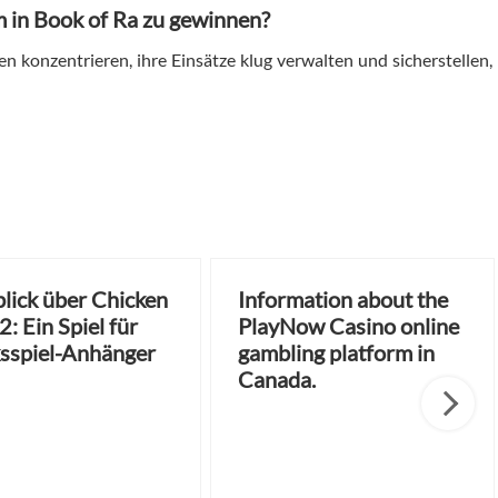
m in Book of Ra zu gewinnen?
len konzentrieren, ihre Einsätze klug verwalten und sicherstellen,
lick über Chicken
Information about the
: Ein Spiel für
PlayNow Casino online
sspiel-Anhänger
gambling platform in
Canada.