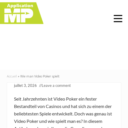
Menu
Skip
Skip
Skip
Skip
to
to
to
to
right
main
primary
footer
header
content
sidebar
navigation
Wie man Video Poker
spielt
Accueil
»
Wie man Video Poker spielt
juillet 3, 2026
//
Leave a comment
Seit Jahrzehnten ist Video Poker ein fester
Bestandteil von Casinos und hat sich zu einem der
beliebtesten Spiele entwickelt. Doch was genau ist
Video Poker und wie spielt man es? In diesem