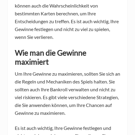
können auch die Wahrscheinlichkeit von
bestimmten Karten berechnen, um Ihre
Entscheidungen zu treffen. Es ist auch wichtig, Ihre
Gewinne festlegen und nicht zu viel zu spielen,
wenn Sie verlieren.
Wie man die Gewinne
maximiert
Um Ihre Gewinne zu maximieren, sollten Sie sich an
die Regeln und Mechaniken des Spiels halten. Sie
sollten auch Ihre Bankroll verwalten und nicht zu
viel riskieren. Es gibt viele verschiedene Strategien,
die Sie anwenden können, um Ihre Chancen auf
Gewinne zu maximieren.
Es ist auch wichtig, Ihre Gewinne festlegen und