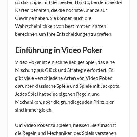
ist das « Spiel mit der besten Hand », bei dem Sie die
Karten behalten, die die höchste Chance auf
Gewinne haben. Sie können auch die
Wahrscheinlichkeit von bestimmten Karten
berechnen, um Ihre Entscheidungen zu treffen.
Einführung in Video Poker
Video Poker ist ein schnelllebiges Spiel, das eine
Mischung aus Glück und Strategie erfordert. Es
gibt viele verschiedene Arten von Video Poker,
darunter klassische Spiele und Spiele mit Jackpots.
Jedes Spiel hat seine eigenen Regeln und
Mechaniken, aber die grundlegenden Prinzipien
sind immer gleich.
Um Video Poker zu spielen, müssen Sie zunächst
die Regeln und Mechaniken des Spiels verstehen.