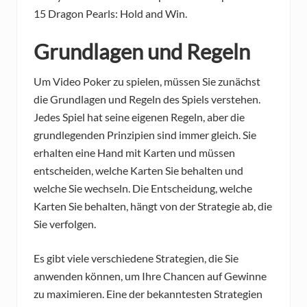
15 Dragon Pearls: Hold and Win.
Grundlagen und Regeln
Um Video Poker zu spielen, müssen Sie zunächst
die Grundlagen und Regeln des Spiels verstehen.
Jedes Spiel hat seine eigenen Regeln, aber die
grundlegenden Prinzipien sind immer gleich. Sie
erhalten eine Hand mit Karten und müssen
entscheiden, welche Karten Sie behalten und
welche Sie wechseln. Die Entscheidung, welche
Karten Sie behalten, hängt von der Strategie ab, die
Sie verfolgen.
Es gibt viele verschiedene Strategien, die Sie
anwenden können, um Ihre Chancen auf Gewinne
zu maximieren. Eine der bekanntesten Strategien