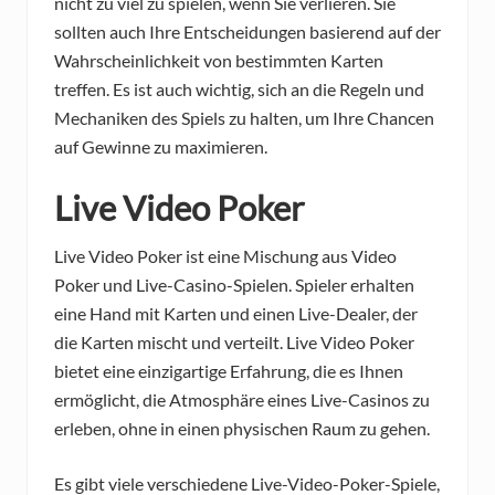
nicht zu viel zu spielen, wenn Sie verlieren. Sie
sollten auch Ihre Entscheidungen basierend auf der
Wahrscheinlichkeit von bestimmten Karten
treffen. Es ist auch wichtig, sich an die Regeln und
Mechaniken des Spiels zu halten, um Ihre Chancen
auf Gewinne zu maximieren.
Live Video Poker
Live Video Poker ist eine Mischung aus Video
Poker und Live-Casino-Spielen. Spieler erhalten
eine Hand mit Karten und einen Live-Dealer, der
die Karten mischt und verteilt. Live Video Poker
bietet eine einzigartige Erfahrung, die es Ihnen
ermöglicht, die Atmosphäre eines Live-Casinos zu
erleben, ohne in einen physischen Raum zu gehen.
Es gibt viele verschiedene Live-Video-Poker-Spiele,