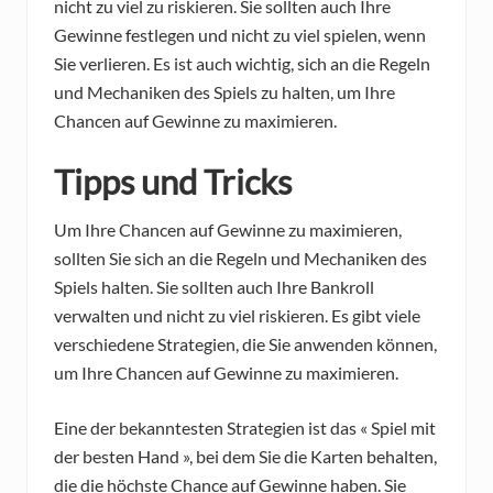
nicht zu viel zu riskieren. Sie sollten auch Ihre
Gewinne festlegen und nicht zu viel spielen, wenn
Sie verlieren. Es ist auch wichtig, sich an die Regeln
und Mechaniken des Spiels zu halten, um Ihre
Chancen auf Gewinne zu maximieren.
Tipps und Tricks
Um Ihre Chancen auf Gewinne zu maximieren,
sollten Sie sich an die Regeln und Mechaniken des
Spiels halten. Sie sollten auch Ihre Bankroll
verwalten und nicht zu viel riskieren. Es gibt viele
verschiedene Strategien, die Sie anwenden können,
um Ihre Chancen auf Gewinne zu maximieren.
Eine der bekanntesten Strategien ist das « Spiel mit
der besten Hand », bei dem Sie die Karten behalten,
die die höchste Chance auf Gewinne haben. Sie