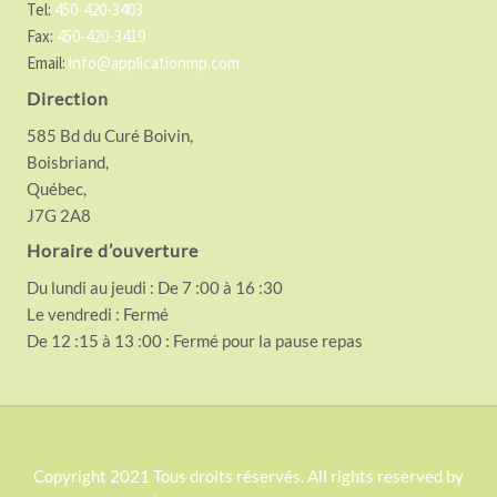
Tel:
450-420-3403
Fax:
450-420-3419
Email:
info@applicationmp.com
Direction
585 Bd du Curé Boivin,
Boisbriand,
Québec,
J7G 2A8
Horaire d’ouverture
Du lundi au jeudi : De 7 :00 à 16 :30
Le vendredi : Fermé
De 12 :15 à 13 :00 : Fermé pour la pause repas
S
Copyright 2021 Tous droits réservés. All rights reserved by