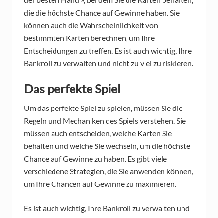
die die höchste Chance auf Gewinne haben. Sie
können auch die Wahrscheinlichkeit von
bestimmten Karten berechnen, um Ihre
Entscheidungen zu treffen. Es ist auch wichtig, Ihre
Bankroll zu verwalten und nicht zu viel zu riskieren.
Das perfekte Spiel
Um das perfekte Spiel zu spielen, müssen Sie die
Regeln und Mechaniken des Spiels verstehen. Sie
müssen auch entscheiden, welche Karten Sie
behalten und welche Sie wechseln, um die höchste
Chance auf Gewinne zu haben. Es gibt viele
verschiedene Strategien, die Sie anwenden können,
um Ihre Chancen auf Gewinne zu maximieren.
Es ist auch wichtig, Ihre Bankroll zu verwalten und