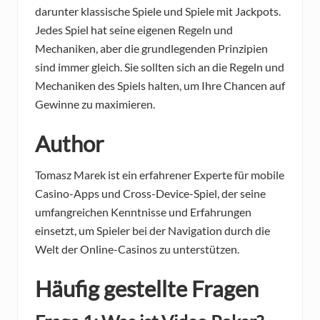
darunter klassische Spiele und Spiele mit Jackpots.
Jedes Spiel hat seine eigenen Regeln und
Mechaniken, aber die grundlegenden Prinzipien
sind immer gleich. Sie sollten sich an die Regeln und
Mechaniken des Spiels halten, um Ihre Chancen auf
Gewinne zu maximieren.
Author
Tomasz Marek ist ein erfahrener Experte für mobile
Casino-Apps und Cross-Device-Spiel, der seine
umfangreichen Kenntnisse und Erfahrungen
einsetzt, um Spieler bei der Navigation durch die
Welt der Online-Casinos zu unterstützen.
Häufig gestellte Fragen