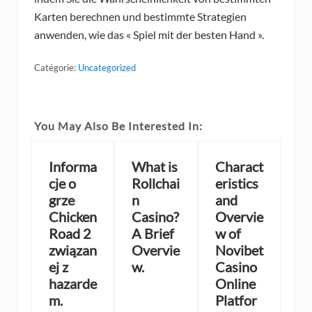
Karten berechnen und bestimmte Strategien
anwenden, wie das « Spiel mit der besten Hand ».
Catégorie:
Uncategorized
You May Also Be Interested In:
Informa
What is
Charact
cje o
Rollchai
eristics
grze
n
and
Chicken
Casino?
Overvie
Road 2
A Brief
w of
związan
Overvie
Novibet
ej z
w.
Casino
hazarde
Online
m.
Platfor