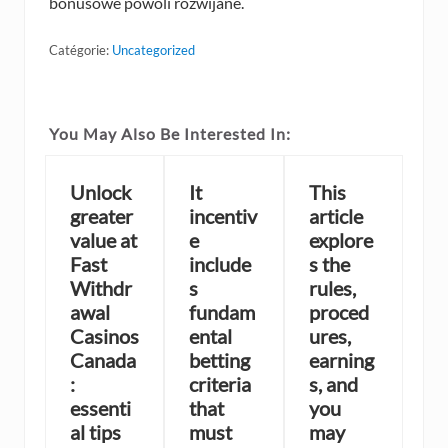
bonusowe powoli rozwijane.
Catégorie:
Uncategorized
You May Also Be Interested In:
Unlock
It
This
greater
incentiv
article
value at
e
explore
Fast
include
s the
Withdr
s
rules,
awal
fundam
proced
Casinos
ental
ures,
Canada
betting
earning
:
criteria
s, and
essenti
that
you
al tips
must
may