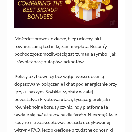
Możecie sprawdzić złącze, bieg uciechy jak i
również samą technikę zanim wpłatą. Respin’y
pochodzące z możliwością zatrzymania symboli jak
i również parę pułapów jackpotów.
Polscy użytkownicy bez wątpliwości docenią
dopasowany połączenie i chat pod energicznie przy
języku naszym. Szybkie wypłaty w całej
pozostałych kryptowalutach, tysiące gierek jak i
również hojne bonusy czynią, hdy platforma ta
wydaje się być atrakcyjna dla fanów. Nieszczęśliwie
kasyno nie zaakceptować posiada dedykowanej
witryny FAQ, lecz określone przydatne odnośniki