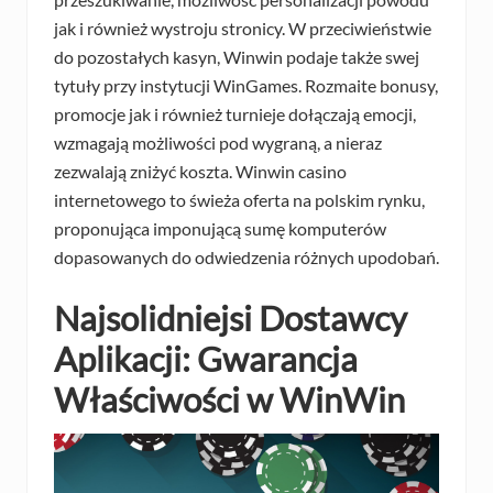
jak i również wystroju stronicy. W przeciwieństwie
do pozostałych kasyn, Winwin podaje także swej
tytuły przy instytucji WinGames. Rozmaite bonusy,
promocje jak i również turnieje dołączają emocji,
wzmagają możliwości pod wygraną, a nieraz
zezwalają zniżyć koszta. Winwin casino
internetowego to świeża oferta na polskim rynku,
proponująca imponującą sumę komputerów
dopasowanych do odwiedzenia różnych upodobań.
Najsolidniejsi Dostawcy
Aplikacji: Gwarancja
Właściwości w WinWin