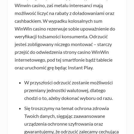
Winwin casino, zaś metalu interesanci mają
możliwość liczyć na rabaty z doładowaniami oraz
cashbackiem. W wypadku kolosalnych sum
WinWin casino rezerwuje sobie upoważnienie do
weryfikacji tożsamości konsumenta.
Odrzucić
jesteś zobligowany niczego montować – starczy
przejść do odwiedzenia strony casino WinWin
internetowego, pod tej smartfonie bądź tablecie
oraz uruchomić grę będąc Instant Play.
W przyszłości odrzucić zostanie możliwości
przemiany jednostki walutowej, dlatego
chodzi o to, ażeby dokonać wyboru od razu.
Się troszczymy na temat ochrona zdrowia
Twoich danych, sięgając zaawansowane
urządzenia ochronne szyfrowania oraz
gwarantujemy, że odrzucić zalecamy cechująca