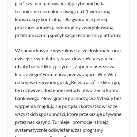
gier” czy manipulowania algorytmami będą
technicznie nierealne z uwagi na на wdrożoną
konstrukcję kontrolną. Dla gwarancje pełnej
prostoce, poniżej prezentujemy zweryfikowaną i
przetłumaczoną specyfikację techniczną platformy.
W danym kasynie wyszukasz także doskonałe, oraz
dzisiejsze symulatory hazardowe. W przypadku
utraty hasła kliknij przycisk „Zapomniałeś słowa
kluczowego? Formularza przeważającej Win Win
odkryjesz czerwony guzik „Rejestracja” – kliknij go,
by rozewrzeć dostępne metody utworzenia konta
bankowego. Nowi gracze pochodzące z Własny bez
wątpienia znajdują się pożądali korzystać wraz ze
wszystkich sposobności, które przekazuje używane
przez nas kasyno. Turnieje i promocje istnieją
systematycznie odświeżane, zaś programy