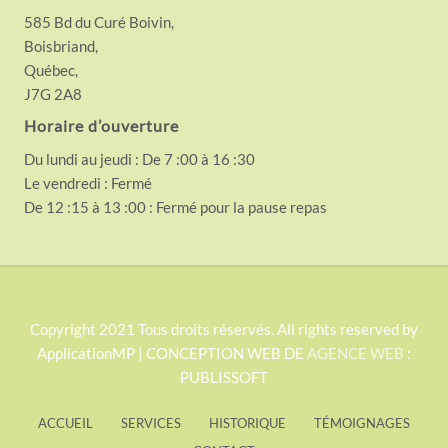
585 Bd du Curé Boivin,
Boisbriand,
Québec,
J7G 2A8
Horaire d’ouverture
Du lundi au jeudi : De 7 :00 à 16 :30
Le vendredi : Fermé
De 12 :15 à 13 :00 : Fermé pour la pause repas
S
Copyright 2021 Tous droits réservés. All rights reserved by
ApplicationMP | CONCEPTION WEB DE
AGENCE WEB
:
i
PUBLISSOFT
t
e
ACCUEIL
SERVICES
HISTORIQUE
TÉMOIGNAGES