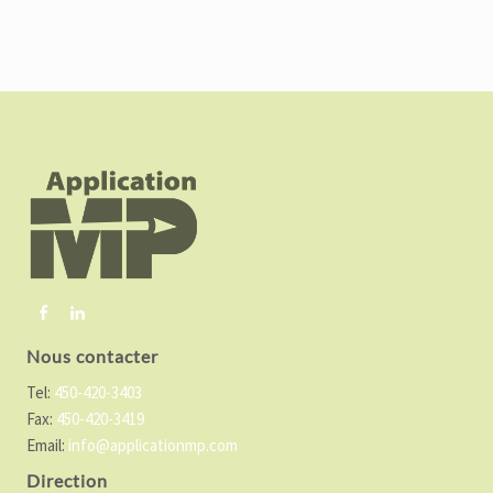
F
o
o
t
e
r
Nous contacter
Tel:
450-420-3403
Fax:
450-420-3419
Email:
info@applicationmp.com
Direction