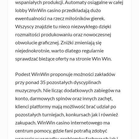
wspaniałych produkcji. Automaty osiągalne w całej
lobby WinWin casino przedkładają dużo
ewentualności na rzecz miłośników gierek.
Wszyscy znajdzie tu nieco niezwykłego dzięki
rozmaitości produkowaniu oraz nowoczesnej
obwolucie graficznej. Zniżki zmieniają się
niejednokrotnie, warto dlatego regularnie
sprawdzać bieżące oferty na stronie Win Win.
Podest WinWin proponuje możności zakładów
przy ponad 35 pozostałych dyscyplinach
muzycznych. Nie licząc dodatkowych zabiegów na
konto, darmowych spinów oraz innych zachęt,
klienci platformy mają możliwość brać udział po
pozostałych turniejach, konkursach jak i również
zakupach. WinWin casino internetowego ma
centrum pomocy, gdzie fani potrafią zdobyć
wsparcie w wypadku problemów fachowych jak i