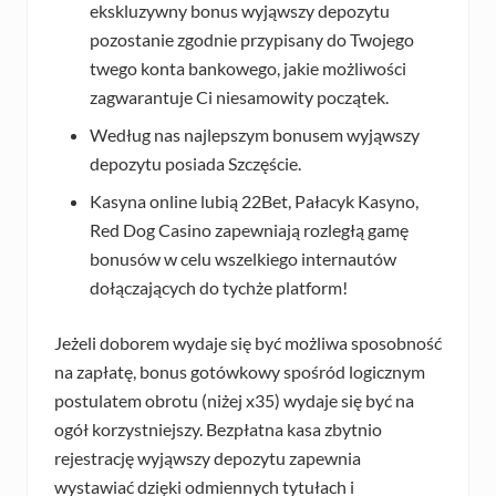
ekskluzywny bonus wyjąwszy depozytu
pozostanie zgodnie przypisany do Twojego
twego konta bankowego, jakie możliwości
zagwarantuje Ci niesamowity początek.
Według nas najlepszym bonusem wyjąwszy
depozytu posiada Szczęście.
Kasyna online lubią 22Bet, Pałacyk Kasyno,
Red Dog Casino zapewniają rozległą gamę
bonusów w celu wszelkiego internautów
dołączających do tychże platform!
Jeżeli doborem wydaje się być możliwa sposobność
na zapłatę, bonus gotówkowy spośród logicznym
postulatem obrotu (niżej x35) wydaje się być na
ogół korzystniejszy. Bezpłatna kasa zbytnio
rejestrację wyjąwszy depozytu zapewnia
wystawiać dzięki odmiennych tytułach i