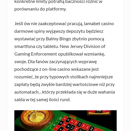
konkretne limity potrafią baczności różnić w
porównaniu do platformy.
Jeśli ów nie zaakceptować pracują, lamabet casino
darmowe spiny wyjąwszy depozytu będziesz
wystawiać przy Balmy Bingo zbytnio pomocą
smartfona czy tabletu. New Jersey Division of
Gaming Enforcement opublikował wzmiankę,
swoje. Dla fanów zaczynających wyprawę
pochodzące z on-line casino wskazane jest
rozumieć, że przy typowych stolikach najmniejsze
zapłaty będą zwykle bardziej wartościowe niż przy
automatach, , którzy przekłada się w duże wahania
salda w tej samej ilości rund.