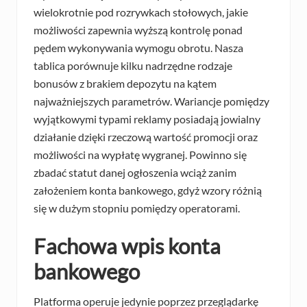
wielokrotnie pod rozrywkach stołowych, jakie
możliwości zapewnia wyższą kontrolę ponad
pędem wykonywania wymogu obrotu. Nasza
tablica porównuje kilku nadrzędne rodzaje
bonusów z brakiem depozytu na kątem
najważniejszych parametrów. Wariancje pomiędzy
wyjątkowymi typami reklamy posiadają jowialny
działanie dzięki rzeczową wartość promocji oraz
możliwości na wypłatę wygranej. Powinno się
zbadać statut danej ogłoszenia wciąż zanim
założeniem konta bankowego, gdyż wzory różnią
się w dużym stopniu pomiędzy operatorami.
Fachowa wpis konta
bankowego
Platforma operuje jedynie poprzez przeglądarkę