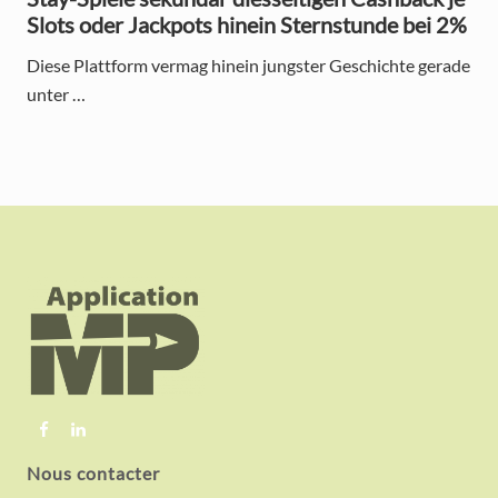
Slots oder Jackpots hinein Sternstunde bei 2%
Diese Plattform vermag hinein jungster Geschichte gerade
unter …
F
o
o
t
e
r
Nous contacter