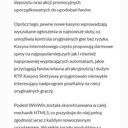
depozytu oraz akcji promocyjnych
uporządkowanych do upodobań fanów.
Oprócz tego, pewne nowe kasyno wprowadzają
wyszukane ogłoszenia w najnowsze sloty, co
umożliwia kontrola oryginalnych gier bez ryzyka.
Kasyna internetowego często proponują darmowe
spiny na najpopularniejszych jak i również
najsprawniej wypłacających automatach, jakie
przyciągają fanów własna atrakcyjnością i dużym
RTP. Kasyno Slottyway przygotowało niezwykle
interesujący nadprogram powitalny na rzecz
oryginalnych graczy.
Podest WinWin została skonstruowana w całej
mechanik HTML5, co pozyskuje do niej pełną
zgodność wraz z każdym nowoczesnym
urządzeniem. Wszelkie zasady produktów są