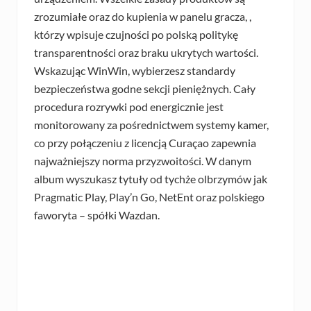
zrozumiałe oraz do kupienia w panelu gracza, ,
którzy wpisuje czujności po polską politykę
transparentności oraz braku ukrytych wartości.
Wskazując WinWin, wybierzesz standardy
bezpieczeństwa godne sekcji pieniężnych. Cały
procedura rozrywki pod energicznie jest
monitorowany za pośrednictwem systemy kamer,
co przy połączeniu z licencją Curaçao zapewnia
najważniejszy norma przyzwoitości. W danym
album wyszukasz tytuły od tychże olbrzymów jak
Pragmatic Play, Play’n Go, NetEnt oraz polskiego
faworyta – spółki Wazdan.