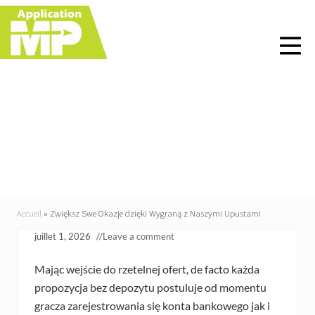
Menu
Skip
Skip
Skip
Skip
to
to
to
to
right
main
primary
footer
header
content
sidebar
navigation
Zwiększ Swe Okazje
dzięki Wygraną z
Naszymi Upustami
Accueil
»
Zwiększ Swe Okazje dzięki Wygraną z Naszymi Upustami
juillet 1, 2026
//
Leave a comment
Mając wejście do rzetelnej ofert, de facto każda
propozycja bez depozytu postuluje od momentu
gracza zarejestrowania się konta bankowego jak i