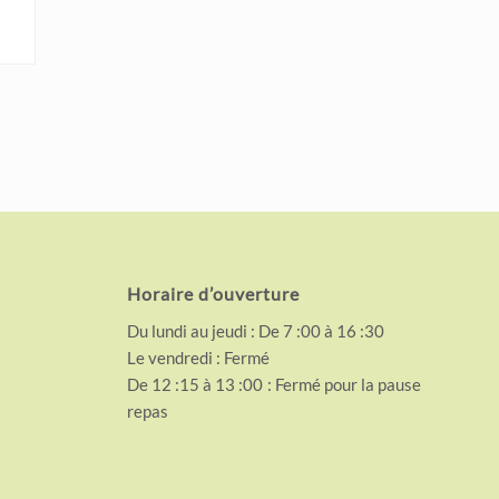
Horaire d’ouverture
Du lundi au jeudi : De 7 :00 à 16 :30
Le vendredi : Fermé
De 12 :15 à 13 :00 : Fermé pour la pause
repas