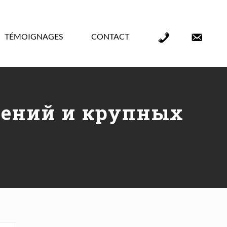
TÉMOIGNAGES
CONTACT
Élément
Élément
de
de
menu
menu
чений и крупных