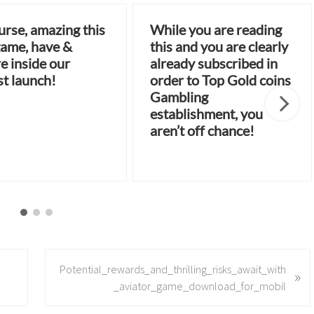
urse, amazing this
While you are reading
ame, have &
this and you are clearly
e inside our
already subscribed in
t launch!
order to Top Gold coins
Gambling
establishment, you
aren’t off chance!
N
Potential_rewards_and_thrilling_risks_await_with
»
e
_aviator_game_download_for_mobil
x