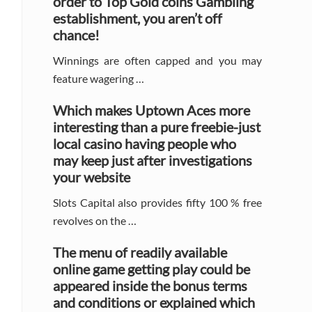
order to Top Gold coins Gambling
establishment, you aren’t off
chance!
Winnings are often capped and you may
feature wagering …
Which makes Uptown Aces more
interesting than a pure freebie-just
local casino having people who
may keep just after investigations
your website
Slots Capital also provides fifty 100 % free
revolves on the …
The menu of readily available
online game getting play could be
appeared inside the bonus terms
and conditions or explained which