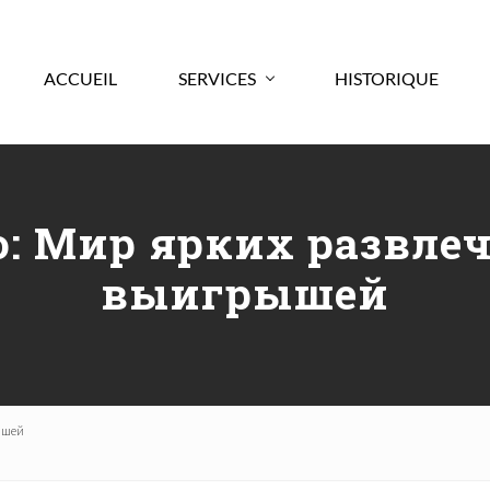
ACCUEIL
SERVICES
HISTORIQUE
о: Мир ярких развле
выигрышей
ышей