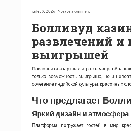
juillet 9, 2026
//
Leave a comment
Болливуд кази
развлечений и
выигрышей
Поклонники азартных игр все чаще обращаю
только возможность выигрыша, но и непо
сочетание индийской культуры, красочных сл
Что предлагает Болли
Яркий дизайн и атмосфера
Платформа погружает гостей в мир крас