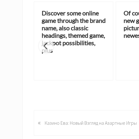
ching for
Discover some online
Of co
e
game through the brand
new g
eek, you
name, also classic
pictur
side
headings, themed game,
newes
jackpot possibilities,
plus
P
«
Казино Ева: Новый Взгляд на Азартные Игры
r
e