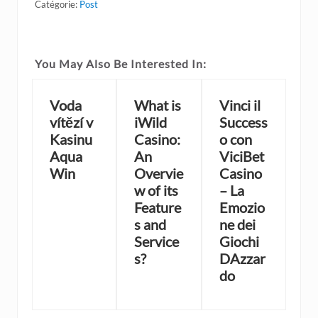
Catégorie:
Post
You May Also Be Interested In:
Voda
What is
Vinci il
vítězí v
iWild
Success
Kasinu
Casino:
o con
Aqua
An
ViciBet
Win
Overvie
Casino
w of its
– La
Feature
Emozio
s and
ne dei
Service
Giochi
s?
DAzzar
do