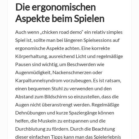
Die ergonomischen
Aspekte beim Spielen
Auch wenn „chicken road demo“ ein relativ simples
Spiel ist, sollte man bei längeren Spielsessions auf
ergonomische Aspekte achten. Eine korrekte
Körperhaltung, ausreichend Licht und regelmäßige
Pausen sind wichtig, um Beschwerden wie
Augenmüdigkeit, Nackenschmerzen oder
Karpaltunnelsyndrom vorzubeugen. Es ist ratsam,
einen bequemen Stuhl zu verwenden und den
Abstand zum Bildschirm so einzustellen, dass die
Augen nicht überanstrengt werden. Regelmäßige
Dehnübungen und kurze Spaziergänge können
helfen, die Muskeln zu entspannen und die
Durchblutung zu fördern. Durch die Beachtung
dieser einfachen Tipps kann man das Spielerlebnis