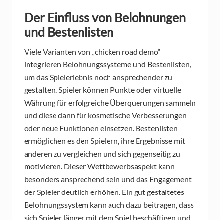
Der Einfluss von Belohnungen
und Bestenlisten
Viele Varianten von „chicken road demo“
integrieren Belohnungssysteme und Bestenlisten,
um das Spielerlebnis noch ansprechender zu
gestalten. Spieler können Punkte oder virtuelle
Währung für erfolgreiche Überquerungen sammeln
und diese dann für kosmetische Verbesserungen
oder neue Funktionen einsetzen. Bestenlisten
ermöglichen es den Spielern, ihre Ergebnisse mit
anderen zu vergleichen und sich gegenseitig zu
motivieren. Dieser Wettbewerbsaspekt kann
besonders ansprechend sein und das Engagement
der Spieler deutlich erhöhen. Ein gut gestaltetes
Belohnungssystem kann auch dazu beitragen, dass
sich Spieler länger mit dem Spiel beschäftigen und