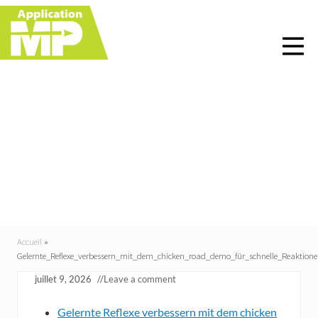
Menu
Skip
Skip
Skip
Skip
to
to
to
to
right
main
primary
footer
header
content
sidebar
navigation
Gelernte_Reflexe_verbe
ssern_mit_dem_chicken
_road_demo_für_schnell
e_Reaktionen_u
Accueil
»
Gelernte_Reflexe_verbessern_mit_dem_chicken_road_demo_für_schnelle_Reaktion
juillet 9, 2026
//
Leave a comment
Gelernte Reflexe verbessern mit dem chicken