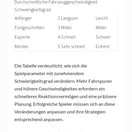
Durchschnittliche Fahrzeuggeschwindigkeit
Schwierigkeitsgrad
Anfänger
2
Langsam
Leicht
Fortgeschritten
3
Mittel
Mittel
Experte
4
Schnell
Schwer
Meister
5
Sehr schnell
Extrem
Die Tabelle verdeutlicht, wie sich die
Spielparameter mit zunehmendem
Schwierigkeitsgrad verändern. Mehr Fahrspuren
und höhere Geschwindigkeiten erfordern ein
schnelleres Reaktionsvermögen und eine präzisere
Planung. Erfolgreiche Spieler müssen sich an diese
Veränderungen anpassen und ihre Strategien
entsprechend anpassen.