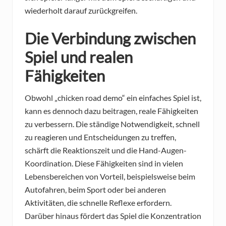
wiederholt darauf zurückgreifen.
Die Verbindung zwischen
Spiel und realen
Fähigkeiten
Obwohl „chicken road demo“ ein einfaches Spiel ist,
kann es dennoch dazu beitragen, reale Fähigkeiten
zu verbessern. Die ständige Notwendigkeit, schnell
zu reagieren und Entscheidungen zu treffen,
schärft die Reaktionszeit und die Hand-Augen-
Koordination. Diese Fähigkeiten sind in vielen
Lebensbereichen von Vorteil, beispielsweise beim
Autofahren, beim Sport oder bei anderen
Aktivitäten, die schnelle Reflexe erfordern.
Darüber hinaus fördert das Spiel die Konzentration