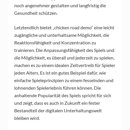
noch angenehmer gestalten und langfristig die
Gesundheit schützen.
Letztendlich bietet „chicken road demo“ eine leicht
zugängliche und unterhaltsame Möglichkeit, die
Reaktionsfähigkeit und Konzentration zu
trainieren. Die Anpassungsfähigkeit des Spiels und
die Möglichkeit, es überall und jederzeit zu spielen,
machen es zu einem idealen Zeitvertreib für Spieler
jeden Alters. Es ist ein gutes Beispiel dafür, wie
einfache Spieleprinzipien zu einem fesselnden und
lohnenden Spielerlebnis führen können. Die
anhaltende Popularität des Spiels spricht für sich
und zeigt, dass es auch in Zukunft ein fester
Bestandteil der digitalen Unterhaltungswelt
bleiben wird.