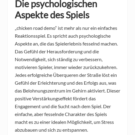
Die psychologischen
Aspekte des Spiels
„chicken road demo“ ist mehr als nur ein einfaches
Reaktionsspiel. Es spricht auch psychologische
Aspekte an, die das Spielerlebnis fesselnd machen.
Das Gefühl der Herausforderung und die
Notwendigkeit, sich ständig zu verbessern,
motivieren Spieler, immer wieder zurückzukehren.
Jedes erfolgreiche Überqueren der Straße löst ein
Gefühl der Erleichterung und des Erfolgs aus, was
das Belohnungszentrum im Gehirn aktiviert. Dieser
positive Verstärkungseffekt fördert das
Engagement und die Sucht nach dem Spiel. Der
einfache, aber fesselnde Charakter des Spiels
macht es zu einer idealen Möglichkeit, um Stress
abzubauen und sich zu entspannen.