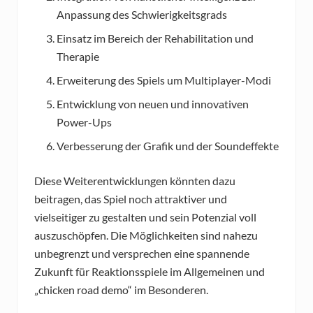
Anpassung des Schwierigkeitsgrads
Einsatz im Bereich der Rehabilitation und
Therapie
Erweiterung des Spiels um Multiplayer-Modi
Entwicklung von neuen und innovativen
Power-Ups
Verbesserung der Grafik und der Soundeffekte
Diese Weiterentwicklungen könnten dazu
beitragen, das Spiel noch attraktiver und
vielseitiger zu gestalten und sein Potenzial voll
auszuschöpfen. Die Möglichkeiten sind nahezu
unbegrenzt und versprechen eine spannende
Zukunft für Reaktionsspiele im Allgemeinen und
„chicken road demo“ im Besonderen.