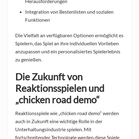
Herausforderungen
Integration von Bestenlisten und sozialen
Funktionen
Die Vielfalt an verfügbaren Optionen ermöglicht es
Spielern, das Spiel an ihre individuellen Vorlieben
anzupassen und ein personalisiertes Spielerlebnis
zu genießen.
Die Zukunft von
Reaktionsspielen und
„chicken road demo“
Reaktionsspiele wie „chicken road demo“ werden
auch in Zukunft eine wichtige Rolle in der
Unterhaltungsindustrie spielen. Mit
fortschreitender Technologie werden diese Spiele