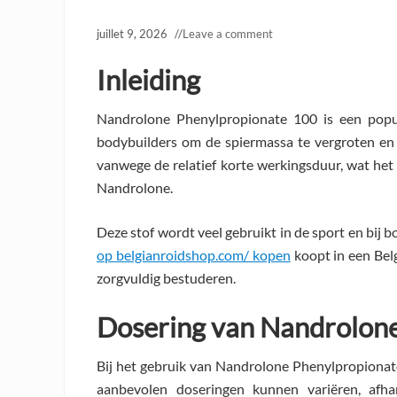
juillet 9, 2026
//
Leave a comment
Inleiding
Nandrolone Phenylpropionate 100 is een popul
bodybuilders om de spiermassa te vergroten en d
vanwege de relatief korte werkingsduur, wat het
Nandrolone.
Deze stof wordt veel gebruikt in de sport en bij 
op belgianroidshop.com/ kopen
koopt in een Bel
zorgvuldig bestuderen.
Dosering van Nandrolon
Bij het gebruik van Nandrolone Phenylpropionate 
aanbevolen doseringen kunnen variëren, afhan