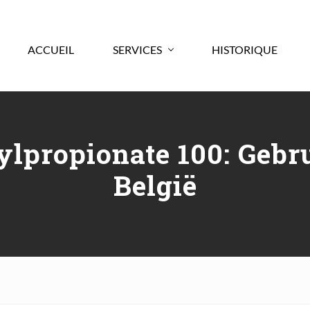
ACCUEIL
SERVICES
HISTORIQUE
lpropionate 100: Gebru
België