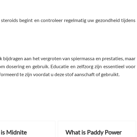
 steroids begint en controleer regelmatig uw gezondheid tijdens
 bijdragen aan het vergroten van spiermassa en prestaties, maar
om dosering en gebruik. Educatie en zelfzorg zijn essentieel voor
formeerd te zijn voordat u deze stof aanschaft of gebruikt.
is Midnite
What is Paddy Power