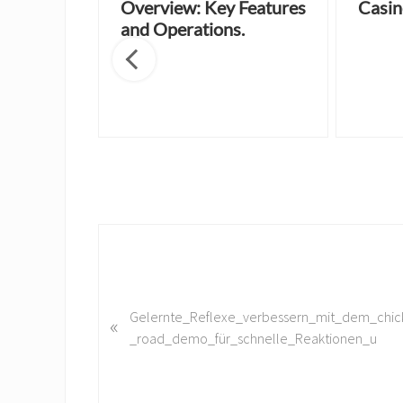
es tend to
Overview: Key Features
Casin
and Operations.
ette and
P
r
e
v
Gelernte_Reflexe_verbessern_mit_dem_chic
«
i
_road_demo_für_schnelle_Reaktionen_u
o
u
s