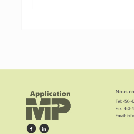
P
o
s
t
:
Footer
Nous co
Tel:
450-4
Fax:
450-4
Email:
inf