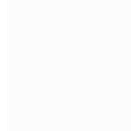
Assistenza clienti di
Key Facts about