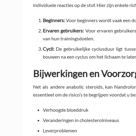
individuele reacties op de stof. Hier zijn enkele ric
Beginners:
Voor beginners wordt vaak een dos
Ervaren gebruikers:
Voor ervaren gebruikers
van hun trainingsdoelen.
Cycli:
De gebruikelijke cyclusduur ligt tuss
bouwen na een cyclus om het lichaam te laten
Bijwerkingen en Voorzo
Net als andere anabolic steroids, kan Nandrol
essentieel om de risico’s te begrijpen voordat u b
Verhoogde bloeddruk
Veranderingen in cholesterolniveaus
Leverproblemen