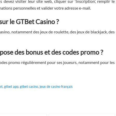
evez visiter leur site web, cliquer sur ‘Inscription’, remplir le
tions personnelles et valider votre adresse e-mail.
 sur le GTBet Casino ?
asino, notamment des jeux de roulette, des jeux de blackjack, des
opose des bonus et des codes promo ?
codes promo régulièrement pour ses joueurs, notamment pour les
et
,
gtbet app
,
gtbet casino
,
jeux de casino français