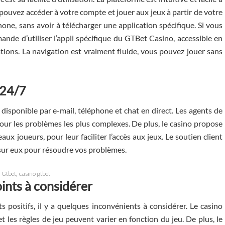
ouvez accéder à votre compte et jouer aux jeux à partir de votre
one, sans avoir à télécharger une application spécifique. Si vous
ande d’utiliser l’appli spécifique du GTBet Casino, accessible en
tions. La navigation est vraiment fluide, vous pouvez jouer sans
 24/7
disponible par e-mail, téléphone et chat en direct. Les agents de
our les problèmes les plus complexes. De plus, le casino propose
ux joueurs, pour leur faciliter l’accès aux jeux. Le soutien client
sur eux pour résoudre vos problèmes.
Gtbet, casino gtbet
ints à considérer
positifs, il y a quelques inconvénients à considérer. Le casino
 les règles de jeu peuvent varier en fonction du jeu. De plus, le