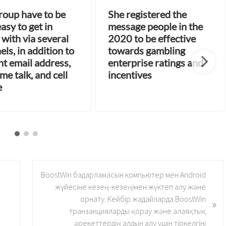
roup have to be
She registered the
asy to get in
message people in the
 with via several
2020 to be effective
ls, in addition to
towards gambling
nt email address,
enterprise ratings and
ime talk, and cell
incentives
e
N
BoostWin бағдарламасын компьютер мен Android
e
жүйесіне кезең-кезеңімен жүктеп алу және
x
орнату. Кейбір жағдайларда BoostWin
»
t
транзакцияларды қорғау және алаяқтық
P
әрекеттердің алдын алу үшін тіркелгіні