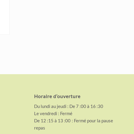
Horaire d’ouverture
Du lundi au jeudi : De 7 :00 à 16 :30
Le vendredi : Fermé
De 12 :15 à 13 :00 : Fermé pour la pause
repas