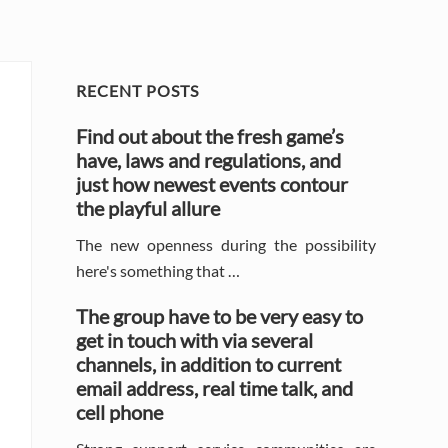
Primary
RECENT POSTS
Sidebar
Find out about the fresh game’s
have, laws and regulations, and
just how newest events contour
the playful allure
The new openness during the possibility
here's something that …
The group have to be very easy to
get in touch with via several
channels, in addition to current
email address, real time talk, and
cell phone