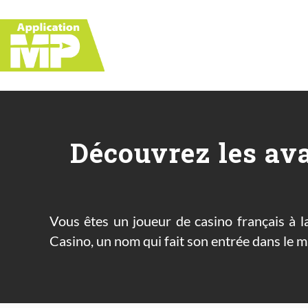
Skip
Skip
Skip
Skip
to
to
to
to
right
main
primary
footer
header
content
sidebar
navigation
Découvrez les ava
Vous êtes un joueur de casino français à l
Casino, un nom qui fait son entrée dans le m