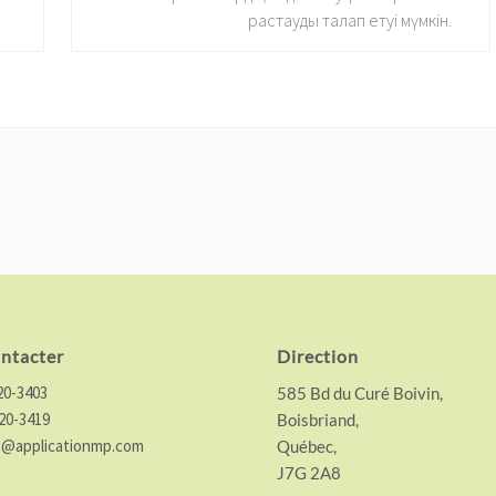
o
растауды талап етуі мүмкін.
s
t
:
ntacter
Direction
20-3403
585 Bd du Curé Boivin,
20-3419
Boisbriand,
o@applicationmp.com
Québec,
J7G 2A8