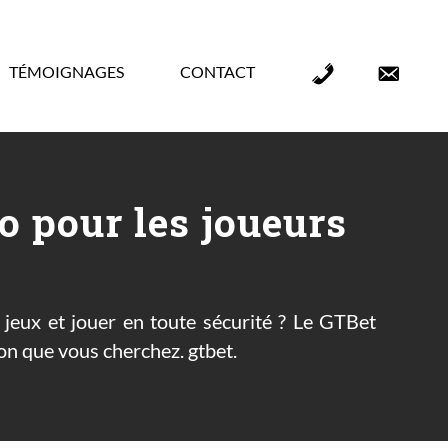
TÉMOIGNAGES
CONTACT
Élément
Élément
de
de
menu
menu
o pour les joueurs
 jeux et jouer en toute sécurité ? Le GTBet
on que vous cherchez. gtbet.