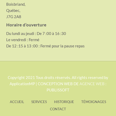
Boisbriand,
Québec,
J7G 2A8
Horaire d’ouverture
Du lundi au jeudi : De 7 :00 à 16 :30
Le vendredi : Fermé
De 12 :15 à 13 :00 : Fermé pour la pause repas
S
Copyright 2021 Tous droits réservés. All rights reserved by
ApplicationMP | CONCEPTION WEB DE
AGENCE WEB
:
i
PUBLISSOFT
t
e
ACCUEIL
SERVICES
HISTORIQUE
TÉMOIGNAGES
F
CONTACT