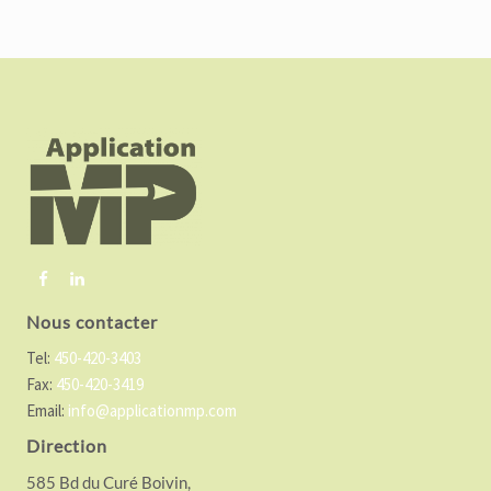
F
o
o
t
e
r
Nous contacter
Tel:
450-420-3403
Fax:
450-420-3419
Email:
info@applicationmp.com
Direction
585 Bd du Curé Boivin,