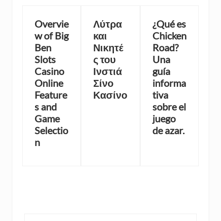
Overvie
Λύτρα
¿Qué es
w of Big
και
Chicken
Ben
Νικητέ
Road?
Slots
ς του
Una
Casino
Ινστιά
guía
Online
Σίνο
informa
Feature
Κασίνο
tiva
s and
sobre el
Game
juego
Selectio
de azar.
n