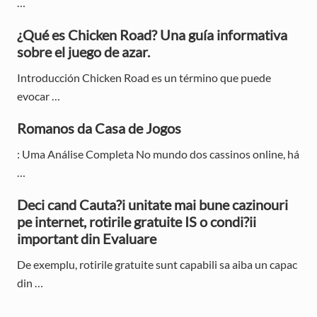
…
S
¿Qué es Chicken Road? Una guía informativa
i
sobre el juego de azar.
d
Introducción Chicken Road es un término que puede
e
evocar …
b
Romanos da Casa de Jogos
a
: Uma Análise Completa No mundo dos cassinos online, há
r
…
Deci cand Cauta?i unitate mai bune cazinouri
pe internet, rotirile gratuite IS o condi?ii
important din Evaluare
De exemplu, rotirile gratuite sunt capabili sa aiba un capac
din …